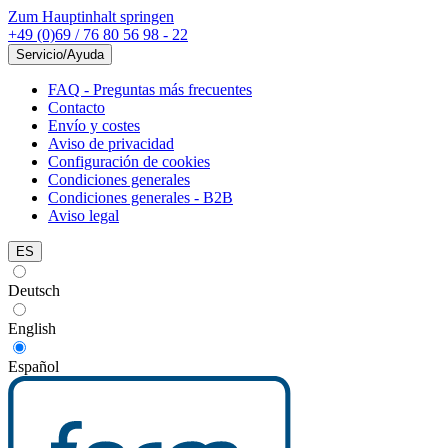
Zum Hauptinhalt springen
+49 (0)69 / 76 80 56 98 - 22
Servicio/Ayuda
FAQ - Preguntas más frecuentes
Contacto
Envío y costes
Aviso de privacidad
Configuración de cookies
Condiciones generales
Condiciones generales - B2B
Aviso legal
ES
Deutsch
English
Español