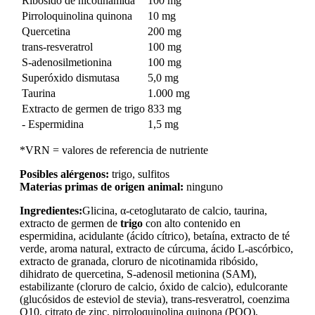
Ribósido de nicotinamida
100 mg
Pirroloquinolina quinona
10 mg
Quercetina
200 mg
trans-resveratrol
100 mg
S-adenosilmetionina
100 mg
Superóxido dismutasa
5,0 mg
Taurina
1.000 mg
Extracto de germen de trigo
833 mg
- Espermidina
1,5 mg
*VRN = valores de referencia de nutriente
Posibles alérgenos:
trigo, sulfitos
Materias primas de origen animal:
ninguno
Ingredientes:
Glicina, α-cetoglutarato de calcio, taurina,
extracto de germen de
trigo
con alto contenido en
espermidina, acidulante (ácido cítrico), betaína, extracto de té
verde, aroma natural, extracto de cúrcuma, ácido L-ascórbico,
extracto de granada, cloruro de nicotinamida ribósido,
dihidrato de quercetina, S-adenosil metionina (SAM),
estabilizante (cloruro de calcio, óxido de calcio), edulcorante
(glucósidos de esteviol de stevia), trans-resveratrol, coenzima
Q10, citrato de zinc, pirroloquinolina quinona (PQQ),