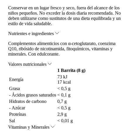
Conservar en un lugar fresco y seco, fuera del alcance de los
niños pequeños. No exceder la dosis diaria recomendada. No
deben utilizarse como sustitutos de una dieta equilibrada y un
estilo de vida saludable.
Nutrientes e ingredientes
Complementos alimenticios con
α-cetoglutarato, coenzima
Q10, ribósido de nicotinamida, fitoquímicos, vitaminas y
minerales. Con edulcorante.
Valores nutricionales
1 Barrita (8 g)
73 kJ
Energía
17 kcal
Grasa
< 0,5 g
- Ácidos grasos saturados
< 0,1 g
Hidratos de carbono
0,7 g
- Azúcar
< 0,5 g
Proteínas
2,9 g
Sal
< 0,01 g
Vitaminas y Minerales