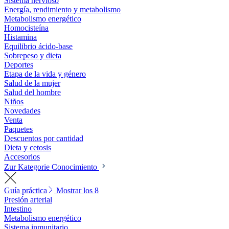
Sistema nervioso
Energía, rendimiento y metabolismo
Metabolismo energético
Homocisteína
Histamina
Equilibrio ácido-base
Sobrepeso y dieta
Deportes
Etapa de la vida y género
Salud de la mujer
Salud del hombre
Niños
Novedades
Venta
Paquetes
Descuentos por cantidad
Dieta y cetosis
Accesorios
Zur Kategorie Conocimiento
Guía práctica
Mostrar los 8
Presión arterial
Intestino
Metabolismo energético
Sistema inmunitario