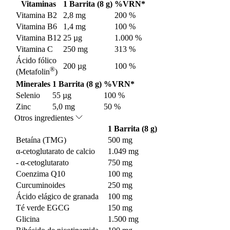
Vitaminas
1 Barrita (8 g)
%VRN*
Vitamina B2
2,8 mg
200 %
Vitamina B6
1,4 mg
100 %
Vitamina B12
25 µg
1.000 %
Vitamina C
250 mg
313 %
Ácido fólico
200 µg
100 %
®
(Metafolin
)
Minerales
1 Barrita (8 g)
%VRN*
Selenio
55 µg
100 %
Zinc
5,0 mg
50 %
Otros ingredientes
1 Barrita (8 g)
Betaína (TMG)
500 mg
α-cetoglutarato de calcio
1.049 mg
- α-cetoglutarato
750 mg
Coenzima Q10
100 mg
Curcuminoides
250 mg
Ácido elágico de granada
100 mg
Té verde EGCG
150 mg
Glicina
1.500 mg