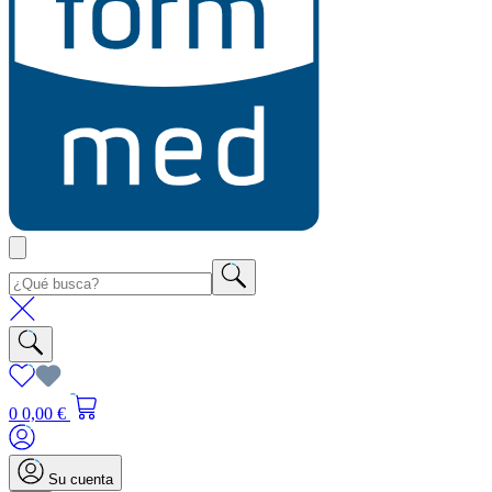
0
0,00 €
Su cuenta