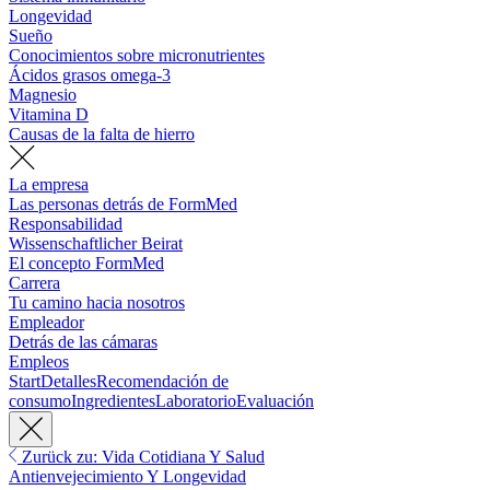
Longevidad
Sueño
Conocimientos sobre micronutrientes
Ácidos grasos omega-3
Magnesio
Vitamina D
Causas de la falta de hierro
La empresa
Las personas detrás de FormMed
Responsabilidad
Wissenschaftlicher Beirat
El concepto FormMed
Carrera
Tu camino hacia nosotros
Empleador
Detrás de las cámaras
Empleos
Start
Detalles
Recomendación de
consumo
Ingredientes
Laboratorio
Evaluación
Zurück zu: Vida Cotidiana Y Salud
Antienvejecimiento Y Longevidad