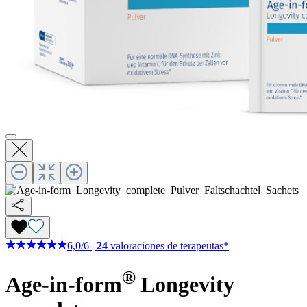
6,0
/
6
|
24
valoraciones de terapeutas*
®
Age-in-form
Longevity