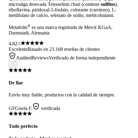
microalga desecada Tetraselmis chuii (contiene
sulfitos
),
riboflavina, piridoxal-5-fosfato, colorante (caroteno), L-
metilfolato de calcio, selenato de sodio, metilcobalami.
®
Metafolin
es una marca registrada de Merck KGaA,
Darmstadt, Alemania
4,82
/5
Excelente
Basado en 23.168 reseñas de clientes
AuditedReviews
Verificado de forma independiente
De fiar
Envío muy fiable, productos con la calidad de siempre.
GF
Gisela F.
verificada
Todo perfecto