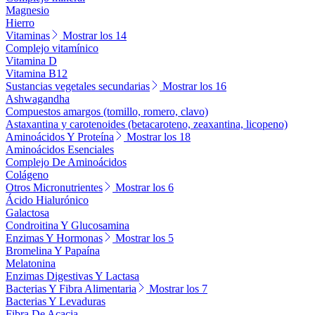
Magnesio
Hierro
Vitaminas
Mostrar los 14
Complejo vitamínico
Vitamina D
Vitamina B12
Sustancias vegetales secundarias
Mostrar los 16
Ashwagandha
Compuestos amargos (tomillo, romero, clavo)
Astaxantina y carotenoides (betacaroteno, zeaxantina, licopeno)
Aminoácidos Y Proteína
Mostrar los 18
Aminoácidos Esenciales
Complejo De Aminoácidos
Colágeno
Otros Micronutrientes
Mostrar los 6
Ácido Hialurónico
Galactosa
Condroitina Y Glucosamina
Enzimas Y Hormonas
Mostrar los 5
Bromelina Y Papaína
Melatonina
Enzimas Digestivas Y Lactasa
Bacterias Y Fibra Alimentaria
Mostrar los 7
Bacterias Y Levaduras
Fibra De Acacia