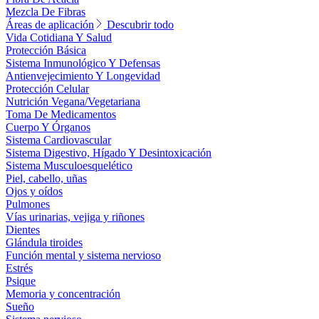
Mezcla De Fibras
Áreas de aplicación
Descubrir todo
Vida Cotidiana Y Salud
Protección Básica
Sistema Inmunológico Y Defensas
Antienvejecimiento Y Longevidad
Protección Celular
Nutrición Vegana/Vegetariana
Toma De Medicamentos
Cuerpo Y Órganos
Sistema Cardiovascular
Sistema Digestivo, Hígado Y Desintoxicación
Sistema Musculoesquelético
Piel, cabello, uñas
Ojos y oídos
Pulmones
Vías urinarias, vejiga y riñones
Dientes
Glándula tiroides
Función mental y sistema nervioso
Estrés
Psique
Memoria y concentración
Sueño