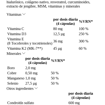
hialurónico, colágeno nativo, resveratrol, curcuminoides,
extracto de jengibre, MSM, vitaminas y minerales
Vitaminas
por dosis diaria
%VRN*
(4 cápsulas)
Vitamina C
80 mg
100 %
Vitamina D3
12,5 µg
250 %
Vitamina E
36 mg
300 %
(8 Tocoferoles y tocotrienoles)
Vitamina K2 (MK-7**)
45 µg
60 %
Minerales
por dosis diaria
%VRN*
(4 cápsulas)
Boro
2,0 mg
Cobre
0,50 mg
50 %
Manganeso
1,0 mg
50 %
Selenio
27,5 µg
50 %
Otros ingredientes
por dosis diaria
(4 cápsulas)
Condroitín sulfato
600 mg