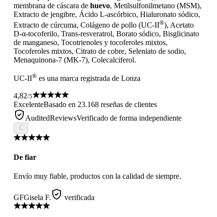
membrana de cáscara de
huevo
, Metilsulfonilmetano (MSM),
Extracto de jengibre, Ácido L-ascórbico, Hialuronato sódico,
®
Extracto de cúrcuma, Colágeno de pollo (UC-II
), Acetato
D-α-tocoferilo, Trans-resveratrol, Borato sódico, Bisglicinato
de manganeso, Tocotrienoles y tocoferoles mixtos,
Tocoferoles mixtos, Citrato de cobre, Seleniato de sodio,
Menaquinona-7 (MK-7), Colecalciferol.
®
UC-II
es una marca registrada de Lonza
4,82
/5
Excelente
Basado en 23.168 reseñas de clientes
AuditedReviews
Verificado de forma independiente
De fiar
Envío muy fiable, productos con la calidad de siempre.
GF
Gisela F.
verificada