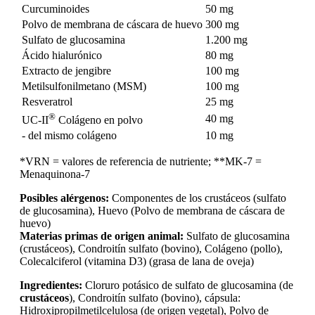
Curcuminoides
50 mg
Polvo de membrana de cáscara de huevo
300 mg
Sulfato de glucosamina
1.200 mg
Ácido hialurónico
80 mg
Extracto de jengibre
100 mg
Metilsulfonilmetano (MSM)
100 mg
Resveratrol
25 mg
®
40 mg
UC-II
Colágeno en polvo
- del mismo colágeno
10 mg
*VRN = valores de referencia de nutriente; **MK-7 =
Menaquinona-7
Posibles alérgenos:
Componentes de los crustáceos (sulfato
de glucosamina), Huevo (Polvo de membrana de cáscara de
huevo)
Materias primas de origen animal:
Sulfato de glucosamina
(crustáceos), Condroitín sulfato (bovino), Colágeno (pollo),
Colecalciferol (vitamina D3) (grasa de lana de oveja)
Ingredientes:
Cloruro potásico de sulfato de glucosamina (de
crustáceos
), Condroitín sulfato (bovino), cápsula:
Hidroxipropilmetilcelulosa (de origen vegetal), Polvo de