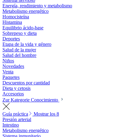
Sistema nervioso
Energía, rendimiento y metabolismo
Metabolismo energético
Homocisteína
Histamina
Equilibrio ácido-base
Sobrepeso y dieta
Deportes
Etapa de la vida y género
Salud de la mujer
Salud del hombre
Niños
Novedades
Venta
Paquetes
Descuentos por cantidad
Dieta y cetosis
Accesorios
Zur Kategorie Conocimiento
Guía práctica
Mostrar los 8
Presión arterial
Intestino
Metabolismo energético
Sistema inmunitario