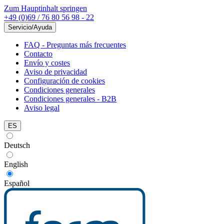
Zum Hauptinhalt springen
+49 (0)69 / 76 80 56 98 - 22
Servicio/Ayuda
FAQ - Preguntas más frecuentes
Contacto
Envío y costes
Aviso de privacidad
Configuración de cookies
Condiciones generales
Condiciones generales - B2B
Aviso legal
ES
Deutsch
English
Español