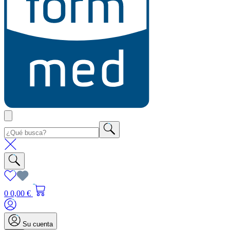
0
0,00 €
Su cuenta