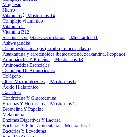
Magnesio
Hierro
Vitaminas
Mostrar los 14
Complejo vitamínico
Vitamina D
Vitamina B12
Sustancias vegetales secundarias
Mostrar los 16
Ashwagandha
Compuestos amargos (tomillo, romero, clavo)
Astaxantina y carotenoides (betacaroteno, zeaxantina, licopeno)
Aminoácidos Y Proteína
Mostrar los 18
Aminoácidos Esenciales
Complejo De Aminoácidos
Colágeno
Otros Micronutrientes
Mostrar los 6
Ácido Hialurónico
Galactosa
Condroitina Y Glucosamina
Enzimas Y Hormonas
Mostrar los 5
Bromelina Y Papaína
Melatonina
Enzimas Digestivas Y Lactasa
Bacterias Y Fibra Alimentaria
Mostrar los 7
Bacterias Y Levaduras
Fibra De Acacia