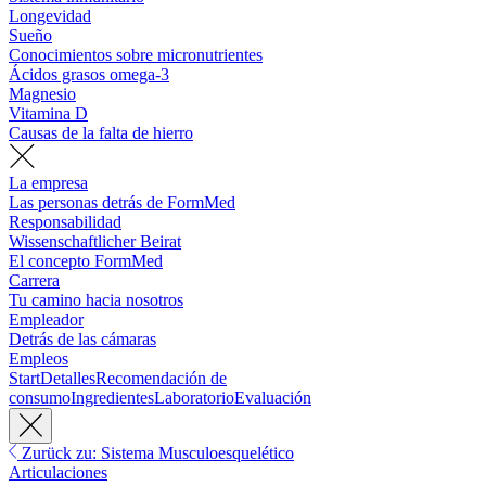
Longevidad
Sueño
Conocimientos sobre micronutrientes
Ácidos grasos omega-3
Magnesio
Vitamina D
Causas de la falta de hierro
La empresa
Las personas detrás de FormMed
Responsabilidad
Wissenschaftlicher Beirat
El concepto FormMed
Carrera
Tu camino hacia nosotros
Empleador
Detrás de las cámaras
Empleos
Start
Detalles
Recomendación de
consumo
Ingredientes
Laboratorio
Evaluación
Zurück zu: Sistema Musculoesquelético
Articulaciones