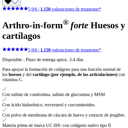
5,9
/
6
|
1.150
valoraciones de terapeutas*
®
Arthro-in-form
forte
Huesos y
cartílagos
5,9
/
6
|
1.150
valoraciones de terapeutas*
Disponible
-
Plazo de entrega aprox. 3-4 días
Para apoyar la formación de colágeno para una función normal de
los
huesos
y del
cartílago (por ejemplo, de las articulaciones)
con
vitamina C.
Con sulfato de condroitina, sulfato de glucomina y MSM
Con ácido hialurónico, resveratrol y curcuminoides.
Con polvo de membrana de cáscara de huevo y extracto de jengibre.
Materia prima de marca UC-II®: con colágeno nativo tipo II