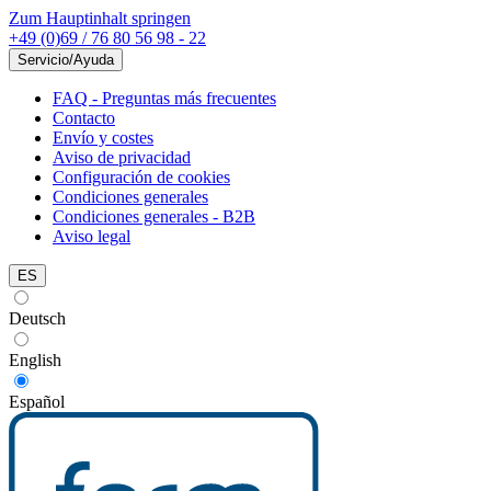
Zum Hauptinhalt springen
+49 (0)69 / 76 80 56 98 - 22
Servicio/Ayuda
FAQ - Preguntas más frecuentes
Contacto
Envío y costes
Aviso de privacidad
Configuración de cookies
Condiciones generales
Condiciones generales - B2B
Aviso legal
ES
Deutsch
English
Español