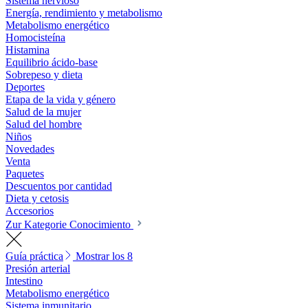
Sistema nervioso
Energía, rendimiento y metabolismo
Metabolismo energético
Homocisteína
Histamina
Equilibrio ácido-base
Sobrepeso y dieta
Deportes
Etapa de la vida y género
Salud de la mujer
Salud del hombre
Niños
Novedades
Venta
Paquetes
Descuentos por cantidad
Dieta y cetosis
Accesorios
Zur Kategorie Conocimiento
Guía práctica
Mostrar los 8
Presión arterial
Intestino
Metabolismo energético
Sistema inmunitario