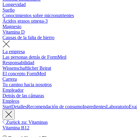
Longevidad
Sueño
Conocimientos sobre micronutrientes
Ácidos grasos omega-3
Magnesio
Vitamina D
Causas de la falta de hierro
La empresa
Las personas detrás de FormMed
Responsabilidad
Wissenschaftlicher Beirat
El concepto FormMed
Carrera
Tu camino hacia nosotros
Empleador
Detrás de las cámaras
Empleos
Start
Detalles
Recomendación de consumo
Ingredientes
Laboratorio
Eva
Zurück zu: Vitaminas
Vitamina B12