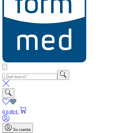
0
0,00 €
Su cuenta