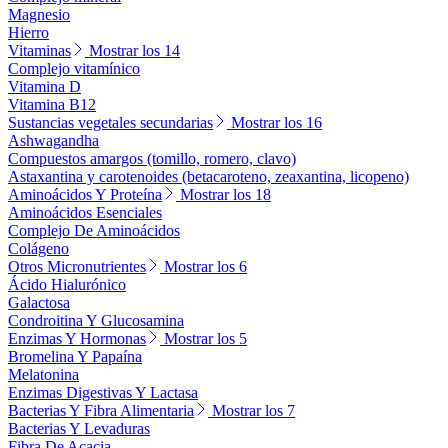
Magnesio
Hierro
Vitaminas
Mostrar los 14
Complejo vitamínico
Vitamina D
Vitamina B12
Sustancias vegetales secundarias
Mostrar los 16
Ashwagandha
Compuestos amargos (tomillo, romero, clavo)
Astaxantina y carotenoides (betacaroteno, zeaxantina, licopeno)
Aminoácidos Y Proteína
Mostrar los 18
Aminoácidos Esenciales
Complejo De Aminoácidos
Colágeno
Otros Micronutrientes
Mostrar los 6
Ácido Hialurónico
Galactosa
Condroitina Y Glucosamina
Enzimas Y Hormonas
Mostrar los 5
Bromelina Y Papaína
Melatonina
Enzimas Digestivas Y Lactasa
Bacterias Y Fibra Alimentaria
Mostrar los 7
Bacterias Y Levaduras
Fibra De Acacia