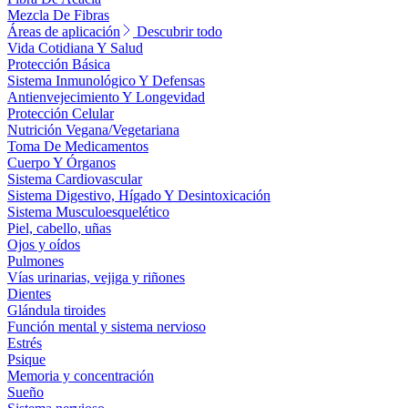
Mezcla De Fibras
Áreas de aplicación
Descubrir todo
Vida Cotidiana Y Salud
Protección Básica
Sistema Inmunológico Y Defensas
Antienvejecimiento Y Longevidad
Protección Celular
Nutrición Vegana/Vegetariana
Toma De Medicamentos
Cuerpo Y Órganos
Sistema Cardiovascular
Sistema Digestivo, Hígado Y Desintoxicación
Sistema Musculoesquelético
Piel, cabello, uñas
Ojos y oídos
Pulmones
Vías urinarias, vejiga y riñones
Dientes
Glándula tiroides
Función mental y sistema nervioso
Estrés
Psique
Memoria y concentración
Sueño