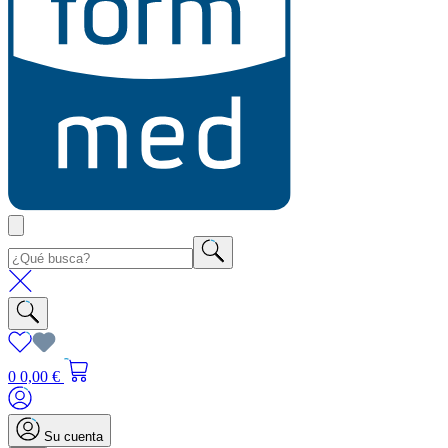
0
0,00 €
Su cuenta