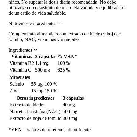
niños. No superar la dosis diaria recomendada. No debe
utilizarse como sustituto de una dieta variada y equilibrada ni
de un estilo de vida saludable.
Nutrientes e ingredientes
Complemento alimenticio con extracto de hiedra y hoja de
tomillo, NAC, vitaminas y minerales
Ingredientes
Vitaminas
3 cápsulas
% VRN*
Vitamina B2
1,4 mg
100 %
Vitamina C
500 mg
625 %
Minerales
Selenio
55 µg
100 %
Zinc
15 mg
150 %
Otros ingredientes
3 cápsulas
Extracto de hiedra
40 mg
N-acetil-L-cisteína (NAC)
500 mg
Extracto de hoja de tomillo
300 mg
*VRN = valores de referencia de nutrientes