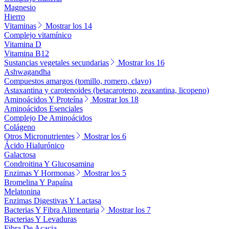
Magnesio
Hierro
Vitaminas
Mostrar los 14
Complejo vitamínico
Vitamina D
Vitamina B12
Sustancias vegetales secundarias
Mostrar los 16
Ashwagandha
Compuestos amargos (tomillo, romero, clavo)
Astaxantina y carotenoides (betacaroteno, zeaxantina, licopeno)
Aminoácidos Y Proteína
Mostrar los 18
Aminoácidos Esenciales
Complejo De Aminoácidos
Colágeno
Otros Micronutrientes
Mostrar los 6
Ácido Hialurónico
Galactosa
Condroitina Y Glucosamina
Enzimas Y Hormonas
Mostrar los 5
Bromelina Y Papaína
Melatonina
Enzimas Digestivas Y Lactasa
Bacterias Y Fibra Alimentaria
Mostrar los 7
Bacterias Y Levaduras
Fibra De Acacia