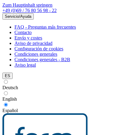
Zum Hauptinhalt springen
+49 (0)69 / 76 80 56 98 - 22
Servicio/Ayuda
FAQ - Preguntas más frecuentes
Contacto
Envío y costes
Aviso de privacidad
Configuración de cookies
Condiciones generales
Condiciones generales - B2B
Aviso legal
ES
Deutsch
English
Español