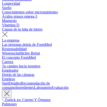
Longevidad
Sueño
Conocimientos sobre micronutrientes
Ácidos grasos omega-3
Magnesio
Vitamina D
Causas de la falta de hierro
La empresa
Las personas detrás de FormMed
Responsabilidad
Wissenschaftlicher Beirat
El concepto FormMed
Carrera
Tu camino hacia nosotros
Empleador
Detrás de las cámaras
Empleos
Start
Detalles
Recomendación de
consumo
Ingredientes
Laboratorio
Evaluación
Zurück zu: Cuerpo Y Órganos
Pulmones