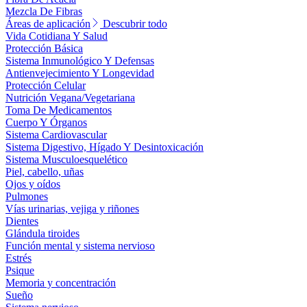
Mezcla De Fibras
Áreas de aplicación
Descubrir todo
Vida Cotidiana Y Salud
Protección Básica
Sistema Inmunológico Y Defensas
Antienvejecimiento Y Longevidad
Protección Celular
Nutrición Vegana/Vegetariana
Toma De Medicamentos
Cuerpo Y Órganos
Sistema Cardiovascular
Sistema Digestivo, Hígado Y Desintoxicación
Sistema Musculoesquelético
Piel, cabello, uñas
Ojos y oídos
Pulmones
Vías urinarias, vejiga y riñones
Dientes
Glándula tiroides
Función mental y sistema nervioso
Estrés
Psique
Memoria y concentración
Sueño