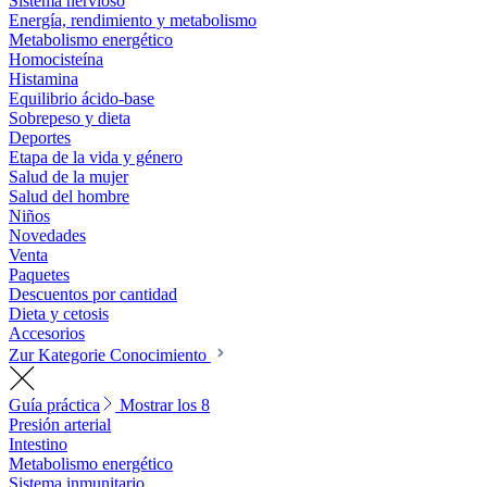
Sistema nervioso
Energía, rendimiento y metabolismo
Metabolismo energético
Homocisteína
Histamina
Equilibrio ácido-base
Sobrepeso y dieta
Deportes
Etapa de la vida y género
Salud de la mujer
Salud del hombre
Niños
Novedades
Venta
Paquetes
Descuentos por cantidad
Dieta y cetosis
Accesorios
Zur Kategorie Conocimiento
Guía práctica
Mostrar los 8
Presión arterial
Intestino
Metabolismo energético
Sistema inmunitario