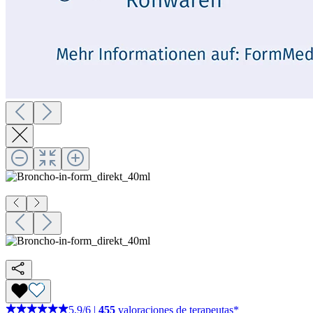
5,9
/
6
|
455
valoraciones de terapeutas*