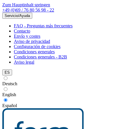
Zum Hauptinhalt springen
+49 (0)69 / 76 80 56 98 - 22
Servicio/Ayuda
FAQ - Preguntas más frecuentes
Contacto
Envío y costes
Aviso de privacidad
Configuración de cookies
Condiciones generales
Condiciones generales - B2B
Aviso legal
ES
Deutsch
English
Español