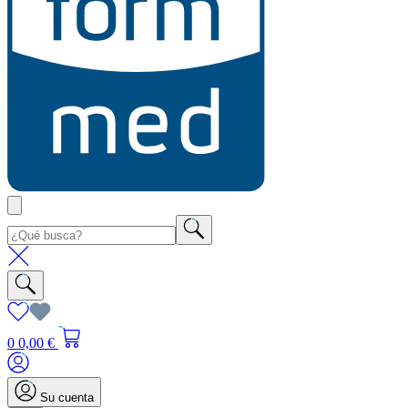
0
0,00 €
Su cuenta