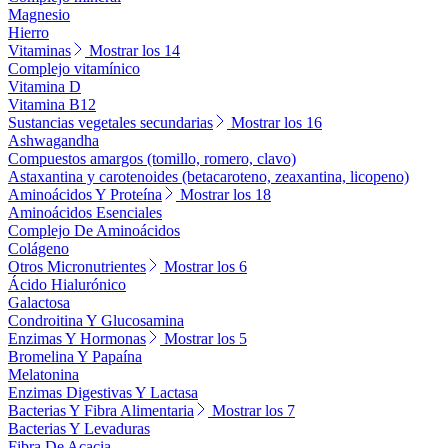
Magnesio
Hierro
Vitaminas
Mostrar los 14
Complejo vitamínico
Vitamina D
Vitamina B12
Sustancias vegetales secundarias
Mostrar los 16
Ashwagandha
Compuestos amargos (tomillo, romero, clavo)
Astaxantina y carotenoides (betacaroteno, zeaxantina, licopeno)
Aminoácidos Y Proteína
Mostrar los 18
Aminoácidos Esenciales
Complejo De Aminoácidos
Colágeno
Otros Micronutrientes
Mostrar los 6
Ácido Hialurónico
Galactosa
Condroitina Y Glucosamina
Enzimas Y Hormonas
Mostrar los 5
Bromelina Y Papaína
Melatonina
Enzimas Digestivas Y Lactasa
Bacterias Y Fibra Alimentaria
Mostrar los 7
Bacterias Y Levaduras
Fibra De Acacia