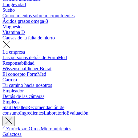
Longevidad
Sueño
Conocimientos sobre micronutrientes
Ácidos grasos omega-3
Magnesio
Vitamina D
Causas de la falta de hierro
La empresa
Las personas detrás de FormMed
Responsabilidad
Wissenschaftlicher Beirat
El concepto FormMed
Carrera
Tu camino hacia nosotros
Empleador
Detrás de las cámaras
Empleos
Start
Detalles
Recomendación de
consumo
Ingredientes
Laboratorio
Evaluación
Zurück zu: Otros Micronutrientes
Galactosa