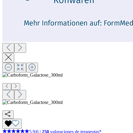
5,9
/
6
|
250
valoraciones de terapeutas*