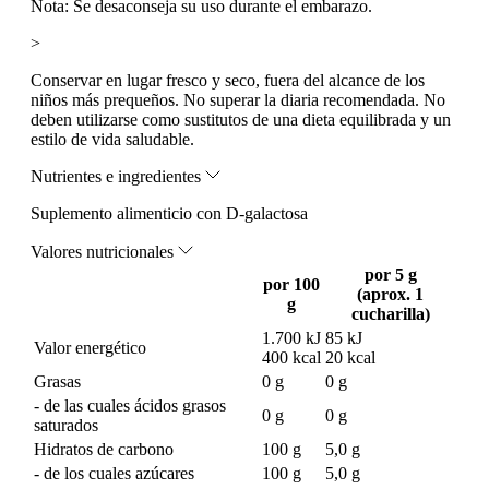
Nota:
Se desaconseja su uso durante el embarazo.
>
Conservar en lugar fresco y seco, fuera del alcance de los
niños más prequeños. No superar la diaria recomendada. No
deben utilizarse como sustitutos de una dieta equilibrada y un
estilo de vida saludable.
Nutrientes e ingredientes
Suplemento alimenticio con D-galactosa
Valores nutricionales
por 5 g
por 100
(aprox. 1
g
cucharilla)
1.700 kJ
85 kJ
Valor energético
400 kcal
20 kcal
Grasas
0 g
0 g
- de las cuales ácidos grasos
0 g
0 g
saturados
Hidratos de carbono
100 g
5,0 g
- de los cuales azúcares
100 g
5,0 g