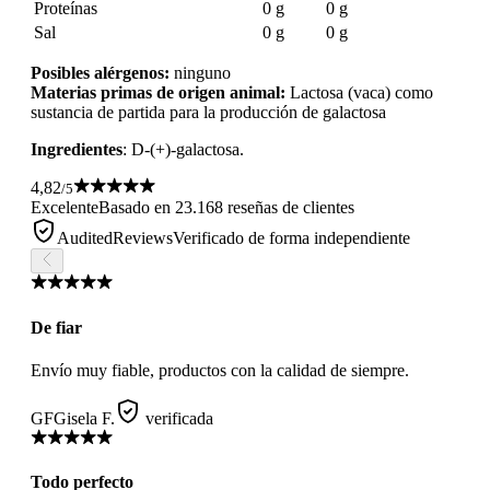
Proteínas
0 g
0 g
Sal
0 g
0 g
Posibles alérgenos:
ninguno
Materias primas de origen animal:
Lactosa (vaca) como
sustancia de partida para la producción de galactosa
Ingredientes
: D-(+)-galactosa.
4,82
/5
Excelente
Basado en 23.168 reseñas de clientes
AuditedReviews
Verificado de forma independiente
De fiar
Envío muy fiable, productos con la calidad de siempre.
GF
Gisela F.
verificada
Todo perfecto