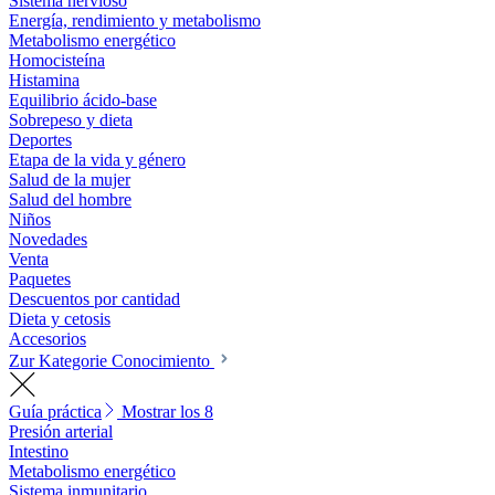
Sistema nervioso
Energía, rendimiento y metabolismo
Metabolismo energético
Homocisteína
Histamina
Equilibrio ácido-base
Sobrepeso y dieta
Deportes
Etapa de la vida y género
Salud de la mujer
Salud del hombre
Niños
Novedades
Venta
Paquetes
Descuentos por cantidad
Dieta y cetosis
Accesorios
Zur Kategorie Conocimiento
Guía práctica
Mostrar los 8
Presión arterial
Intestino
Metabolismo energético
Sistema inmunitario