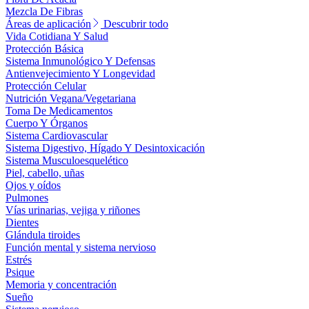
Mezcla De Fibras
Áreas de aplicación
Descubrir todo
Vida Cotidiana Y Salud
Protección Básica
Sistema Inmunológico Y Defensas
Antienvejecimiento Y Longevidad
Protección Celular
Nutrición Vegana/Vegetariana
Toma De Medicamentos
Cuerpo Y Órganos
Sistema Cardiovascular
Sistema Digestivo, Hígado Y Desintoxicación
Sistema Musculoesquelético
Piel, cabello, uñas
Ojos y oídos
Pulmones
Vías urinarias, vejiga y riñones
Dientes
Glándula tiroides
Función mental y sistema nervioso
Estrés
Psique
Memoria y concentración
Sueño