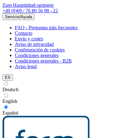
Zum Hauptinhalt springen
+49 (0)69 / 76 80 56 98 - 22
Servicio/Ayuda
FAQ - Preguntas más frecuentes
Contacto
Envío y costes
Aviso de privacidad
Configuración de cookies
Condiciones generales
Condiciones generales - B2B
Aviso legal
ES
Deutsch
English
Español