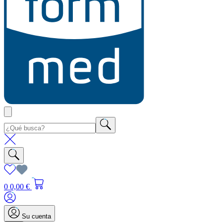
0
0,00 €
Su cuenta