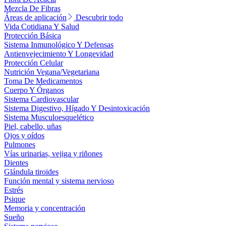
Mezcla De Fibras
Áreas de aplicación
Descubrir todo
Vida Cotidiana Y Salud
Protección Básica
Sistema Inmunológico Y Defensas
Antienvejecimiento Y Longevidad
Protección Celular
Nutrición Vegana/Vegetariana
Toma De Medicamentos
Cuerpo Y Órganos
Sistema Cardiovascular
Sistema Digestivo, Hígado Y Desintoxicación
Sistema Musculoesquelético
Piel, cabello, uñas
Ojos y oídos
Pulmones
Vías urinarias, vejiga y riñones
Dientes
Glándula tiroides
Función mental y sistema nervioso
Estrés
Psique
Memoria y concentración
Sueño