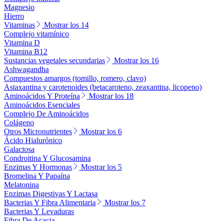
Magnesio
Hierro
Vitaminas
Mostrar los 14
Complejo vitamínico
Vitamina D
Vitamina B12
Sustancias vegetales secundarias
Mostrar los 16
Ashwagandha
Compuestos amargos (tomillo, romero, clavo)
Astaxantina y carotenoides (betacaroteno, zeaxantina, licopeno)
Aminoácidos Y Proteína
Mostrar los 18
Aminoácidos Esenciales
Complejo De Aminoácidos
Colágeno
Otros Micronutrientes
Mostrar los 6
Ácido Hialurónico
Galactosa
Condroitina Y Glucosamina
Enzimas Y Hormonas
Mostrar los 5
Bromelina Y Papaína
Melatonina
Enzimas Digestivas Y Lactasa
Bacterias Y Fibra Alimentaria
Mostrar los 7
Bacterias Y Levaduras
Fibra De Acacia