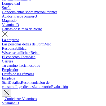
Longevidad
Sueño
Conocimientos sobre micronutrientes
Ácidos grasos omega-3
Magnesio
Vitamina D
Causas de la falta de hierro
La empresa
Las personas detrás de FormMed
Responsabilidad
Wissenschaftlicher Beirat
El concepto FormMed
Carrera
Tu camino hacia nosotros
Empleador
Detrás de las cámaras
Empleos
Start
Detalles
Recomendación de
consumo
Ingredientes
Laboratorio
Evaluación
Zurück zu: Vitaminas
Vitamina D