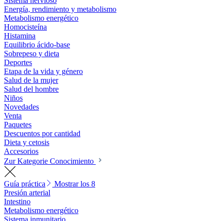
Sistema nervioso
Energía, rendimiento y metabolismo
Metabolismo energético
Homocisteína
Histamina
Equilibrio ácido-base
Sobrepeso y dieta
Deportes
Etapa de la vida y género
Salud de la mujer
Salud del hombre
Niños
Novedades
Venta
Paquetes
Descuentos por cantidad
Dieta y cetosis
Accesorios
Zur Kategorie Conocimiento
Guía práctica
Mostrar los 8
Presión arterial
Intestino
Metabolismo energético
Sistema inmunitario