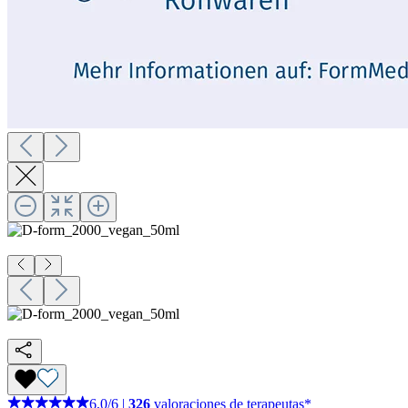
6,0
/
6
|
326
valoraciones de terapeutas*