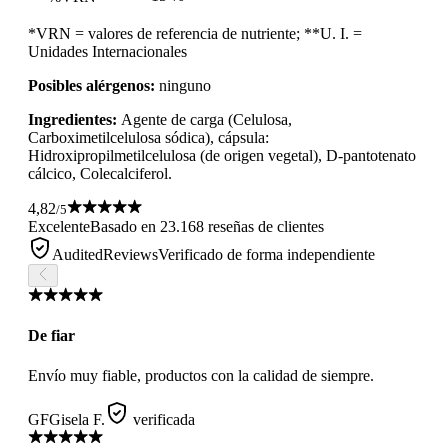
*VRN = valores de referencia de nutriente; **U. I. =
Unidades Internacionales
Posibles alérgenos:
ninguno
Ingredientes:
Agente de carga (Celulosa,
Carboximetilcelulosa sódica), cápsula:
Hidroxipropilmetilcelulosa (de origen vegetal), D-pantotenato
cálcico, Colecalciferol.
4,82
/5
Excelente
Basado en 23.168 reseñas de clientes
AuditedReviews
Verificado de forma independiente
De fiar
Envío muy fiable, productos con la calidad de siempre.
GF
Gisela F.
verificada