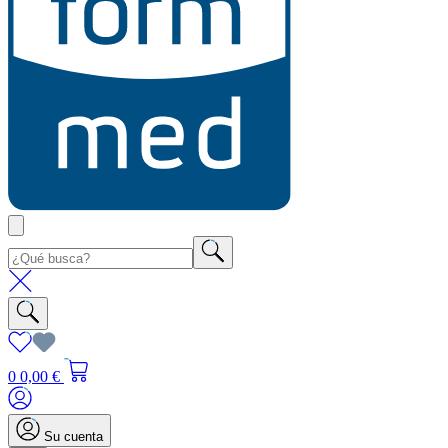
0
0,00 €
Su cuenta