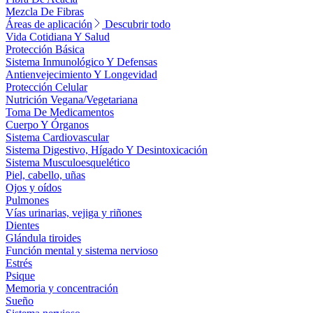
Mezcla De Fibras
Áreas de aplicación
Descubrir todo
Vida Cotidiana Y Salud
Protección Básica
Sistema Inmunológico Y Defensas
Antienvejecimiento Y Longevidad
Protección Celular
Nutrición Vegana/Vegetariana
Toma De Medicamentos
Cuerpo Y Órganos
Sistema Cardiovascular
Sistema Digestivo, Hígado Y Desintoxicación
Sistema Musculoesquelético
Piel, cabello, uñas
Ojos y oídos
Pulmones
Vías urinarias, vejiga y riñones
Dientes
Glándula tiroides
Función mental y sistema nervioso
Estrés
Psique
Memoria y concentración
Sueño