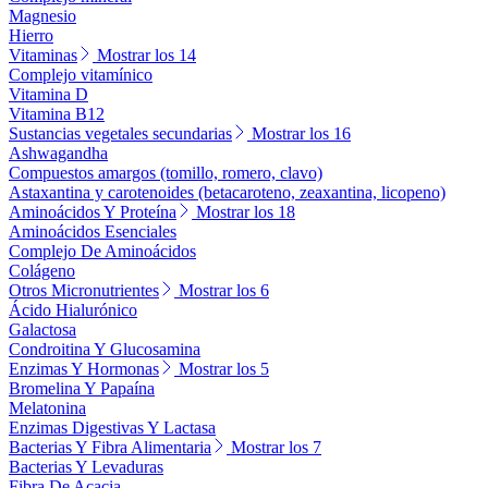
Magnesio
Hierro
Vitaminas
Mostrar los 14
Complejo vitamínico
Vitamina D
Vitamina B12
Sustancias vegetales secundarias
Mostrar los 16
Ashwagandha
Compuestos amargos (tomillo, romero, clavo)
Astaxantina y carotenoides (betacaroteno, zeaxantina, licopeno)
Aminoácidos Y Proteína
Mostrar los 18
Aminoácidos Esenciales
Complejo De Aminoácidos
Colágeno
Otros Micronutrientes
Mostrar los 6
Ácido Hialurónico
Galactosa
Condroitina Y Glucosamina
Enzimas Y Hormonas
Mostrar los 5
Bromelina Y Papaína
Melatonina
Enzimas Digestivas Y Lactasa
Bacterias Y Fibra Alimentaria
Mostrar los 7
Bacterias Y Levaduras
Fibra De Acacia