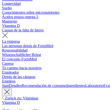
Longevidad
Sueño
Conocimientos sobre micronutrientes
Ácidos grasos omega-3
Magnesio
Vitamina D
Causas de la falta de hierro
La empresa
Las personas detrás de FormMed
Responsabilidad
Wissenschaftlicher Beirat
El concepto FormMed
Carrera
Tu camino hacia nosotros
Empleador
Detrás de las cámaras
Empleos
Start
Detalles
Recomendación de consumo
Ingredientes
Laboratorio
Eva
Zurück zu: Vitaminas
Vitamina D