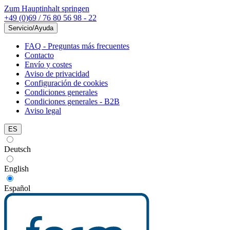
Zum Hauptinhalt springen
+49 (0)69 / 76 80 56 98 - 22
Servicio/Ayuda
FAQ - Preguntas más frecuentes
Contacto
Envío y costes
Aviso de privacidad
Configuración de cookies
Condiciones generales
Condiciones generales - B2B
Aviso legal
ES
Deutsch
English
Español