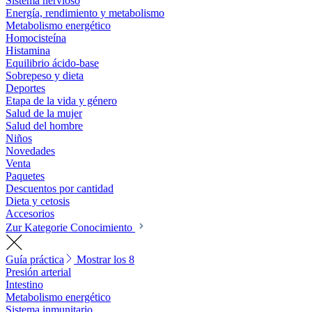
Sistema nervioso
Energía, rendimiento y metabolismo
Metabolismo energético
Homocisteína
Histamina
Equilibrio ácido-base
Sobrepeso y dieta
Deportes
Etapa de la vida y género
Salud de la mujer
Salud del hombre
Niños
Novedades
Venta
Paquetes
Descuentos por cantidad
Dieta y cetosis
Accesorios
Zur Kategorie Conocimiento
Guía práctica
Mostrar los 8
Presión arterial
Intestino
Metabolismo energético
Sistema inmunitario