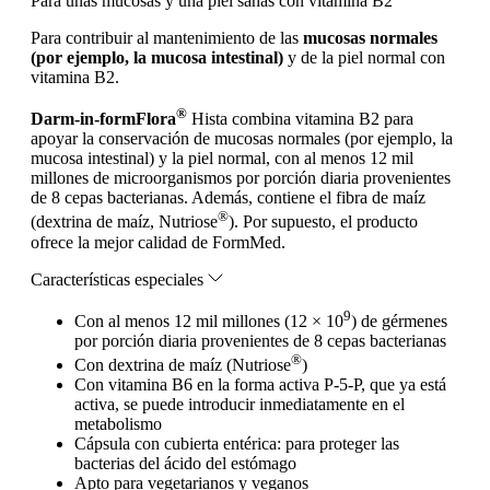
Para unas mucosas y una piel sanas con vitamina B2
Para contribuir al mantenimiento de las
mucosas normales
(por ejemplo, la mucosa intestinal)
y de la piel normal con
vitamina B2.
®
Darm-in-form
Flora
Hista combina vitamina B2 para
apoyar la conservación de mucosas normales (por ejemplo, la
mucosa intestinal) y la piel normal, con al menos 12 mil
millones de microorganismos por porción diaria provenientes
de 8 cepas bacterianas. Además, contiene el fibra de maíz
®
(dextrina de maíz, Nutriose
). Por supuesto, el producto
ofrece la mejor calidad de FormMed.
Características especiales
9
Con al menos 12 mil millones (12 × 10
) de gérmenes
por porción diaria provenientes de 8 cepas bacterianas
®
Con dextrina de maíz (Nutriose
)
Con vitamina B6 en la forma activa P-5-P, que ya está
activa, se puede introducir inmediatamente en el
metabolismo
Cápsula con cubierta entérica: para proteger las
bacterias del ácido del estómago
Apto para vegetarianos y veganos