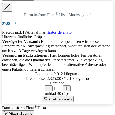
®
Darm-in-form Flora
Hista
Mucosa y piel
27,90 €*
Precios incl. IVA legal más
gastos de envío
Hitzeempfindliches Präparat
Verzögerter Versand:
Bei hohen Temperaturen wird dieses
Präparat mit Kühlverpackung versendet, wodurch sich der Versand
um bis zu 3 Tage verzögern kann.
Versand an Packstationen:
Hier können hohe Temperaturen
entstehen, die die Qualität des Präparats trotz Kühlverpackung
beeinträchtigen. Wir empfehlen, an eine alternative Adresse oder
einen Paketshop liefern zu lassen.
Contenido:
0.012 kilogramo
Precio base:
2.325,00 €
* / 1 kilogramo
Cantidad:
unidad
30 cáps.
Añadir al carrito
®
Darm-in-form Flora
Hista
Añadir al carrito