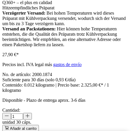
Q360+ – el plus en calidad
Hitzeempfindliches Präparat
Verzögerter Versand:
Bei hohen Temperaturen wird dieses
Präparat mit Kühlverpackung versendet, wodurch sich der Versand
um bis zu 3 Tage verzögern kann.
Versand an Packstationen:
Hier können hohe Temperaturen
entstehen, die die Qualität des Präparats trotz Kühlverpackung
beeinträchtigen. Wir empfehlen, an eine alternative Adresse oder
einen Paketshop liefern zu lassen.
27,90 €*
Precios incl. IVA legal más
gastos de envío
No. de artículo:
2000.1874
Suficiente para 30 días (solo 0,93 €/día)
Contenido:
0.012 kilogramo
| Precio base:
2.325,00 €* / 1
kilogramo
Disponible
-
Plazo de entrega aprox. 3-6 días
Cantidad:
unidad
30 cáps.
Añadir al carrito