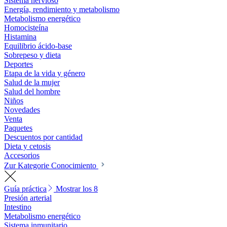
Sistema nervioso
Energía, rendimiento y metabolismo
Metabolismo energético
Homocisteína
Histamina
Equilibrio ácido-base
Sobrepeso y dieta
Deportes
Etapa de la vida y género
Salud de la mujer
Salud del hombre
Niños
Novedades
Venta
Paquetes
Descuentos por cantidad
Dieta y cetosis
Accesorios
Zur Kategorie Conocimiento
Guía práctica
Mostrar los 8
Presión arterial
Intestino
Metabolismo energético
Sistema inmunitario