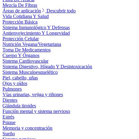
Mezcla De Fibras
Áreas de aplicación
Descubrir todo
Vida Cotidiana Y Salud
Protección Básica
Sistema Inmunológico Y Defensas
Antienvejecimiento Y Longevidad
Protección Celular
Nutrición Vegana/Vegetariana
Toma De Medicamentos
Cuerpo Y Órganos
Sistema Cardiovascular
Sistema Digestivo, Hígado Y Desintoxicación
Sistema Musculoesquelético
Piel, cabello, uñas
Ojos y oídos
Pulmones
Vías urinarias, vejiga y riñones
Dientes
Glándula tiroides
Función mental y sistema nervioso
Estrés
Psique
Memoria y concentración
Sueño