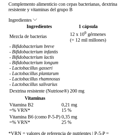
Complemento alimenticio con cepas bacterianas, dextrina
resistente y vitaminas del grupo B
Ingredientes
Ingredientes
1 cápsula
9
12 x 10
gérmenes
Mezcla de bacterias
(= 12 mil millones)
-
Bifidobacterium breve
-
Bifidobacterium infantis
-
Bifidobacterium lactis
-
Bifidobacterium longum
-
Lactobacillus gasseri
-
Lactobacillus plantarum
-
Lactobacillus rhamnosus
-
Lactobacillus salivarius
Dextrina resistente (Nutriose®)
200 mg
Vitaminas
Vitamina B2
0,21 mg
=% VRN*
15 %
Vitamina B6 (como P-5-P)
0,35 mg
=% VRN*
25 %
*VRN = valores de referencia de nutrientes | P-5-P =