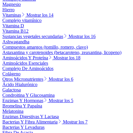
Magnesio
Hierro
Vitaminas
Mostrar los 14
Complejo vitamínico
Vitamina D
Vitamina B12
Sustancias vegetales secundarias
Mostrar los 16
Ashwagandha
Compuestos amargos (tomillo, romero, clavo)
Astaxantina y carotenoides (betacaroteno, zeaxantina, licopeno)
Aminoácidos Y Proteína
Mostrar los 18
Aminoácidos Esenciales
Complejo De Aminoácidos
Colágeno
Otros Micronutrientes
Mostrar los 6
Ácido Hialurónico
Galactosa
Condroitina Y Glucosamina
Enzimas Y Hormonas
Mostrar los 5
Bromelina Y Papaína
Melatonina
Enzimas Digestivas Y Lactasa
Bacterias Y Fibra Alimentaria
Mostrar los 7
Bacterias Y Levaduras
Fibra De Acacia