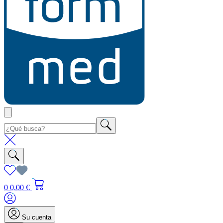
0
0,00 €
Su cuenta