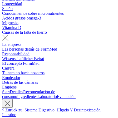
Longevidad
Sueño
Conocimientos sobre micronutrientes
Ácidos grasos omega-3
Magnesio
Vitamina D
Causas de la falta de hierro
La empresa
Las personas detrás de FormMed
Responsabilidad
Wissenschaftlicher Beirat
El concepto FormMed
Carrera
Tu camino hacia nosotros
Empleador
Detrás de las cámaras
Empleos
Start
Detalles
Recomendación de
consumo
Ingredientes
Laboratorio
Evaluación
Zurück zu: Sistema Digestivo, Hígado Y Desintoxicación
Intestino