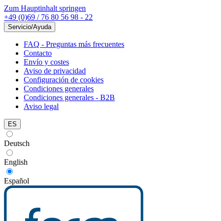
Zum Hauptinhalt springen
+49 (0)69 / 76 80 56 98 - 22
Servicio/Ayuda
FAQ - Preguntas más frecuentes
Contacto
Envío y costes
Aviso de privacidad
Configuración de cookies
Condiciones generales
Condiciones generales - B2B
Aviso legal
ES
Deutsch
English
Español