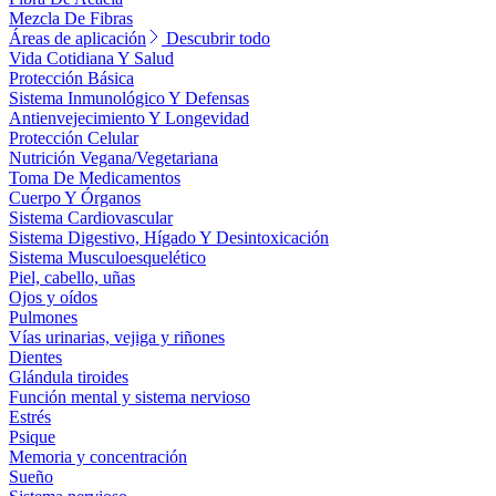
Mezcla De Fibras
Áreas de aplicación
Descubrir todo
Vida Cotidiana Y Salud
Protección Básica
Sistema Inmunológico Y Defensas
Antienvejecimiento Y Longevidad
Protección Celular
Nutrición Vegana/Vegetariana
Toma De Medicamentos
Cuerpo Y Órganos
Sistema Cardiovascular
Sistema Digestivo, Hígado Y Desintoxicación
Sistema Musculoesquelético
Piel, cabello, uñas
Ojos y oídos
Pulmones
Vías urinarias, vejiga y riñones
Dientes
Glándula tiroides
Función mental y sistema nervioso
Estrés
Psique
Memoria y concentración
Sueño