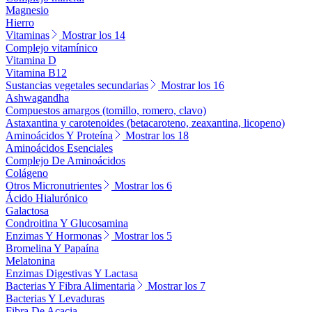
Magnesio
Hierro
Vitaminas
Mostrar los 14
Complejo vitamínico
Vitamina D
Vitamina B12
Sustancias vegetales secundarias
Mostrar los 16
Ashwagandha
Compuestos amargos (tomillo, romero, clavo)
Astaxantina y carotenoides (betacaroteno, zeaxantina, licopeno)
Aminoácidos Y Proteína
Mostrar los 18
Aminoácidos Esenciales
Complejo De Aminoácidos
Colágeno
Otros Micronutrientes
Mostrar los 6
Ácido Hialurónico
Galactosa
Condroitina Y Glucosamina
Enzimas Y Hormonas
Mostrar los 5
Bromelina Y Papaína
Melatonina
Enzimas Digestivas Y Lactasa
Bacterias Y Fibra Alimentaria
Mostrar los 7
Bacterias Y Levaduras
Fibra De Acacia