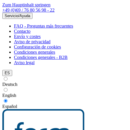
Zum Hauptinhalt springen
+49 (0)69 / 76 80 56 98 - 22
Servicio/Ayuda
FAQ - Preguntas más frecuentes
Contacto
Envío y costes
Aviso de privacidad
Configuración de cookies
Condiciones generales
Condiciones generales - B2B
Aviso legal
ES
Deutsch
English
Español