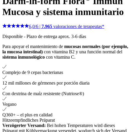
Darm-in-form Flora
Immun
Mucosa y sistema inmunitario
6,0
/
6
|
7.965
valoraciones de terapeutas*
Disponible
-
Plazo de entrega aprox. 3-6 días
Para apoyar el mantenimiento de
mucosas normales (por ejemplo,
la mucosa intestinal)
con vitamina B2 y una función normal del
sistema inmunológico
con vitamina C.
Complejo de 9 cepas bacterianas
12 mil millones de gérmenes por porción diaria
Con dextrina de maíz resistente (Nutriose®)
Vegano
Q360+ – el plus en calidad
Hitzeempfindliches Präparat
Verzögerter Versand:
Bei hohen Temperaturen wird dieses
Präparat mit Kühlverpackung versendet, wodurch sich der Versand