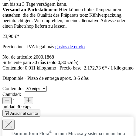
um bis zu 3 Tage verzögern kann.
Versand an Packstationen:
Hier können hohe Temperaturen
entstehen, die die Qualität des Präparats trotz Kühlverpackung
beeinträchtigen. Wir empfehlen, an eine alternative Adresse oder
einen Paketshop liefern zu lassen.
23,90 €*
Precios incl. IVA legal más
gastos de envío
No. de artículo:
2000.1868
Suficiente para 30 días (solo 0,80 €/día)
Contenido:
0.011 kilogramo
| Precio base:
2.172,73 €* / 1 kilogramo
Disponible
-
Plazo de entrega aprox. 3-6 días
Contenido:
Cantidad:
unidad
30 cáps.
Añadir al carrito
®
Darm-in-form Flora
Immun
Mucosa y sistema inmunitario