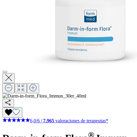
6,0
/
6
|
7.965
valoraciones de terapeutas*
®