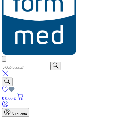
0
0,00 €
Su cuenta