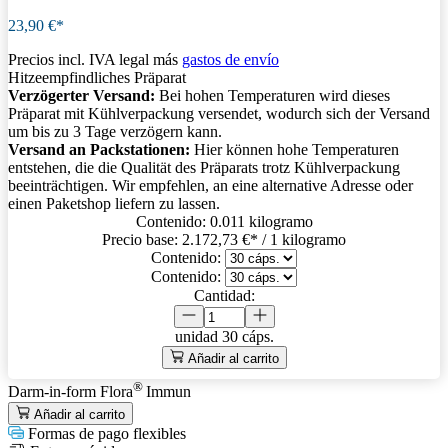
23,90 €*
Precios incl. IVA legal más
gastos de envío
Hitzeempfindliches Präparat
Verzögerter Versand:
Bei hohen Temperaturen wird dieses
Präparat mit Kühlverpackung versendet, wodurch sich der Versand
um bis zu 3 Tage verzögern kann.
Versand an Packstationen:
Hier können hohe Temperaturen
entstehen, die die Qualität des Präparats trotz Kühlverpackung
beeinträchtigen. Wir empfehlen, an eine alternative Adresse oder
einen Paketshop liefern zu lassen.
Contenido:
0.011 kilogramo
Precio base:
2.172,73 €
* / 1 kilogramo
Contenido:
Contenido:
Cantidad:
unidad
30 cáps.
Añadir al carrito
®
Darm-in-form Flora
Immun
Añadir al carrito
Formas de pago flexibles