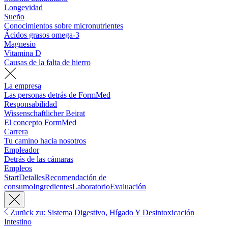
Longevidad
Sueño
Conocimientos sobre micronutrientes
Ácidos grasos omega-3
Magnesio
Vitamina D
Causas de la falta de hierro
La empresa
Las personas detrás de FormMed
Responsabilidad
Wissenschaftlicher Beirat
El concepto FormMed
Carrera
Tu camino hacia nosotros
Empleador
Detrás de las cámaras
Empleos
Start
Detalles
Recomendación de
consumo
Ingredientes
Laboratorio
Evaluación
Zurück zu: Sistema Digestivo, Hígado Y Desintoxicación
Intestino