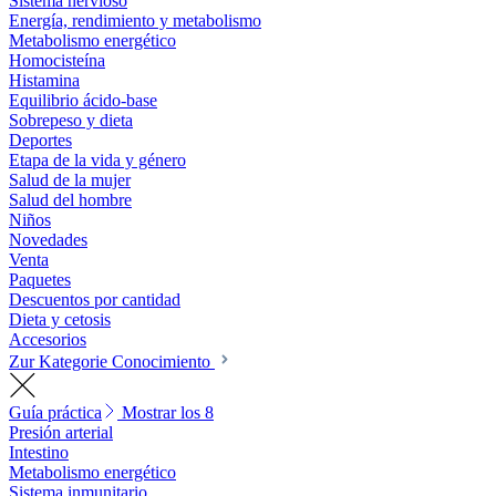
Sistema nervioso
Energía, rendimiento y metabolismo
Metabolismo energético
Homocisteína
Histamina
Equilibrio ácido-base
Sobrepeso y dieta
Deportes
Etapa de la vida y género
Salud de la mujer
Salud del hombre
Niños
Novedades
Venta
Paquetes
Descuentos por cantidad
Dieta y cetosis
Accesorios
Zur Kategorie Conocimiento
Guía práctica
Mostrar los 8
Presión arterial
Intestino
Metabolismo energético
Sistema inmunitario