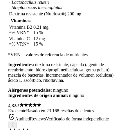
-
Lactobacillus reuteri
-
Streptococcus thermophilus
Dextrina resistente (Nutriose®)
200 mg
Vitaminas
Vitamina B2
0,21 mg
=% VRN*
15 %
Vitamina C
12 mg
=% VRN*
15 %
*VRN = valores de referencia de nutrientes
Ingredientes:
dextrina resistente, cápsula (agente de
recubrimiento: hidroxipropilmetilcelulosa, goma gellan),
mezcla de bacterias, incrementador de volumen (celulosa),
ácido L-ascórbico, riboflavina.
Alérgenos potenciales:
ninguno
Ingredientes de origen animal:
ninguno
4,82
/5
Excelente
Basado en 23.168 reseñas de clientes
AuditedReviews
Verificado de forma independiente