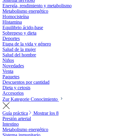
Sistema nervioso
Energía, rendimiento y metabolismo
Metabolismo energético
Homocisteína
Histamina
Equilibrio ácido-base
Sobrepeso y dieta
Deportes
Etapa de la vida y género
Salud de la mujer
Salud del hombre
Niños
Novedades
Venta
Paquetes
Descuentos por cantidad
Dieta y cetosis
Accesorios
Zur Kategorie Conocimiento
Guía práctica
Mostrar los 8
Presión arterial
Intestino
Metabolismo energético
Sistema inmunitario