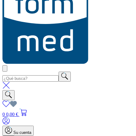
0
0,00 €
Su cuenta