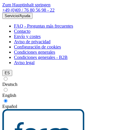
Zum Hauptinhalt springen
+49 (0)69 / 76 80 56 98 - 22
Servicio/Ayuda
FAQ - Preguntas más frecuentes
Contacto
Envío y costes
Aviso de privacidad
Configuración de cookies
Condiciones generales
Condiciones generales - B2B
Aviso legal
ES
Deutsch
English
Español