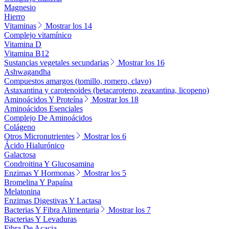
Magnesio
Hierro
Vitaminas
Mostrar los 14
Complejo vitamínico
Vitamina D
Vitamina B12
Sustancias vegetales secundarias
Mostrar los 16
Ashwagandha
Compuestos amargos (tomillo, romero, clavo)
Astaxantina y carotenoides (betacaroteno, zeaxantina, licopeno)
Aminoácidos Y Proteína
Mostrar los 18
Aminoácidos Esenciales
Complejo De Aminoácidos
Colágeno
Otros Micronutrientes
Mostrar los 6
Ácido Hialurónico
Galactosa
Condroitina Y Glucosamina
Enzimas Y Hormonas
Mostrar los 5
Bromelina Y Papaína
Melatonina
Enzimas Digestivas Y Lactasa
Bacterias Y Fibra Alimentaria
Mostrar los 7
Bacterias Y Levaduras
Fibra De Acacia