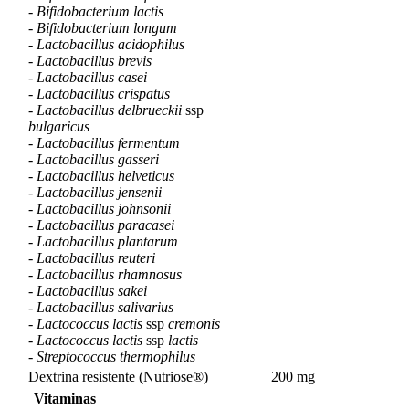
-
Bifidobacterium lactis
-
Bifidobacterium longum
-
Lactobacillus acidophilus
-
Lactobacillus brevis
-
Lactobacillus casei
-
Lactobacillus crispatus
-
Lactobacillus delbrueckii
ssp
bulgaricus
-
Lactobacillus fermentum
-
Lactobacillus gasseri
-
Lactobacillus helveticus
-
Lactobacillus jensenii
-
Lactobacillus johnsonii
-
Lactobacillus paracasei
-
Lactobacillus plantarum
-
Lactobacillus reuteri
-
Lactobacillus rhamnosus
-
Lactobacillus sakei
-
Lactobacillus salivarius
-
Lactococcus lactis
ssp
cremonis
-
Lactococcus lactis
ssp
lactis
-
Streptococcus thermophilus
Dextrina resistente (Nutriose®)
200 mg
Vitaminas