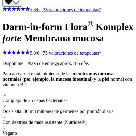
5,8
/
6
|
73
valoraciones de terapeutas*
®
Darm-in-form Flora
Komplex
forte
Membrana mucosa
5,8
/
6
|
73
valoraciones de terapeutas*
Disponible
-
Plazo de entrega aprox. 3-6 días
Para apoyar el mantenimiento de las
membranas mucosas
normales (por ejemplo, la mucosa intestinal)
y la
piel
normal con
vitamina B2.
Complejo de 25 cepas bacterianas
Dosis alta: 30 mil millones de gérmenes por porción diaria
Con dextrina de maíz resistente (Nutriose®)
Vegano