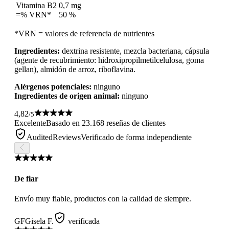
Vitamina B2
0,7 mg
=% VRN*
50 %
*VRN = valores de referencia de nutrientes
Ingredientes:
dextrina resistente, mezcla bacteriana, cápsula
(agente de recubrimiento: hidroxipropilmetilcelulosa, goma
gellan), almidón de arroz, riboflavina.
Alérgenos potenciales:
ninguno
Ingredientes de origen animal:
ninguno
4,82
/5
Excelente
Basado en 23.168 reseñas de clientes
AuditedReviews
Verificado de forma independiente
De fiar
Envío muy fiable, productos con la calidad de siempre.
GF
Gisela F.
verificada