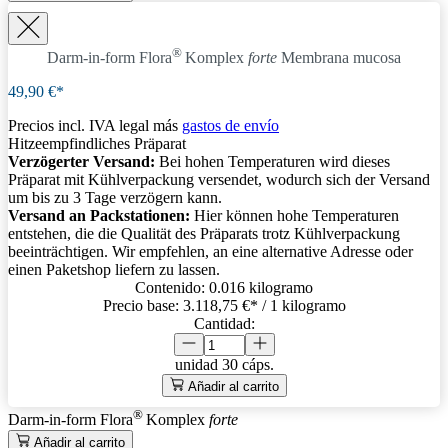
®
Darm-in-form Flora
Komplex
forte
Membrana mucosa
49,90 €*
Precios incl. IVA legal más
gastos de envío
Hitzeempfindliches Präparat
Verzögerter Versand:
Bei hohen Temperaturen wird dieses
Präparat mit Kühlverpackung versendet, wodurch sich der Versand
um bis zu 3 Tage verzögern kann.
Versand an Packstationen:
Hier können hohe Temperaturen
entstehen, die die Qualität des Präparats trotz Kühlverpackung
beeinträchtigen. Wir empfehlen, an eine alternative Adresse oder
einen Paketshop liefern zu lassen.
Contenido:
0.016 kilogramo
Precio base:
3.118,75 €
* / 1 kilogramo
Cantidad:
unidad
30 cáps.
Añadir al carrito
®
Darm-in-form Flora
Komplex
forte
Añadir al carrito