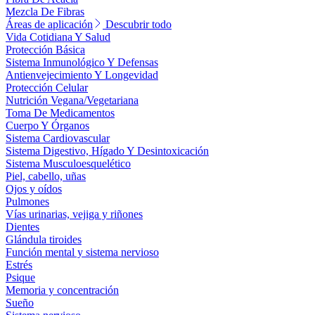
Mezcla De Fibras
Áreas de aplicación
Descubrir todo
Vida Cotidiana Y Salud
Protección Básica
Sistema Inmunológico Y Defensas
Antienvejecimiento Y Longevidad
Protección Celular
Nutrición Vegana/Vegetariana
Toma De Medicamentos
Cuerpo Y Órganos
Sistema Cardiovascular
Sistema Digestivo, Hígado Y Desintoxicación
Sistema Musculoesquelético
Piel, cabello, uñas
Ojos y oídos
Pulmones
Vías urinarias, vejiga y riñones
Dientes
Glándula tiroides
Función mental y sistema nervioso
Estrés
Psique
Memoria y concentración
Sueño