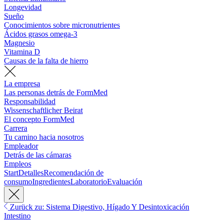
Longevidad
Sueño
Conocimientos sobre micronutrientes
Ácidos grasos omega-3
Magnesio
Vitamina D
Causas de la falta de hierro
La empresa
Las personas detrás de FormMed
Responsabilidad
Wissenschaftlicher Beirat
El concepto FormMed
Carrera
Tu camino hacia nosotros
Empleador
Detrás de las cámaras
Empleos
Start
Detalles
Recomendación de
consumo
Ingredientes
Laboratorio
Evaluación
Zurück zu: Sistema Digestivo, Hígado Y Desintoxicación
Intestino