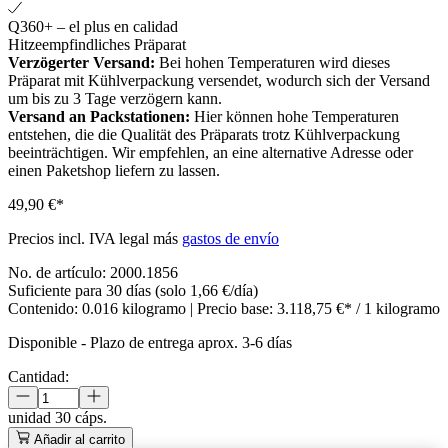
Q360+ – el plus en calidad
Hitzeempfindliches Präparat
Verzögerter Versand:
Bei hohen Temperaturen wird dieses
Präparat mit Kühlverpackung versendet, wodurch sich der Versand
um bis zu 3 Tage verzögern kann.
Versand an Packstationen:
Hier können hohe Temperaturen
entstehen, die die Qualität des Präparats trotz Kühlverpackung
beeinträchtigen. Wir empfehlen, an eine alternative Adresse oder
einen Paketshop liefern zu lassen.
49,90 €*
Precios incl. IVA legal más
gastos de envío
No. de artículo:
2000.1856
Suficiente para 30 días (solo 1,66 €/día)
Contenido:
0.016 kilogramo
| Precio base:
3.118,75 €* / 1 kilogramo
Disponible
-
Plazo de entrega aprox. 3-6 días
Cantidad:
unidad
30 cáps.
Añadir al carrito