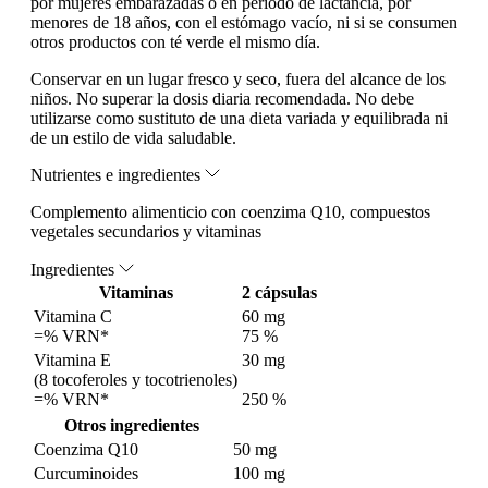
por mujeres embarazadas o en periodo de lactancia, por
menores de 18 años, con el estómago vacío, ni si se consumen
otros productos con té verde el mismo día.
Conservar en un lugar fresco y seco, fuera del alcance de los
niños. No superar la dosis diaria recomendada. No debe
utilizarse como sustituto de una dieta variada y equilibrada ni
de un estilo de vida saludable.
Nutrientes e ingredientes
Complemento alimenticio con coenzima Q10, compuestos
vegetales secundarios y vitaminas
Ingredientes
Vitaminas
2 cápsulas
Vitamina C
60 mg
=% VRN*
75 %
Vitamina E
30 mg
(8 tocoferoles y tocotrienoles)
=% VRN*
250 %
Otros ingredientes
Coenzima Q10
50 mg
Curcuminoides
100 mg