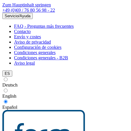
Zum Hauptinhalt springen
+49 (0)69 / 76 80 56 98 - 22
Servicio/Ayuda
FAQ - Preguntas más frecuentes
Contacto
Envío y costes
Aviso de privacidad
Configuración de cookies
Condiciones generales
Condiciones generales - B2B
Aviso legal
ES
Deutsch
English
Español