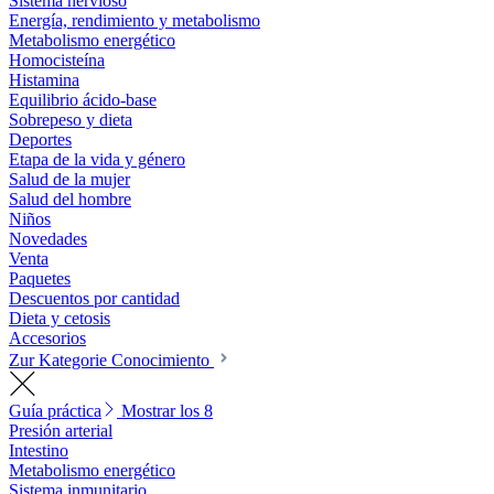
Sistema nervioso
Energía, rendimiento y metabolismo
Metabolismo energético
Homocisteína
Histamina
Equilibrio ácido-base
Sobrepeso y dieta
Deportes
Etapa de la vida y género
Salud de la mujer
Salud del hombre
Niños
Novedades
Venta
Paquetes
Descuentos por cantidad
Dieta y cetosis
Accesorios
Zur Kategorie Conocimiento
Guía práctica
Mostrar los 8
Presión arterial
Intestino
Metabolismo energético
Sistema inmunitario