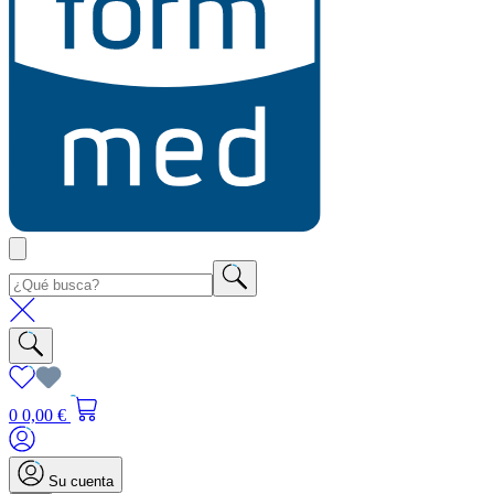
0
0,00 €
Su cuenta