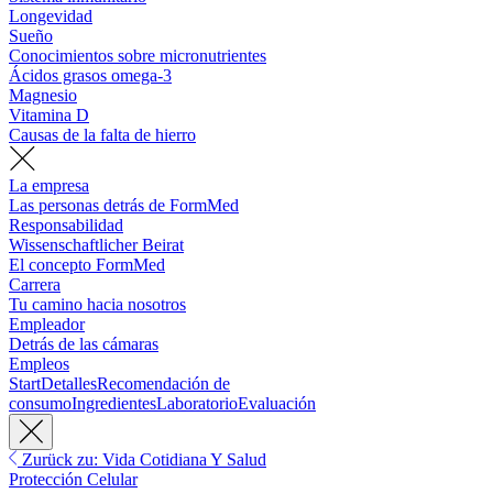
Longevidad
Sueño
Conocimientos sobre micronutrientes
Ácidos grasos omega-3
Magnesio
Vitamina D
Causas de la falta de hierro
La empresa
Las personas detrás de FormMed
Responsabilidad
Wissenschaftlicher Beirat
El concepto FormMed
Carrera
Tu camino hacia nosotros
Empleador
Detrás de las cámaras
Empleos
Start
Detalles
Recomendación de
consumo
Ingredientes
Laboratorio
Evaluación
Zurück zu: Vida Cotidiana Y Salud
Protección Celular