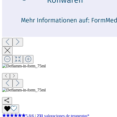
5,8
/
6
|
231
valoraciones de terapeutas*