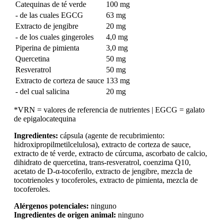
Catequinas de té verde
100 mg
- de las cuales EGCG
63 mg
Extracto de jengibre
20 mg
- de los cuales gingeroles
4,0 mg
Piperina de pimienta
3,0 mg
Quercetina
50 mg
Resveratrol
50 mg
Extracto de corteza de sauce
133 mg
- del cual salicina
20 mg
*VRN = valores de referencia de nutrientes | EGCG = galato
de epigalocatequina
Ingredientes:
cápsula (agente de recubrimiento:
hidroxipropilmetilcelulosa), extracto de corteza de sauce,
extracto de té verde, extracto de cúrcuma, ascorbato de calcio,
dihidrato de quercetina, trans-resveratrol, coenzima Q10,
acetato de D-α-tocoferilo, extracto de jengibre, mezcla de
tocotrienoles y tocoferoles, extracto de pimienta, mezcla de
tocoferoles.
Alérgenos potenciales:
ninguno
Ingredientes de origen animal:
ninguno