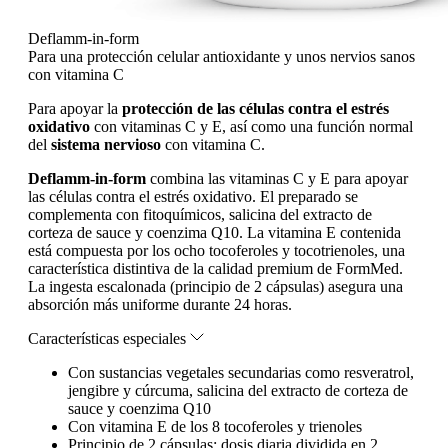
Deflamm-in-form
Para una protección celular antioxidante y unos nervios sanos
con vitamina C
Para apoyar la
protección de las células contra el estrés
oxidativo
con vitaminas C y E, así como una función normal
del
sistema nervioso
con vitamina C.
Deflamm-in-form
combina las vitaminas C y E para apoyar
las células contra el estrés oxidativo. El preparado se
complementa con fitoquímicos, salicina del extracto de
corteza de sauce y coenzima Q10. La vitamina E contenida
está compuesta por los ocho tocoferoles y tocotrienoles, una
característica distintiva de la calidad premium de FormMed.
La ingesta escalonada (principio de 2 cápsulas) asegura una
absorción más uniforme durante 24 horas.
Características especiales
Con sustancias vegetales secundarias como resveratrol,
jengibre y cúrcuma, salicina del extracto de corteza de
sauce y coenzima Q10
Con vitamina E de los 8 tocoferoles y trienoles
Principio de 2 cápsulas: dosis diaria dividida en 2