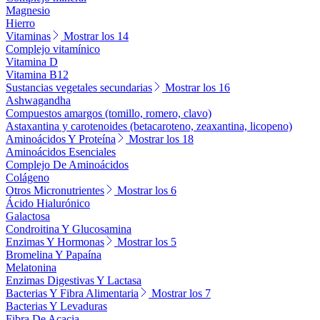
Magnesio
Hierro
Vitaminas
Mostrar los 14
Complejo vitamínico
Vitamina D
Vitamina B12
Sustancias vegetales secundarias
Mostrar los 16
Ashwagandha
Compuestos amargos (tomillo, romero, clavo)
Astaxantina y carotenoides (betacaroteno, zeaxantina, licopeno)
Aminoácidos Y Proteína
Mostrar los 18
Aminoácidos Esenciales
Complejo De Aminoácidos
Colágeno
Otros Micronutrientes
Mostrar los 6
Ácido Hialurónico
Galactosa
Condroitina Y Glucosamina
Enzimas Y Hormonas
Mostrar los 5
Bromelina Y Papaína
Melatonina
Enzimas Digestivas Y Lactasa
Bacterias Y Fibra Alimentaria
Mostrar los 7
Bacterias Y Levaduras
Fibra De Acacia