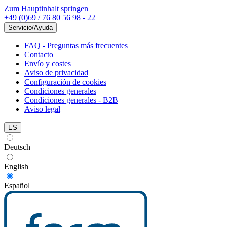
Zum Hauptinhalt springen
+49 (0)69 / 76 80 56 98 - 22
Servicio/Ayuda
FAQ - Preguntas más frecuentes
Contacto
Envío y costes
Aviso de privacidad
Configuración de cookies
Condiciones generales
Condiciones generales - B2B
Aviso legal
ES
Deutsch
English
Español