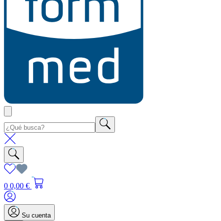
0
0,00 €
Su cuenta