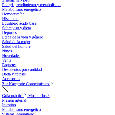
Sistema nervioso
Energía, rendimiento y metabolismo
Metabolismo energético
Homocisteína
Histamina
Equilibrio ácido-base
Sobrepeso y dieta
Deportes
Etapa de la vida y género
Salud de la mujer
Salud del hombre
Niños
Novedades
Venta
Paquetes
Descuentos por cantidad
Dieta y cetosis
Accesorios
Zur Kategorie Conocimiento
Guía práctica
Mostrar los 8
Presión arterial
Intestino
Metabolismo energético
Sistema inmunitario