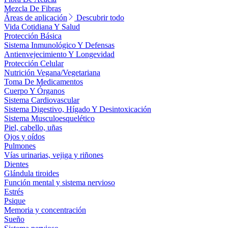
Mezcla De Fibras
Áreas de aplicación
Descubrir todo
Vida Cotidiana Y Salud
Protección Básica
Sistema Inmunológico Y Defensas
Antienvejecimiento Y Longevidad
Protección Celular
Nutrición Vegana/Vegetariana
Toma De Medicamentos
Cuerpo Y Órganos
Sistema Cardiovascular
Sistema Digestivo, Hígado Y Desintoxicación
Sistema Musculoesquelético
Piel, cabello, uñas
Ojos y oídos
Pulmones
Vías urinarias, vejiga y riñones
Dientes
Glándula tiroides
Función mental y sistema nervioso
Estrés
Psique
Memoria y concentración
Sueño