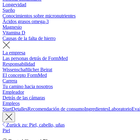
Longevidad
Sueño
Conocimientos sobre micronutrientes
Ácidos grasos omega-3
Magnesio
Vitamina D
Causas de la falta de hierro
La empresa
Las personas detrás de FormMed
Responsabilidad
Wissenschaftlicher Beirat
El concepto FormMed
Carrera
Tu camino hacia nosotros
Empleador
Detrás de las cámaras
Empleos
Start
Detalles
Recomendación de consumo
Ingredientes
Laboratorio
Eva
Zurück zu: Piel, cabello, uñas
Piel