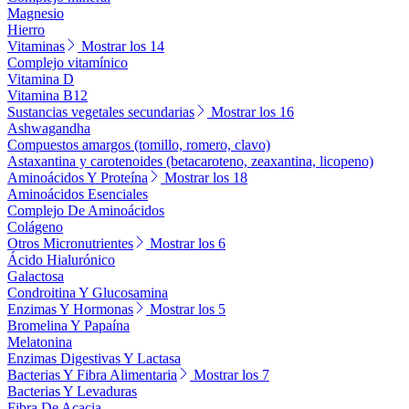
Magnesio
Hierro
Vitaminas
Mostrar los 14
Complejo vitamínico
Vitamina D
Vitamina B12
Sustancias vegetales secundarias
Mostrar los 16
Ashwagandha
Compuestos amargos (tomillo, romero, clavo)
Astaxantina y carotenoides (betacaroteno, zeaxantina, licopeno)
Aminoácidos Y Proteína
Mostrar los 18
Aminoácidos Esenciales
Complejo De Aminoácidos
Colágeno
Otros Micronutrientes
Mostrar los 6
Ácido Hialurónico
Galactosa
Condroitina Y Glucosamina
Enzimas Y Hormonas
Mostrar los 5
Bromelina Y Papaína
Melatonina
Enzimas Digestivas Y Lactasa
Bacterias Y Fibra Alimentaria
Mostrar los 7
Bacterias Y Levaduras
Fibra De Acacia