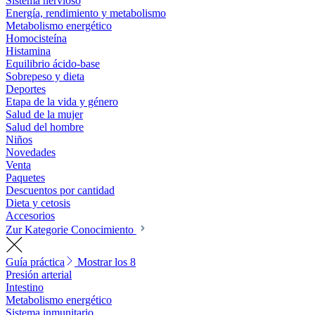
Sistema nervioso
Energía, rendimiento y metabolismo
Metabolismo energético
Homocisteína
Histamina
Equilibrio ácido-base
Sobrepeso y dieta
Deportes
Etapa de la vida y género
Salud de la mujer
Salud del hombre
Niños
Novedades
Venta
Paquetes
Descuentos por cantidad
Dieta y cetosis
Accesorios
Zur Kategorie Conocimiento
Guía práctica
Mostrar los 8
Presión arterial
Intestino
Metabolismo energético
Sistema inmunitario