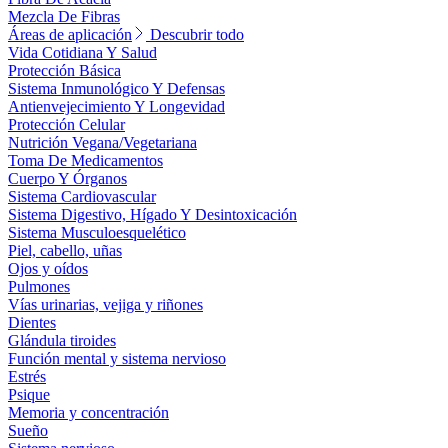
Mezcla De Fibras
Áreas de aplicación
Descubrir todo
Vida Cotidiana Y Salud
Protección Básica
Sistema Inmunológico Y Defensas
Antienvejecimiento Y Longevidad
Protección Celular
Nutrición Vegana/Vegetariana
Toma De Medicamentos
Cuerpo Y Órganos
Sistema Cardiovascular
Sistema Digestivo, Hígado Y Desintoxicación
Sistema Musculoesquelético
Piel, cabello, uñas
Ojos y oídos
Pulmones
Vías urinarias, vejiga y riñones
Dientes
Glándula tiroides
Función mental y sistema nervioso
Estrés
Psique
Memoria y concentración
Sueño