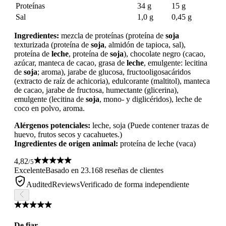
Proteínas
34 g
15 g
Sal
1,0 g
0,45 g
Ingredientes:
mezcla de proteínas (proteína de
soja
texturizada (proteína de
soja
, almidón de tapioca, sal),
proteína de
leche
, proteína de
soja
), chocolate negro (cacao,
azúcar, manteca de cacao, grasa de
leche
, emulgente: lecitina
de
soja
; aroma), jarabe de glucosa, fructooligosacáridos
(extracto de raíz de achicoria), edulcorante (maltitol), manteca
de cacao, jarabe de fructosa, humectante (glicerina),
emulgente (lecitina de
soja
, mono- y diglicéridos), leche de
coco en polvo, aroma.
Alérgenos potenciales:
leche, soja (Puede contener trazas de
huevo, frutos secos y cacahuetes.)
Ingredientes de origen animal:
proteína de leche (vaca)
4,82
/5
Excelente
Basado en 23.168 reseñas de clientes
AuditedReviews
Verificado de forma independiente
De fiar