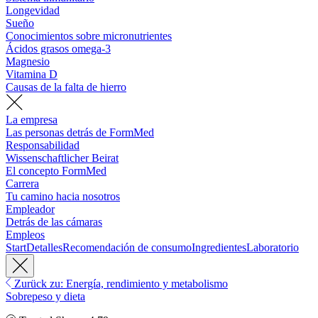
Longevidad
Sueño
Conocimientos sobre micronutrientes
Ácidos grasos omega-3
Magnesio
Vitamina D
Causas de la falta de hierro
La empresa
Las personas detrás de FormMed
Responsabilidad
Wissenschaftlicher Beirat
El concepto FormMed
Carrera
Tu camino hacia nosotros
Empleador
Detrás de las cámaras
Empleos
Start
Detalles
Recomendación de consumo
Ingredientes
Laboratorio
Zurück zu: Energía, rendimiento y metabolismo
Sobrepeso y dieta