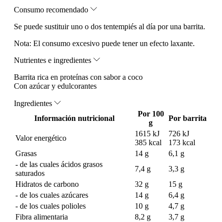
Consumo recomendado
Se puede sustituir uno o dos tentempiés al día por una barrita.
Nota:
El consumo excesivo puede tener un efecto laxante.
Nutrientes e ingredientes
Barrita rica en proteínas con sabor a coco
Con azúcar y edulcorantes
Ingredientes
Por 100
Información nutricional
Por barrita
g
1615 kJ
726 kJ
Valor energético
385 kcal
173 kcal
Grasas
14 g
6,1 g
- de las cuales ácidos grasos
7,4 g
3,3 g
saturados
Hidratos de carbono
32 g
15 g
- de los cuales azúcares
14 g
6,4 g
- de los cuales polioles
10 g
4,7 g
Fibra alimentaria
8,2 g
3,7 g