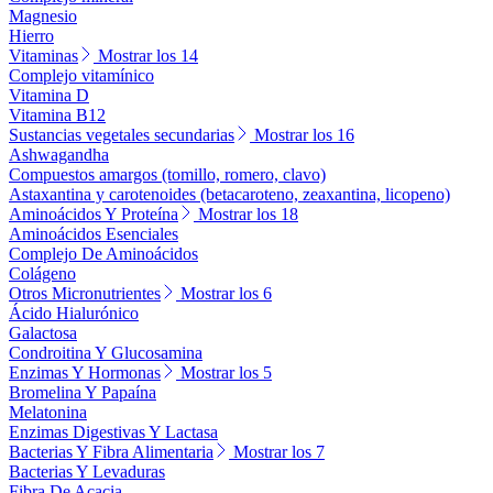
Magnesio
Hierro
Vitaminas
Mostrar los 14
Complejo vitamínico
Vitamina D
Vitamina B12
Sustancias vegetales secundarias
Mostrar los 16
Ashwagandha
Compuestos amargos (tomillo, romero, clavo)
Astaxantina y carotenoides (betacaroteno, zeaxantina, licopeno)
Aminoácidos Y Proteína
Mostrar los 18
Aminoácidos Esenciales
Complejo De Aminoácidos
Colágeno
Otros Micronutrientes
Mostrar los 6
Ácido Hialurónico
Galactosa
Condroitina Y Glucosamina
Enzimas Y Hormonas
Mostrar los 5
Bromelina Y Papaína
Melatonina
Enzimas Digestivas Y Lactasa
Bacterias Y Fibra Alimentaria
Mostrar los 7
Bacterias Y Levaduras
Fibra De Acacia