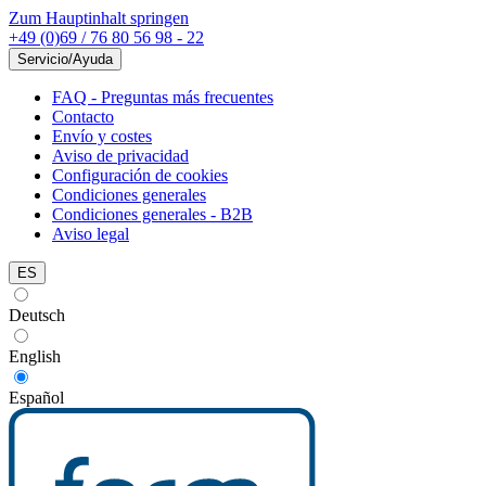
Zum Hauptinhalt springen
+49 (0)69 / 76 80 56 98 - 22
Servicio/Ayuda
FAQ - Preguntas más frecuentes
Contacto
Envío y costes
Aviso de privacidad
Configuración de cookies
Condiciones generales
Condiciones generales - B2B
Aviso legal
ES
Deutsch
English
Español