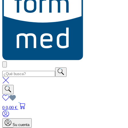
0
0,00 €
Su cuenta