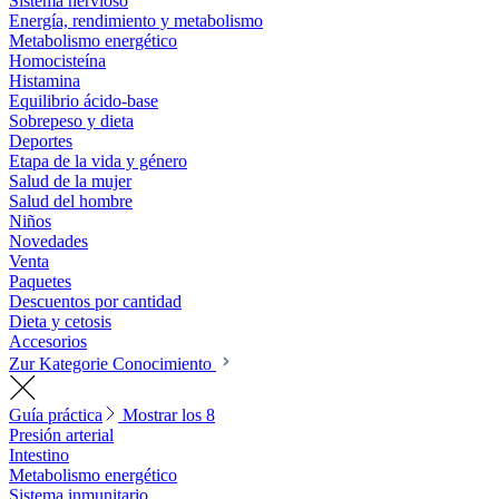
Sistema nervioso
Energía, rendimiento y metabolismo
Metabolismo energético
Homocisteína
Histamina
Equilibrio ácido-base
Sobrepeso y dieta
Deportes
Etapa de la vida y género
Salud de la mujer
Salud del hombre
Niños
Novedades
Venta
Paquetes
Descuentos por cantidad
Dieta y cetosis
Accesorios
Zur Kategorie Conocimiento
Guía práctica
Mostrar los 8
Presión arterial
Intestino
Metabolismo energético
Sistema inmunitario