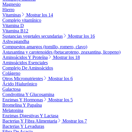
Magnesio
Hierro
Vitaminas
Mostrar los 14
Complejo vitamínico
Vitamina D
Vitamina B12
Sustancias vegetales secundarias
Mostrar los 16
Ashwagandha
Compuestos amargos (tomillo, romero, clavo)
Astaxantina y carotenoides (betacaroteno, zeaxantina, licopeno)
Aminoácidos Y Proteína
Mostrar los 18
Aminoácidos Esenciales
Complejo De Aminoácidos
Colágeno
Otros Micronutrientes
Mostrar los 6
Ácido Hialurónico
Galactosa
Condroitina Y Glucosamina
Enzimas Y Hormonas
Mostrar los 5
Bromelina Y Papaína
Melatonina
Enzimas Digestivas Y Lactasa
Bacterias Y Fibra Alimentaria
Mostrar los 7
Bacterias Y Levaduras
Fibra De Acacia