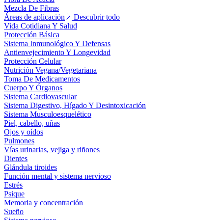
Mezcla De Fibras
Áreas de aplicación
Descubrir todo
Vida Cotidiana Y Salud
Protección Básica
Sistema Inmunológico Y Defensas
Antienvejecimiento Y Longevidad
Protección Celular
Nutrición Vegana/Vegetariana
Toma De Medicamentos
Cuerpo Y Órganos
Sistema Cardiovascular
Sistema Digestivo, Hígado Y Desintoxicación
Sistema Musculoesquelético
Piel, cabello, uñas
Ojos y oídos
Pulmones
Vías urinarias, vejiga y riñones
Dientes
Glándula tiroides
Función mental y sistema nervioso
Estrés
Psique
Memoria y concentración
Sueño