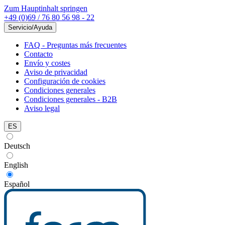
Zum Hauptinhalt springen
+49 (0)69 / 76 80 56 98 - 22
Servicio/Ayuda
FAQ - Preguntas más frecuentes
Contacto
Envío y costes
Aviso de privacidad
Configuración de cookies
Condiciones generales
Condiciones generales - B2B
Aviso legal
ES
Deutsch
English
Español