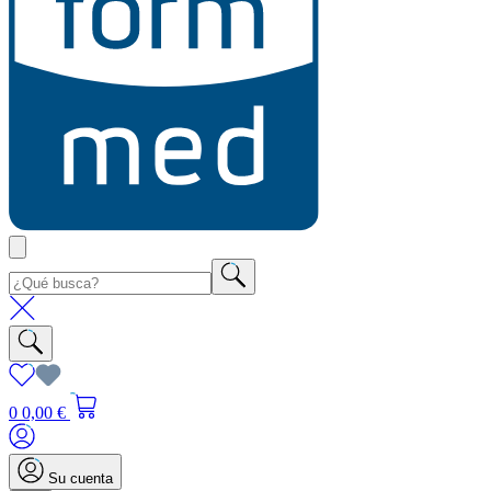
0
0,00 €
Su cuenta