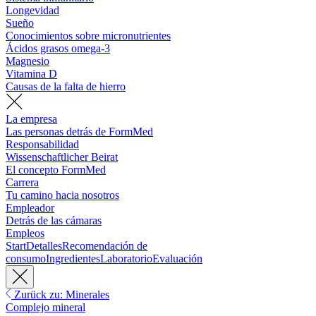
Longevidad
Sueño
Conocimientos sobre micronutrientes
Ácidos grasos omega-3
Magnesio
Vitamina D
Causas de la falta de hierro
La empresa
Las personas detrás de FormMed
Responsabilidad
Wissenschaftlicher Beirat
El concepto FormMed
Carrera
Tu camino hacia nosotros
Empleador
Detrás de las cámaras
Empleos
Start
Detalles
Recomendación de
consumo
Ingredientes
Laboratorio
Evaluación
Zurück zu: Minerales
Complejo mineral