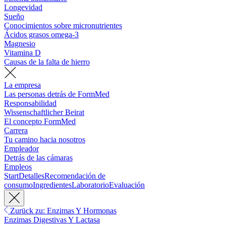
Longevidad
Sueño
Conocimientos sobre micronutrientes
Ácidos grasos omega-3
Magnesio
Vitamina D
Causas de la falta de hierro
La empresa
Las personas detrás de FormMed
Responsabilidad
Wissenschaftlicher Beirat
El concepto FormMed
Carrera
Tu camino hacia nosotros
Empleador
Detrás de las cámaras
Empleos
Start
Detalles
Recomendación de
consumo
Ingredientes
Laboratorio
Evaluación
Zurück zu: Enzimas Y Hormonas
Enzimas Digestivas Y Lactasa