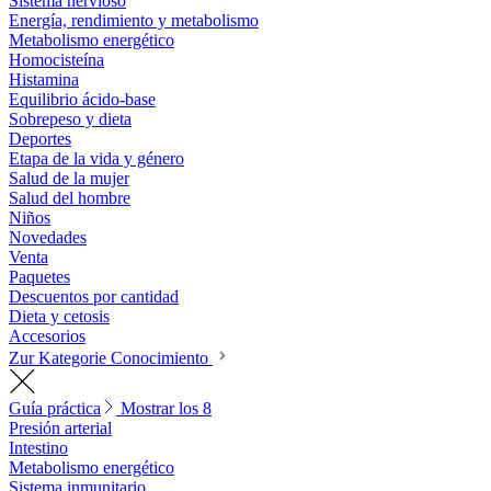
Sistema nervioso
Energía, rendimiento y metabolismo
Metabolismo energético
Homocisteína
Histamina
Equilibrio ácido-base
Sobrepeso y dieta
Deportes
Etapa de la vida y género
Salud de la mujer
Salud del hombre
Niños
Novedades
Venta
Paquetes
Descuentos por cantidad
Dieta y cetosis
Accesorios
Zur Kategorie Conocimiento
Guía práctica
Mostrar los 8
Presión arterial
Intestino
Metabolismo energético
Sistema inmunitario