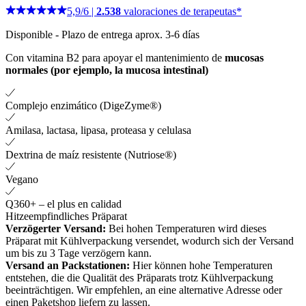
5,9
/
6
|
2.538
valoraciones de terapeutas*
Disponible
-
Plazo de entrega aprox. 3-6 días
Con vitamina B2 para apoyar el mantenimiento de
mucosas
normales (por ejemplo, la mucosa intestinal)
Complejo enzimático (DigeZyme®)
Amilasa, lactasa, lipasa, proteasa y celulasa
Dextrina de maíz resistente (Nutriose®)
Vegano
Q360+ – el plus en calidad
Hitzeempfindliches Präparat
Verzögerter Versand:
Bei hohen Temperaturen wird dieses
Präparat mit Kühlverpackung versendet, wodurch sich der Versand
um bis zu 3 Tage verzögern kann.
Versand an Packstationen:
Hier können hohe Temperaturen
entstehen, die die Qualität des Präparats trotz Kühlverpackung
beeinträchtigen. Wir empfehlen, an eine alternative Adresse oder
einen Paketshop liefern zu lassen.