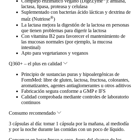
Complejo enzimático vegano (DigeZyme
): amilasa,
lactasa, lipasa, proteasa y celulasa
Suplementado con bacterias ácido lácticas y dextrina de
®
maíz (Nutriose
)
La lactasa mejora la digestión de la lactosa en personas
que tienen problemas para digerir la lactosa
Con vitamina B2 para favorecer el mantenimiento de
las mucosas normales (por ejemplo, la mucosa
intestinal)
Apto para vegetarianos y veganos
Q360+ – el plus en calidad
Principio de sustancias puras y hipoalergénicas de
FormMed: libre de gluten, lactosa, fructosa, colorantes,
aromatizantes, agentes antiaglomerantes u otros aditivos
Fabricación segura conforme a GMP e IFS
Calidad comprobada mediante controles de laboratorio
continuos
Consumo recomendado
3 cápsulas al día: tomar 1 cápsula por la mañana, al mediodía
y por la noche durante las comidas con un poco de líquido.
Conservar en lugar fresco y seco, fuera del alcance de los