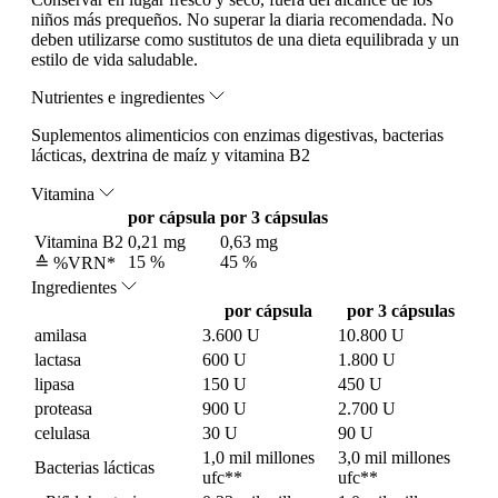
niños más prequeños. No superar la diaria recomendada. No
deben utilizarse como sustitutos de una dieta equilibrada y un
estilo de vida saludable.
Nutrientes e ingredientes
Suplementos alimenticios con enzimas digestivas, bacterias
lácticas, dextrina de maíz y vitamina B2
Vitamina
por cápsula
por 3 cápsulas
Vitamina B2
0,21 mg
0,63 mg
15 %
45 %
≙ %VRN*
Ingredientes
por cápsula
por 3 cápsulas
amilasa
3.600 U
10.800 U
lactasa
600 U
1.800 U
lipasa
150 U
450 U
proteasa
900 U
2.700 U
celulasa
30 U
90 U
1,0 mil millones
3,0 mil millones
Bacterias lácticas
ufc**
ufc**