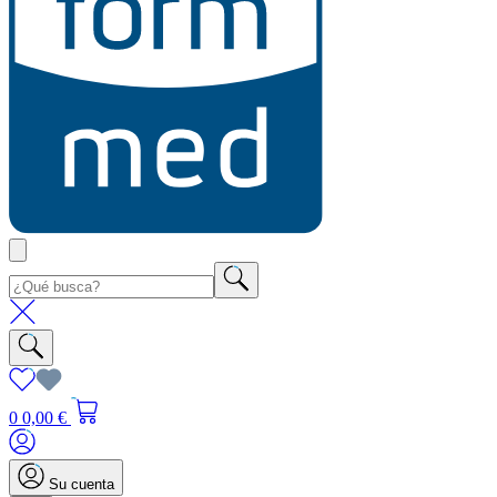
0
0,00 €
Su cuenta