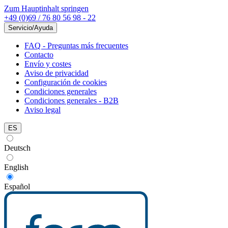
Zum Hauptinhalt springen
+49 (0)69 / 76 80 56 98 - 22
Servicio/Ayuda
FAQ - Preguntas más frecuentes
Contacto
Envío y costes
Aviso de privacidad
Configuración de cookies
Condiciones generales
Condiciones generales - B2B
Aviso legal
ES
Deutsch
English
Español