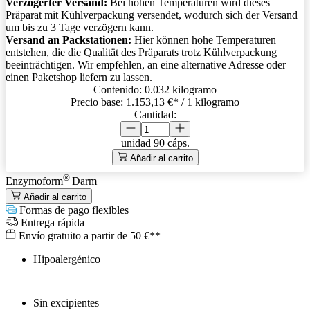
Verzögerter Versand:
Bei hohen Temperaturen wird dieses
Präparat mit Kühlverpackung versendet, wodurch sich der Versand
um bis zu 3 Tage verzögern kann.
Versand an Packstationen:
Hier können hohe Temperaturen
entstehen, die die Qualität des Präparats trotz Kühlverpackung
beeinträchtigen. Wir empfehlen, an eine alternative Adresse oder
einen Paketshop liefern zu lassen.
Contenido:
0.032 kilogramo
Precio base:
1.153,13 €
* / 1 kilogramo
Cantidad:
unidad
90 cáps.
Añadir al carrito
®
Enzymoform
Darm
Añadir al carrito
Formas de pago flexibles
Entrega rápida
Envío gratuito a partir de 50 €**
Hipoalergénico
Sin excipientes