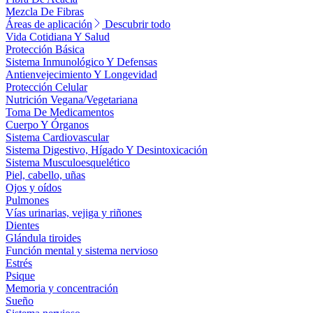
Mezcla De Fibras
Áreas de aplicación
Descubrir todo
Vida Cotidiana Y Salud
Protección Básica
Sistema Inmunológico Y Defensas
Antienvejecimiento Y Longevidad
Protección Celular
Nutrición Vegana/Vegetariana
Toma De Medicamentos
Cuerpo Y Órganos
Sistema Cardiovascular
Sistema Digestivo, Hígado Y Desintoxicación
Sistema Musculoesquelético
Piel, cabello, uñas
Ojos y oídos
Pulmones
Vías urinarias, vejiga y riñones
Dientes
Glándula tiroides
Función mental y sistema nervioso
Estrés
Psique
Memoria y concentración
Sueño