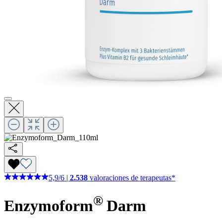
5,9
/
6
|
2.538
valoraciones de terapeutas*
®
Enzymoform
Darm