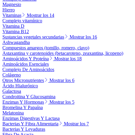
Magnesio
Hierro
Vitaminas
Mostrar los 14
Complejo vitamínico
Vitamina D
Vitamina B12
Sustancias vegetales secundarias
Mostrar los 16
Ashwagandha
Compuestos amargos (tomillo, romero, clavo)
Astaxantina y carotenoides (betacaroteno, zeaxantina, licopeno)
Aminoácidos Y Proteína
Mostrar los 18
Aminoácidos Esenciales
Complejo De Aminoácidos
Colágeno
Otros Micronutrientes
Mostrar los 6
Ácido Hialurónico
Galactosa
Condroitina Y Glucosamina
Enzimas Y Hormonas
Mostrar los 5
Bromelina Y Papaína
Melatonina
Enzimas Digestivas Y Lactasa
Bacterias Y Fibra Alimentaria
Mostrar los 7
Bacterias Y Levaduras
Fibra De Acacia