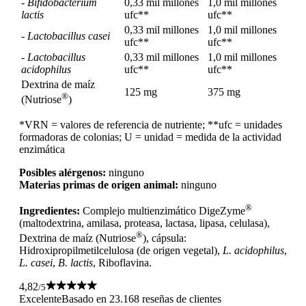
-
Bifidobacterium
0,33 mil millones
1,0 mil millones
lactis
ufc**
ufc**
0,33 mil millones
1,0 mil millones
-
Lactobacillus casei
ufc**
ufc**
-
Lactobacillus
0,33 mil millones
1,0 mil millones
acidophilus
ufc**
ufc**
Dextrina de maíz
125 mg
375 mg
®
(Nutriose
)
*VRN = valores de referencia de nutriente; **ufc = unidades
formadoras de colonias; U = unidad = medida de la actividad
enzimática
Posibles alérgenos:
ninguno
Materias primas de origen animal:
ninguno
®
Ingredientes:
Complejo multienzimático DigeZyme
(maltodextrina, amilasa, proteasa, lactasa, lipasa, celulasa),
®
Dextrina de maíz (Nutriose
), cápsula:
Hidroxipropilmetilcelulosa (de origen vegetal),
L. acidophilus
,
L. casei
,
B. lactis
, Riboflavina.
4,82
/5
Excelente
Basado en 23.168 reseñas de clientes