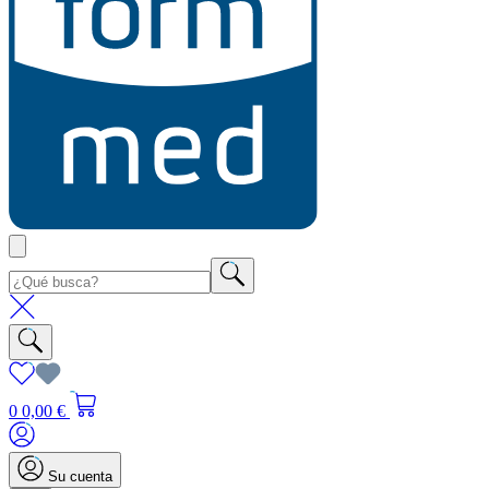
0
0,00 €
Su cuenta