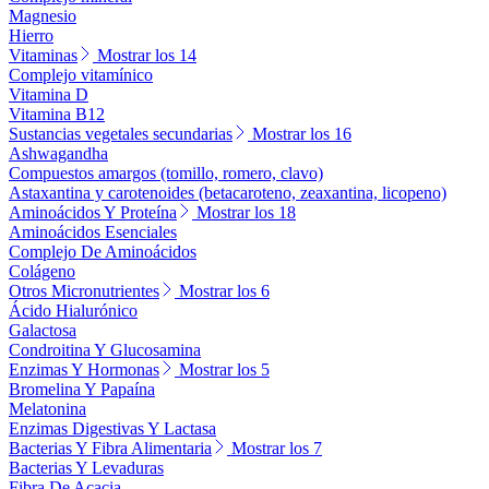
Magnesio
Hierro
Vitaminas
Mostrar los 14
Complejo vitamínico
Vitamina D
Vitamina B12
Sustancias vegetales secundarias
Mostrar los 16
Ashwagandha
Compuestos amargos (tomillo, romero, clavo)
Astaxantina y carotenoides (betacaroteno, zeaxantina, licopeno)
Aminoácidos Y Proteína
Mostrar los 18
Aminoácidos Esenciales
Complejo De Aminoácidos
Colágeno
Otros Micronutrientes
Mostrar los 6
Ácido Hialurónico
Galactosa
Condroitina Y Glucosamina
Enzimas Y Hormonas
Mostrar los 5
Bromelina Y Papaína
Melatonina
Enzimas Digestivas Y Lactasa
Bacterias Y Fibra Alimentaria
Mostrar los 7
Bacterias Y Levaduras
Fibra De Acacia