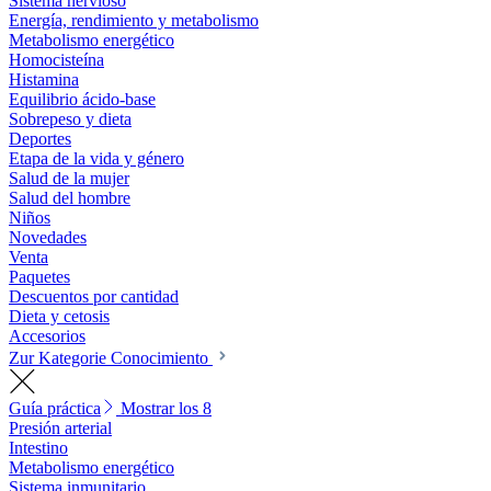
Sistema nervioso
Energía, rendimiento y metabolismo
Metabolismo energético
Homocisteína
Histamina
Equilibrio ácido-base
Sobrepeso y dieta
Deportes
Etapa de la vida y género
Salud de la mujer
Salud del hombre
Niños
Novedades
Venta
Paquetes
Descuentos por cantidad
Dieta y cetosis
Accesorios
Zur Kategorie Conocimiento
Guía práctica
Mostrar los 8
Presión arterial
Intestino
Metabolismo energético
Sistema inmunitario