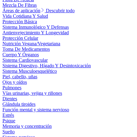
Mezcla De Fibras
Áreas de aplicación
Descubrir todo
Vida Cotidiana Y Salud
Protección Básica
Sistema Inmunológico Y Defensas
Antienvejecimiento Y Longevidad
Protección Celular
Nutrición Vegana/Vegetariana
Toma De Medicamentos
Cuerpo Y Órganos
Sistema Cardiovascular
Sistema Digestivo, Hígado Y Desintoxicación
Sistema Musculoesquelético
Piel, cabello, uñas
Ojos y oídos
Pulmones
Vías urinarias, vejiga y riñones
Dientes
Glándula tiroides
Función mental y sistema nervioso
Estrés
Psique
Memoria y concentración
Sueño