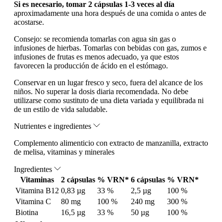
Si es necesario, tomar 2 cápsulas 1-3 veces al día
aproximadamente una hora después de una comida o antes de
acostarse.
Consejo: se recomienda tomarlas con agua sin gas o
infusiones de hierbas. Tomarlas con bebidas con gas, zumos e
infusiones de frutas es menos adecuado, ya que estos
favorecen la producción de ácido en el estómago.
Conservar en un lugar fresco y seco, fuera del alcance de los
niños. No superar la dosis diaria recomendada. No debe
utilizarse como sustituto de una dieta variada y equilibrada ni
de un estilo de vida saludable.
Nutrientes e ingredientes
Complemento alimenticio con extracto de manzanilla, extracto
de melisa, vitaminas y minerales
Ingredientes
Vitaminas
2 cápsulas
% VRN*
6 cápsulas
% VRN*
Vitamina B12
0,83 µg
33 %
2,5 µg
100 %
Vitamina C
80 mg
100 %
240 mg
300 %
Biotina
16,5 µg
33 %
50 µg
100 %