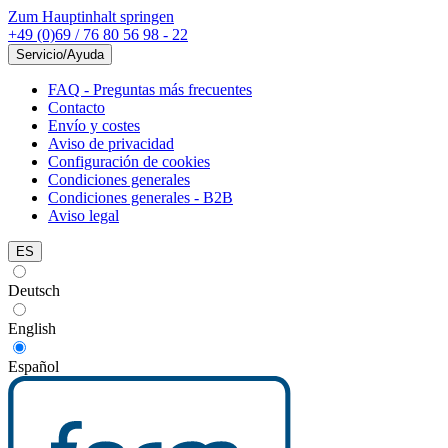
Zum Hauptinhalt springen
+49 (0)69 / 76 80 56 98 - 22
Servicio/Ayuda
FAQ - Preguntas más frecuentes
Contacto
Envío y costes
Aviso de privacidad
Configuración de cookies
Condiciones generales
Condiciones generales - B2B
Aviso legal
ES
Deutsch
English
Español