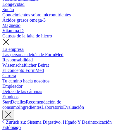
Longevidad
Sueño
Conocimientos sobre micronutrientes
Ácidos grasos omega-3
Magnesio
Vitamina D
Causas de la falta de hierro
La empresa
Las personas detrás de FormMed
Responsabilidad
Wissenschaftlicher Beirat
El concepto FormMed
Carrera
Tu camino hacia nosotros
Empleador
Detrás de las cámaras
Empleos
Start
Detalles
Recomendación de
consumo
Ingredientes
Laboratorio
Evaluación
Zurück zu: Sistema Digestivo, Hígado Y Desintoxicación
Estómago