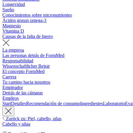
Longevidad
Sueño
Conocimientos sobre micronutrientes
Ácidos grasos omega-3
Magnesio
Vitamina D
Causas de la falta de hierro
La empresa
Las personas detrás de FormMed
Responsabilidad
Wissenschaftlicher Beirat
El concepto FormMed
Carrera
Tu camino hacia nosotros
Empleador
Detrás de las cámaras
Empleos
Start
Detalles
Recomendación de consumo
Ingredientes
Laboratorio
Eva
Zurück zu: Piel, cabello, uñas
Cabello y uñas