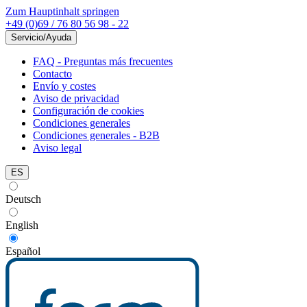
Zum Hauptinhalt springen
+49 (0)69 / 76 80 56 98 - 22
Servicio/Ayuda
FAQ - Preguntas más frecuentes
Contacto
Envío y costes
Aviso de privacidad
Configuración de cookies
Condiciones generales
Condiciones generales - B2B
Aviso legal
ES
Deutsch
English
Español