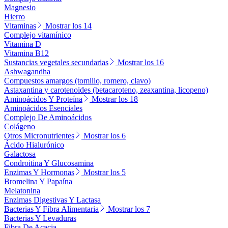
Magnesio
Hierro
Vitaminas
Mostrar los 14
Complejo vitamínico
Vitamina D
Vitamina B12
Sustancias vegetales secundarias
Mostrar los 16
Ashwagandha
Compuestos amargos (tomillo, romero, clavo)
Astaxantina y carotenoides (betacaroteno, zeaxantina, licopeno)
Aminoácidos Y Proteína
Mostrar los 18
Aminoácidos Esenciales
Complejo De Aminoácidos
Colágeno
Otros Micronutrientes
Mostrar los 6
Ácido Hialurónico
Galactosa
Condroitina Y Glucosamina
Enzimas Y Hormonas
Mostrar los 5
Bromelina Y Papaína
Melatonina
Enzimas Digestivas Y Lactasa
Bacterias Y Fibra Alimentaria
Mostrar los 7
Bacterias Y Levaduras
Fibra De Acacia