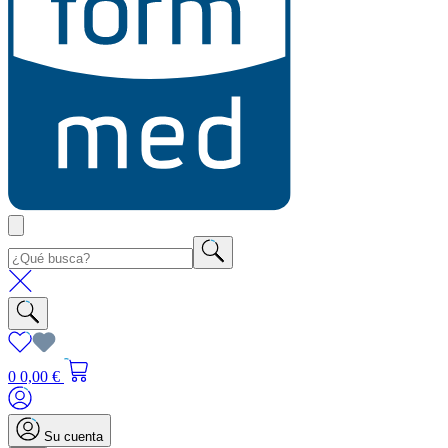
0
0,00 €
Su cuenta