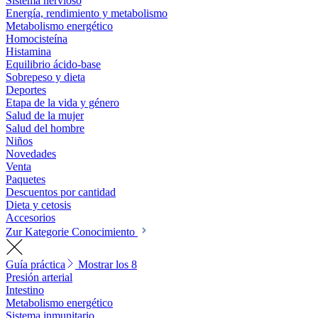
Sistema nervioso
Energía, rendimiento y metabolismo
Metabolismo energético
Homocisteína
Histamina
Equilibrio ácido-base
Sobrepeso y dieta
Deportes
Etapa de la vida y género
Salud de la mujer
Salud del hombre
Niños
Novedades
Venta
Paquetes
Descuentos por cantidad
Dieta y cetosis
Accesorios
Zur Kategorie Conocimiento
Guía práctica
Mostrar los 8
Presión arterial
Intestino
Metabolismo energético
Sistema inmunitario