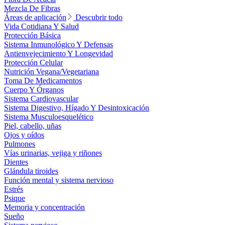
Mezcla De Fibras
Áreas de aplicación
Descubrir todo
Vida Cotidiana Y Salud
Protección Básica
Sistema Inmunológico Y Defensas
Antienvejecimiento Y Longevidad
Protección Celular
Nutrición Vegana/Vegetariana
Toma De Medicamentos
Cuerpo Y Órganos
Sistema Cardiovascular
Sistema Digestivo, Hígado Y Desintoxicación
Sistema Musculoesquelético
Piel, cabello, uñas
Ojos y oídos
Pulmones
Vías urinarias, vejiga y riñones
Dientes
Glándula tiroides
Función mental y sistema nervioso
Estrés
Psique
Memoria y concentración
Sueño