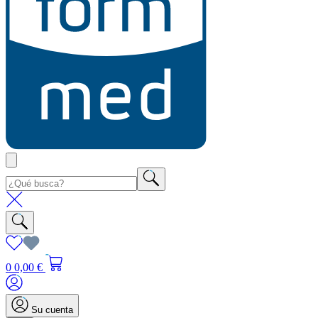
0
0,00 €
Su cuenta