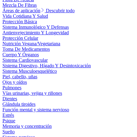
Mezcla De Fibras
Áreas de aplicación
Descubrir todo
Vida Cotidiana Y Salud
Protección Básica
Sistema Inmunológico Y Defensas
Antienvejecimiento Y Longevidad
Protección Celular
Nutrición Vegana/Vegetariana
Toma De Medicamentos
Cuerpo Y Órganos
Sistema Cardiovascular
Sistema Digestivo, Hígado Y Desintoxicación
Sistema Musculoesquelético
Piel, cabello, uñas
Ojos y oídos
Pulmones
Vías urinarias, vejiga y riñones
Dientes
Glándula tiroides
Función mental y sistema nervioso
Estrés
Psique
Memoria y concentración
Sueño