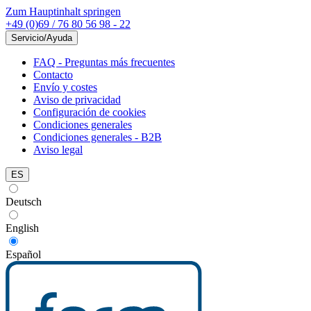
Zum Hauptinhalt springen
+49 (0)69 / 76 80 56 98 - 22
Servicio/Ayuda
FAQ - Preguntas más frecuentes
Contacto
Envío y costes
Aviso de privacidad
Configuración de cookies
Condiciones generales
Condiciones generales - B2B
Aviso legal
ES
Deutsch
English
Español