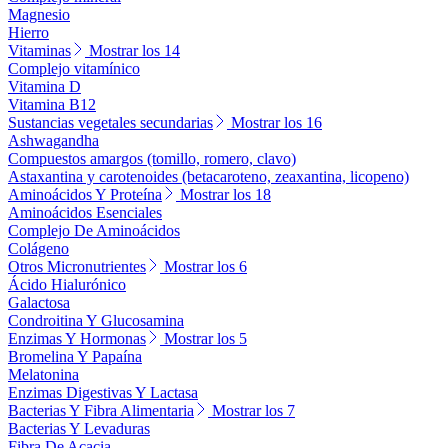
Magnesio
Hierro
Vitaminas
Mostrar los 14
Complejo vitamínico
Vitamina D
Vitamina B12
Sustancias vegetales secundarias
Mostrar los 16
Ashwagandha
Compuestos amargos (tomillo, romero, clavo)
Astaxantina y carotenoides (betacaroteno, zeaxantina, licopeno)
Aminoácidos Y Proteína
Mostrar los 18
Aminoácidos Esenciales
Complejo De Aminoácidos
Colágeno
Otros Micronutrientes
Mostrar los 6
Ácido Hialurónico
Galactosa
Condroitina Y Glucosamina
Enzimas Y Hormonas
Mostrar los 5
Bromelina Y Papaína
Melatonina
Enzimas Digestivas Y Lactasa
Bacterias Y Fibra Alimentaria
Mostrar los 7
Bacterias Y Levaduras
Fibra De Acacia