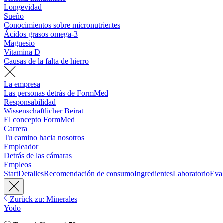
Longevidad
Sueño
Conocimientos sobre micronutrientes
Ácidos grasos omega-3
Magnesio
Vitamina D
Causas de la falta de hierro
La empresa
Las personas detrás de FormMed
Responsabilidad
Wissenschaftlicher Beirat
El concepto FormMed
Carrera
Tu camino hacia nosotros
Empleador
Detrás de las cámaras
Empleos
Start
Detalles
Recomendación de consumo
Ingredientes
Laboratorio
Eva
Zurück zu: Minerales
Yodo