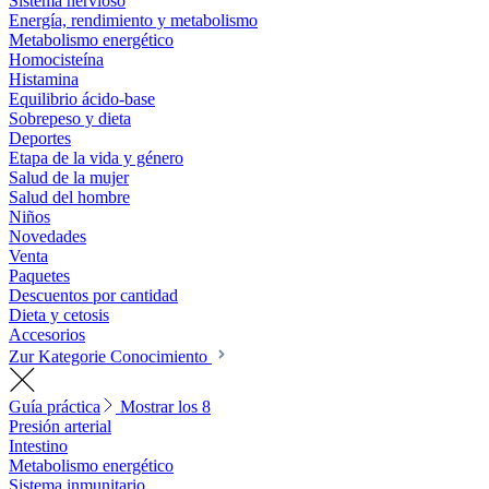
Sistema nervioso
Energía, rendimiento y metabolismo
Metabolismo energético
Homocisteína
Histamina
Equilibrio ácido-base
Sobrepeso y dieta
Deportes
Etapa de la vida y género
Salud de la mujer
Salud del hombre
Niños
Novedades
Venta
Paquetes
Descuentos por cantidad
Dieta y cetosis
Accesorios
Zur Kategorie Conocimiento
Guía práctica
Mostrar los 8
Presión arterial
Intestino
Metabolismo energético
Sistema inmunitario