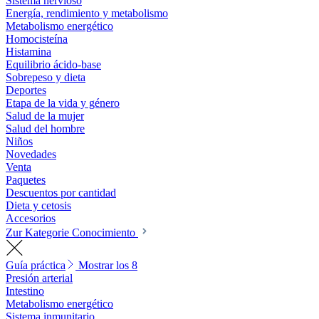
Sistema nervioso
Energía, rendimiento y metabolismo
Metabolismo energético
Homocisteína
Histamina
Equilibrio ácido-base
Sobrepeso y dieta
Deportes
Etapa de la vida y género
Salud de la mujer
Salud del hombre
Niños
Novedades
Venta
Paquetes
Descuentos por cantidad
Dieta y cetosis
Accesorios
Zur Kategorie Conocimiento
Guía práctica
Mostrar los 8
Presión arterial
Intestino
Metabolismo energético
Sistema inmunitario