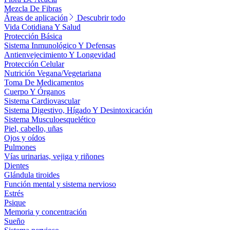
Mezcla De Fibras
Áreas de aplicación
Descubrir todo
Vida Cotidiana Y Salud
Protección Básica
Sistema Inmunológico Y Defensas
Antienvejecimiento Y Longevidad
Protección Celular
Nutrición Vegana/Vegetariana
Toma De Medicamentos
Cuerpo Y Órganos
Sistema Cardiovascular
Sistema Digestivo, Hígado Y Desintoxicación
Sistema Musculoesquelético
Piel, cabello, uñas
Ojos y oídos
Pulmones
Vías urinarias, vejiga y riñones
Dientes
Glándula tiroides
Función mental y sistema nervioso
Estrés
Psique
Memoria y concentración
Sueño