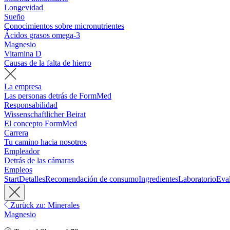
Longevidad
Sueño
Conocimientos sobre micronutrientes
Ácidos grasos omega-3
Magnesio
Vitamina D
Causas de la falta de hierro
La empresa
Las personas detrás de FormMed
Responsabilidad
Wissenschaftlicher Beirat
El concepto FormMed
Carrera
Tu camino hacia nosotros
Empleador
Detrás de las cámaras
Empleos
Start
Detalles
Recomendación de consumo
Ingredientes
Laboratorio
Eva
Zurück zu: Minerales
Magnesio