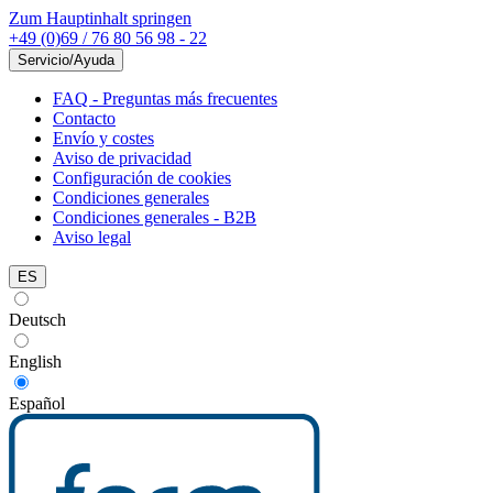
Zum Hauptinhalt springen
+49 (0)69 / 76 80 56 98 - 22
Servicio/Ayuda
FAQ - Preguntas más frecuentes
Contacto
Envío y costes
Aviso de privacidad
Configuración de cookies
Condiciones generales
Condiciones generales - B2B
Aviso legal
ES
Deutsch
English
Español