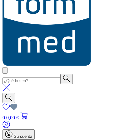
0
0,00 €
Su cuenta