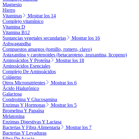
Magnesio
Hierro
Vitaminas
Mostrar los 14
Complejo vitamínico
Vitamina D
Vitamina B12
Sustancias vegetales secundarias
Mostrar los 16
Ashwagandha
Compuestos amargos (tomillo, romero, clavo)
Astaxantina y carotenoides (betacaroteno, zeaxantina, licopeno)
Aminoácidos Y Proteína
Mostrar los 18
Aminoácidos Esenciales
Complejo De Aminoácidos
Colágeno
Otros Micronutrientes
Mostrar los 6
Ácido Hialurónico
Galactosa
Condroitina Y Glucosamina
Enzimas Y Hormonas
Mostrar los 5
Bromelina Y Papaína
Melatonina
Enzimas Digestivas Y Lactasa
Bacterias Y Fibra Alimentaria
Mostrar los 7
Bacterias Y Levaduras
Fibra De Acacia