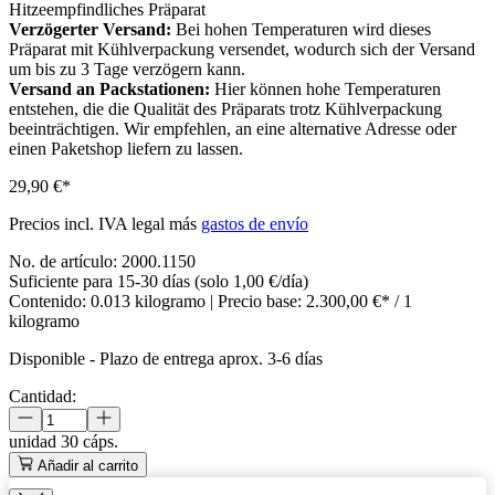
Hitzeempfindliches Präparat
Verzögerter Versand:
Bei hohen Temperaturen wird dieses
Präparat mit Kühlverpackung versendet, wodurch sich der Versand
um bis zu 3 Tage verzögern kann.
Versand an Packstationen:
Hier können hohe Temperaturen
entstehen, die die Qualität des Präparats trotz Kühlverpackung
beeinträchtigen. Wir empfehlen, an eine alternative Adresse oder
einen Paketshop liefern zu lassen.
29,90 €*
Precios incl. IVA legal más
gastos de envío
No. de artículo:
2000.1150
Suficiente para 15-30 días (solo 1,00 €/día)
Contenido:
0.013 kilogramo
| Precio base:
2.300,00 €* / 1
kilogramo
Disponible
-
Plazo de entrega aprox. 3-6 días
Cantidad:
unidad
30 cáps.
Añadir al carrito