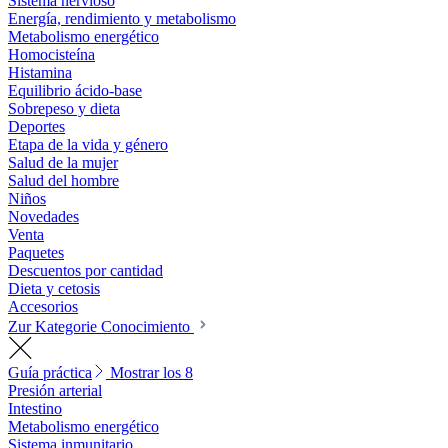
Sistema nervioso
Energía, rendimiento y metabolismo
Metabolismo energético
Homocisteína
Histamina
Equilibrio ácido-base
Sobrepeso y dieta
Deportes
Etapa de la vida y género
Salud de la mujer
Salud del hombre
Niños
Novedades
Venta
Paquetes
Descuentos por cantidad
Dieta y cetosis
Accesorios
Zur Kategorie Conocimiento
Guía práctica
Mostrar los 8
Presión arterial
Intestino
Metabolismo energético
Sistema inmunitario