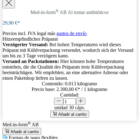
®
Med-in-form
AB
Al tomar antibióticos
29,90 €*
Precios incl. IVA legal más
gastos de envío
Hitzeempfindliches Präparat
Verzögerter Versand:
Bei hohen Temperaturen wird dieses
Präparat mit Kühlverpackung versendet, wodurch sich der Versand
um bis zu 3 Tage verzögern kann.
Versand an Packstationen:
Hier können hohe Temperaturen
entstehen, die die Qualität des Präparats trotz Kühlverpackung
beeinträchtigen. Wir empfehlen, an eine alternative Adresse oder
einen Paketshop liefern zu lassen.
Contenido:
0.013 kilogramo
Precio base:
2.300,00 €
* / 1 kilogramo
Cantidad:
unidad
30 cáps.
Añadir al carrito
®
Med-in-form
AB
Añadir al carrito
Formas de pago flexibles