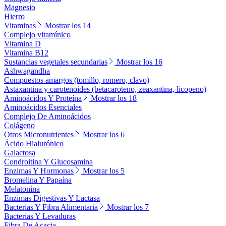
Magnesio
Hierro
Vitaminas
Mostrar los 14
Complejo vitamínico
Vitamina D
Vitamina B12
Sustancias vegetales secundarias
Mostrar los 16
Ashwagandha
Compuestos amargos (tomillo, romero, clavo)
Astaxantina y carotenoides (betacaroteno, zeaxantina, licopeno)
Aminoácidos Y Proteína
Mostrar los 18
Aminoácidos Esenciales
Complejo De Aminoácidos
Colágeno
Otros Micronutrientes
Mostrar los 6
Ácido Hialurónico
Galactosa
Condroitina Y Glucosamina
Enzimas Y Hormonas
Mostrar los 5
Bromelina Y Papaína
Melatonina
Enzimas Digestivas Y Lactasa
Bacterias Y Fibra Alimentaria
Mostrar los 7
Bacterias Y Levaduras
Fibra De Acacia