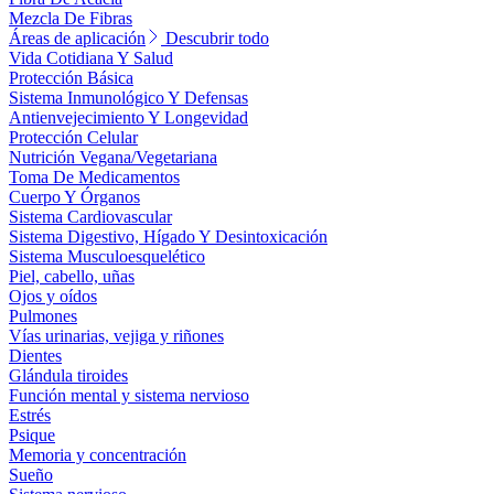
Mezcla De Fibras
Áreas de aplicación
Descubrir todo
Vida Cotidiana Y Salud
Protección Básica
Sistema Inmunológico Y Defensas
Antienvejecimiento Y Longevidad
Protección Celular
Nutrición Vegana/Vegetariana
Toma De Medicamentos
Cuerpo Y Órganos
Sistema Cardiovascular
Sistema Digestivo, Hígado Y Desintoxicación
Sistema Musculoesquelético
Piel, cabello, uñas
Ojos y oídos
Pulmones
Vías urinarias, vejiga y riñones
Dientes
Glándula tiroides
Función mental y sistema nervioso
Estrés
Psique
Memoria y concentración
Sueño