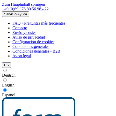
Zum Hauptinhalt springen
+49 (0)69 / 76 80 56 98 - 22
Servicio/Ayuda
FAQ - Preguntas más frecuentes
Contacto
Envío y costes
Aviso de privacidad
Configuración de cookies
Condiciones generales
Condiciones generales - B2B
Aviso legal
ES
Deutsch
English
Español