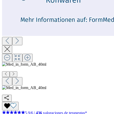
5,9
/
6
|
436
valoraciones de terapeutas*