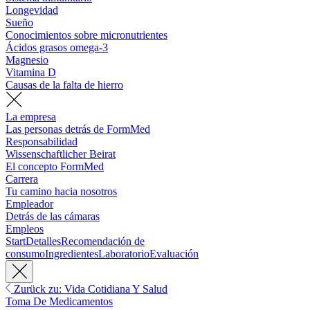
Longevidad
Sueño
Conocimientos sobre micronutrientes
Ácidos grasos omega-3
Magnesio
Vitamina D
Causas de la falta de hierro
La empresa
Las personas detrás de FormMed
Responsabilidad
Wissenschaftlicher Beirat
El concepto FormMed
Carrera
Tu camino hacia nosotros
Empleador
Detrás de las cámaras
Empleos
Start
Detalles
Recomendación de
consumo
Ingredientes
Laboratorio
Evaluación
Zurück zu: Vida Cotidiana Y Salud
Toma De Medicamentos