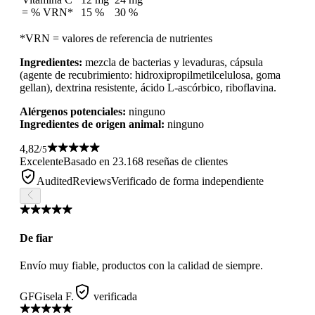
= % VRN*
15 %
30 %
*VRN = valores de referencia de nutrientes
Ingredientes:
mezcla de bacterias y levaduras, cápsula
(agente de recubrimiento: hidroxipropilmetilcelulosa, goma
gellan), dextrina resistente, ácido L-ascórbico, riboflavina.
Alérgenos potenciales:
ninguno
Ingredientes de origen animal:
ninguno
4,82
/5
Excelente
Basado en 23.168 reseñas de clientes
AuditedReviews
Verificado de forma independiente
De fiar
Envío muy fiable, productos con la calidad de siempre.
GF
Gisela F.
verificada