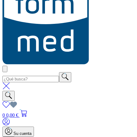
0
0,00 €
Su cuenta