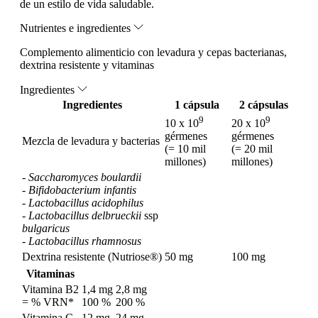
de un estilo de vida saludable.
Nutrientes e ingredientes
Complemento alimenticio con levadura y cepas bacterianas,
dextrina resistente y vitaminas
Ingredientes
Ingredientes
1 cápsula
2 cápsulas
9
9
10 x 10
20 x 10
gérmenes
gérmenes
Mezcla de levadura y bacterias
(= 10 mil
(= 20 mil
millones)
millones)
-
Saccharomyces boulardii
-
Bifidobacterium infantis
-
Lactobacillus acidophilus
-
Lactobacillus delbrueckii
ssp
bulgaricus
-
Lactobacillus rhamnosus
Dextrina resistente (Nutriose®)
50 mg
100 mg
Vitaminas
Vitamina B2
1,4 mg
2,8 mg
= % VRN*
100 %
200 %
Vitamina C
12 mg
24 mg