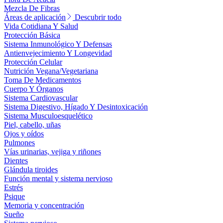
Mezcla De Fibras
Áreas de aplicación
Descubrir todo
Vida Cotidiana Y Salud
Protección Básica
Sistema Inmunológico Y Defensas
Antienvejecimiento Y Longevidad
Protección Celular
Nutrición Vegana/Vegetariana
Toma De Medicamentos
Cuerpo Y Órganos
Sistema Cardiovascular
Sistema Digestivo, Hígado Y Desintoxicación
Sistema Musculoesquelético
Piel, cabello, uñas
Ojos y oídos
Pulmones
Vías urinarias, vejiga y riñones
Dientes
Glándula tiroides
Función mental y sistema nervioso
Estrés
Psique
Memoria y concentración
Sueño