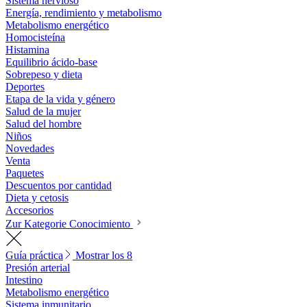
Sistema nervioso
Energía, rendimiento y metabolismo
Metabolismo energético
Homocisteína
Histamina
Equilibrio ácido-base
Sobrepeso y dieta
Deportes
Etapa de la vida y género
Salud de la mujer
Salud del hombre
Niños
Novedades
Venta
Paquetes
Descuentos por cantidad
Dieta y cetosis
Accesorios
Zur Kategorie Conocimiento
Guía práctica
Mostrar los 8
Presión arterial
Intestino
Metabolismo energético
Sistema inmunitario