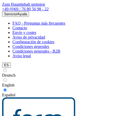
Zum Hauptinhalt springen
+49 (0)69 / 76 80 56 98 - 22
Servicio/Ayuda
FAQ - Preguntas más frecuentes
Contacto
Envío y costes
Aviso de privacidad
Configuración de cookies
Condiciones generales
Condiciones generales - B2B
Aviso legal
ES
Deutsch
English
Español