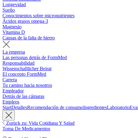
Longevidad
Sueño
Conocimientos sobre micronutrientes
Ácidos grasos omega-3
Magnesio
Vitamina D
Causas de la falta de hierro
La empresa
Las personas detrás de FormMed
Responsabilidad
Wissenschaftlicher Beirat
El concepto FormMed
Carrera
Tu camino hacia nosotros
Empleador
Detrás de las cámaras
Empleos
Start
Detalles
Recomendación de consumo
Ingredientes
Laboratorio
Eva
Zurück zu: Vida Cotidiana Y Salud
Toma De Medicamentos