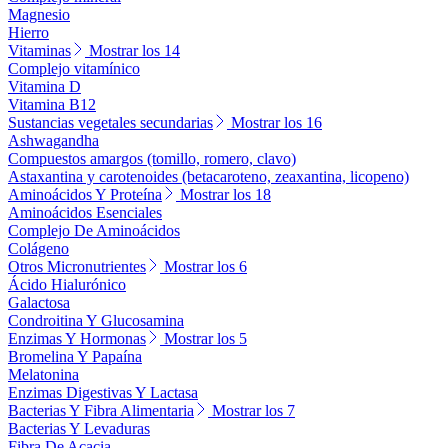
Magnesio
Hierro
Vitaminas
Mostrar los 14
Complejo vitamínico
Vitamina D
Vitamina B12
Sustancias vegetales secundarias
Mostrar los 16
Ashwagandha
Compuestos amargos (tomillo, romero, clavo)
Astaxantina y carotenoides (betacaroteno, zeaxantina, licopeno)
Aminoácidos Y Proteína
Mostrar los 18
Aminoácidos Esenciales
Complejo De Aminoácidos
Colágeno
Otros Micronutrientes
Mostrar los 6
Ácido Hialurónico
Galactosa
Condroitina Y Glucosamina
Enzimas Y Hormonas
Mostrar los 5
Bromelina Y Papaína
Melatonina
Enzimas Digestivas Y Lactasa
Bacterias Y Fibra Alimentaria
Mostrar los 7
Bacterias Y Levaduras
Fibra De Acacia