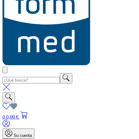
0
0,00 €
Su cuenta