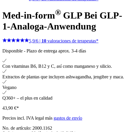
®
Med-in-form
GLP
Bei GLP-
1-Analoga-Anwendung
5,9
/
6
|
10
valoraciones de terapeutas*
Disponible
-
Plazo de entrega aprox. 3-4 días
Con vitaminas B6, B12 y C, así como manganeso y silicio.
Extractos de plantas que incluyen ashwagandha, jengibre y maca.
Vegano
Q360+ – el plus en calidad
43,90 €*
Precios incl. IVA legal más
gastos de envío
No. de artículo:
2000.1162