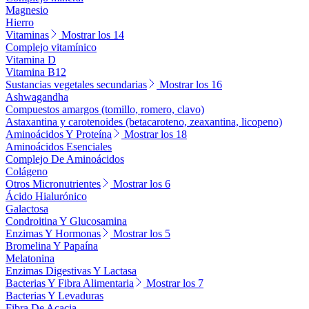
Magnesio
Hierro
Vitaminas
Mostrar los 14
Complejo vitamínico
Vitamina D
Vitamina B12
Sustancias vegetales secundarias
Mostrar los 16
Ashwagandha
Compuestos amargos (tomillo, romero, clavo)
Astaxantina y carotenoides (betacaroteno, zeaxantina, licopeno)
Aminoácidos Y Proteína
Mostrar los 18
Aminoácidos Esenciales
Complejo De Aminoácidos
Colágeno
Otros Micronutrientes
Mostrar los 6
Ácido Hialurónico
Galactosa
Condroitina Y Glucosamina
Enzimas Y Hormonas
Mostrar los 5
Bromelina Y Papaína
Melatonina
Enzimas Digestivas Y Lactasa
Bacterias Y Fibra Alimentaria
Mostrar los 7
Bacterias Y Levaduras
Fibra De Acacia