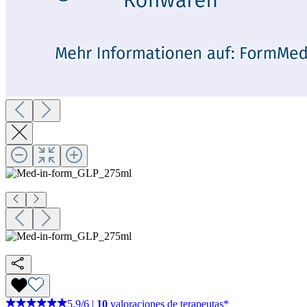
5,9
/
6
|
10
valoraciones de terapeutas*