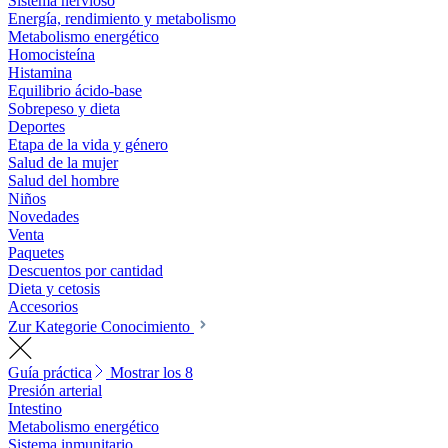
Sistema nervioso
Energía, rendimiento y metabolismo
Metabolismo energético
Homocisteína
Histamina
Equilibrio ácido-base
Sobrepeso y dieta
Deportes
Etapa de la vida y género
Salud de la mujer
Salud del hombre
Niños
Novedades
Venta
Paquetes
Descuentos por cantidad
Dieta y cetosis
Accesorios
Zur Kategorie Conocimiento
Guía práctica
Mostrar los 8
Presión arterial
Intestino
Metabolismo energético
Sistema inmunitario