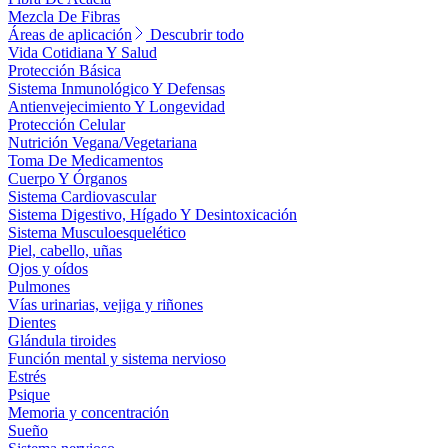
Mezcla De Fibras
Áreas de aplicación
Descubrir todo
Vida Cotidiana Y Salud
Protección Básica
Sistema Inmunológico Y Defensas
Antienvejecimiento Y Longevidad
Protección Celular
Nutrición Vegana/Vegetariana
Toma De Medicamentos
Cuerpo Y Órganos
Sistema Cardiovascular
Sistema Digestivo, Hígado Y Desintoxicación
Sistema Musculoesquelético
Piel, cabello, uñas
Ojos y oídos
Pulmones
Vías urinarias, vejiga y riñones
Dientes
Glándula tiroides
Función mental y sistema nervioso
Estrés
Psique
Memoria y concentración
Sueño