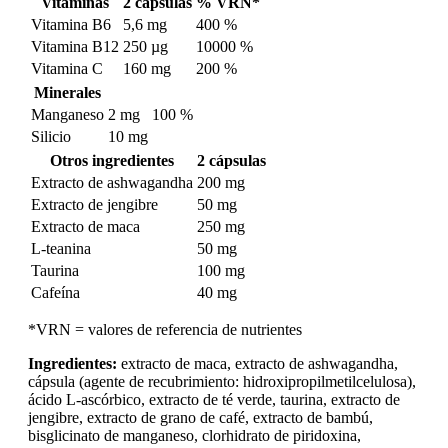
Vitaminas
2 cápsulas
% VRN*
Vitamina B6
5,6 mg
400 %
Vitamina B12
250 µg
10000 %
Vitamina C
160 mg
200 %
Minerales
Manganeso
2 mg
100 %
Silicio
10 mg
Otros ingredientes
2 cápsulas
Extracto de ashwagandha
200 mg
Extracto de jengibre
50 mg
Extracto de maca
250 mg
L-teanina
50 mg
Taurina
100 mg
Cafeína
40 mg
*VRN = valores de referencia de nutrientes
Ingredientes:
extracto de maca, extracto de ashwagandha,
cápsula (agente de recubrimiento: hidroxipropilmetilcelulosa),
ácido L-ascórbico, extracto de té verde, taurina, extracto de
jengibre, extracto de grano de café, extracto de bambú,
bisglicinato de manganeso, clorhidrato de piridoxina,