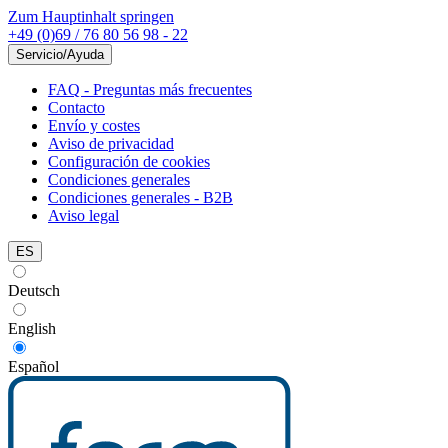
Zum Hauptinhalt springen
+49 (0)69 / 76 80 56 98 - 22
Servicio/Ayuda
FAQ - Preguntas más frecuentes
Contacto
Envío y costes
Aviso de privacidad
Configuración de cookies
Condiciones generales
Condiciones generales - B2B
Aviso legal
ES
Deutsch
English
Español