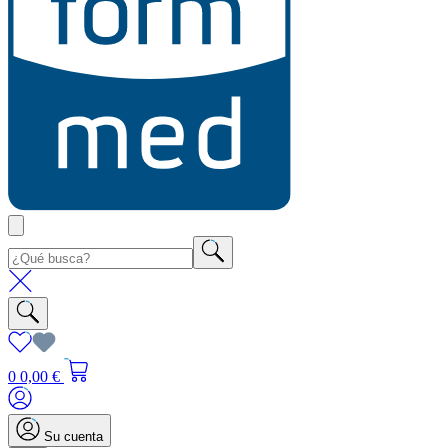
0
0,00 €
Su cuenta