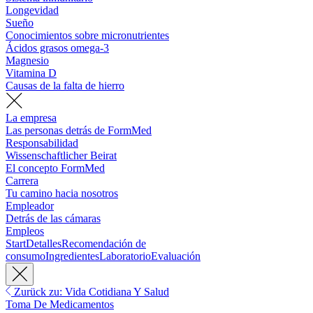
Longevidad
Sueño
Conocimientos sobre micronutrientes
Ácidos grasos omega-3
Magnesio
Vitamina D
Causas de la falta de hierro
La empresa
Las personas detrás de FormMed
Responsabilidad
Wissenschaftlicher Beirat
El concepto FormMed
Carrera
Tu camino hacia nosotros
Empleador
Detrás de las cámaras
Empleos
Start
Detalles
Recomendación de
consumo
Ingredientes
Laboratorio
Evaluación
Zurück zu: Vida Cotidiana Y Salud
Toma De Medicamentos