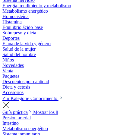
Sistema nervioso
Energía, rendimiento y metabolismo
Metabolismo energético
Homocisteína
Histamina
Equilibrio ácido-base
Sobrepeso y dieta
Deportes
Etapa de la vida y género
Salud de la mujer
Salud del hombre
Niños
Novedades
Venta
Paquetes
Descuentos por cantidad
Dieta y cetosis
Accesorios
Zur Kategorie Conocimiento
Guía práctica
Mostrar los 8
Presión arterial
Intestino
Metabolismo energético
Sistema inmunitario