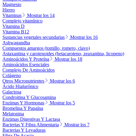
Magnesio
Hierro
Vitaminas
Mostrar los 14
Complejo vitamínico
Vitamina D
Vitamina B12
Sustancias vegetales secundarias
Mostrar los 16
Ashwagandha
Compuestos amargos (tomillo, romero, clavo)
Astaxantina y carotenoides (betacaroteno, zeaxantina, licopeno)
Aminoácidos Y Proteína
Mostrar los 18
Aminoácidos Esenciales
Complejo De Aminoácidos
Colágeno
Otros Micronutrientes
Mostrar los 6
Ácido Hialurónico
Galactosa
Condroitina Y Glucosamina
Enzimas Y Hormonas
Mostrar los 5
Bromelina Y Papaína
Melatonina
Enzimas Digestivas Y Lactasa
Bacterias Y Fibra Alimentaria
Mostrar los 7
Bacterias Y Levaduras
Fibra De Acacia