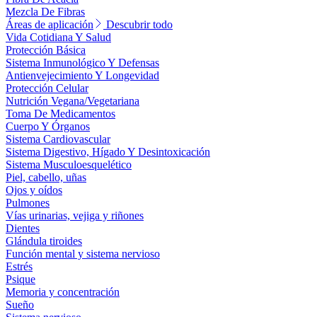
Mezcla De Fibras
Áreas de aplicación
Descubrir todo
Vida Cotidiana Y Salud
Protección Básica
Sistema Inmunológico Y Defensas
Antienvejecimiento Y Longevidad
Protección Celular
Nutrición Vegana/Vegetariana
Toma De Medicamentos
Cuerpo Y Órganos
Sistema Cardiovascular
Sistema Digestivo, Hígado Y Desintoxicación
Sistema Musculoesquelético
Piel, cabello, uñas
Ojos y oídos
Pulmones
Vías urinarias, vejiga y riñones
Dientes
Glándula tiroides
Función mental y sistema nervioso
Estrés
Psique
Memoria y concentración
Sueño