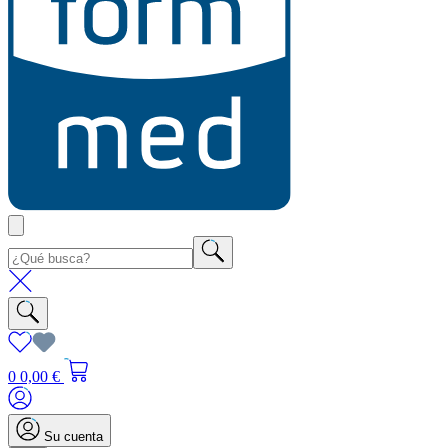
0
0,00 €
Su cuenta