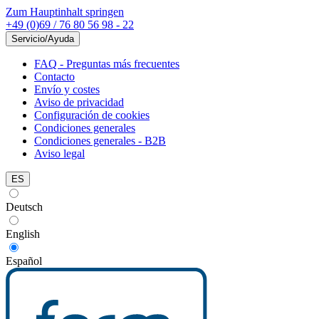
Zum Hauptinhalt springen
+49 (0)69 / 76 80 56 98 - 22
Servicio/Ayuda
FAQ - Preguntas más frecuentes
Contacto
Envío y costes
Aviso de privacidad
Configuración de cookies
Condiciones generales
Condiciones generales - B2B
Aviso legal
ES
Deutsch
English
Español