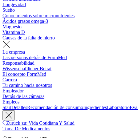
Longevidad
Sueño
Conocimientos sobre micronutrientes
Ácidos grasos omega-3
Magnesio
Vitamina D
Causas de la falta de hierro
La empresa
Las personas detrás de FormMed
Responsabilidad
Wissenschaftlicher Beirat
El concepto FormMed
Carrera
Tu camino hacia nosotros
Empleador
Detrás de las cámaras
Empleos
Start
Detalles
Recomendación de consumo
Ingredientes
Laboratorio
Eva
Zurück zu: Vida Cotidiana Y Salud
Toma De Medicamentos