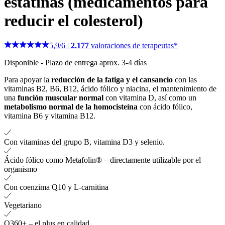
estatinas (medicamentos para
reducir el colesterol)
5,9
/
6
|
2.177
valoraciones de terapeutas*
Disponible
-
Plazo de entrega aprox. 3-4 días
Para apoyar la
reducción de la fatiga y el cansancio
con las
vitaminas B2, B6, B12, ácido fólico y niacina, el mantenimiento de
una
función muscular normal
con vitamina D, así como un
metabolismo normal de la homocisteína
con ácido fólico,
vitamina B6 y vitamina B12.
Con vitaminas del grupo B, vitamina D3 y selenio.
Ácido fólico como Metafolin® – directamente utilizable por el
organismo
Con coenzima Q10 y L-carnitina
Vegetariano
Q360+ – el plus en calidad