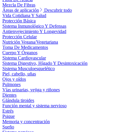
Mezcla De Fibras
Áreas de aplicación
Descubrir todo
Vida Cotidiana Y Salud
Protección Básica
Sistema Inmunológico Y Defensas
Antienvejecimiento Y Longevidad
Protección Celular
Nutrición Vegana/Vegetariana
Toma De Medicamentos
Cuerpo Y Órganos
Sistema Cardiovascular
Sistema Digestivo, Hígado Y Desintoxicación
Sistema Musculoesquelético
Piel, cabello, uñas
Ojos y oídos
Pulmones
Vías urinarias, vejiga y riñones
Dientes
Glándula tiroides
Función mental y sistema nervioso
Estrés
Psique
Memoria y concentración
Sueño