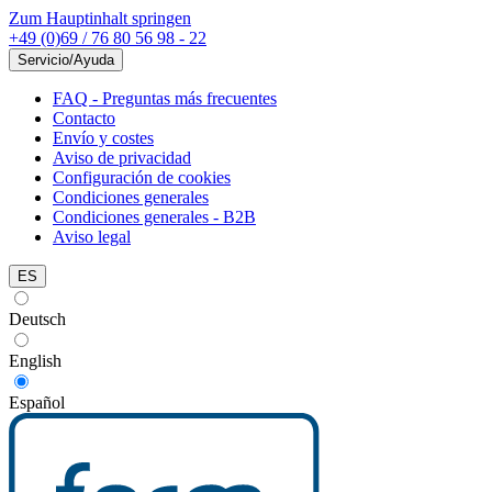
Zum Hauptinhalt springen
+49 (0)69 / 76 80 56 98 - 22
Servicio/Ayuda
FAQ - Preguntas más frecuentes
Contacto
Envío y costes
Aviso de privacidad
Configuración de cookies
Condiciones generales
Condiciones generales - B2B
Aviso legal
ES
Deutsch
English
Español