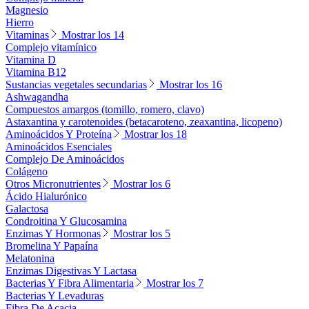
Magnesio
Hierro
Vitaminas
Mostrar los 14
Complejo vitamínico
Vitamina D
Vitamina B12
Sustancias vegetales secundarias
Mostrar los 16
Ashwagandha
Compuestos amargos (tomillo, romero, clavo)
Astaxantina y carotenoides (betacaroteno, zeaxantina, licopeno)
Aminoácidos Y Proteína
Mostrar los 18
Aminoácidos Esenciales
Complejo De Aminoácidos
Colágeno
Otros Micronutrientes
Mostrar los 6
Ácido Hialurónico
Galactosa
Condroitina Y Glucosamina
Enzimas Y Hormonas
Mostrar los 5
Bromelina Y Papaína
Melatonina
Enzimas Digestivas Y Lactasa
Bacterias Y Fibra Alimentaria
Mostrar los 7
Bacterias Y Levaduras
Fibra De Acacia