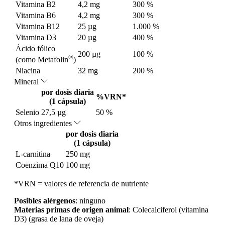
Vitamina B2
4,2 mg
300 %
Vitamina B6
4,2 mg
300 %
Vitamina B12
25 µg
1.000 %
Vitamina D3
20 µg
400 %
Ácido fólico
200 µg
100 %
®
(como Metafolin
)
Niacina
32 mg
200 %
Mineral
por dosis diaria
%VRN*
(1 cápsula)
Selenio
27,5 µg
50 %
Otros ingredientes
por dosis diaria
(1 cápsula)
L-carnitina
250 mg
Coenzima Q10
100 mg
*VRN = valores de referencia de nutriente
Posibles alérgenos
: ninguno
Materias primas de origen animal
: Colecalciferol (vitamina
D3) (grasa de lana de oveja)