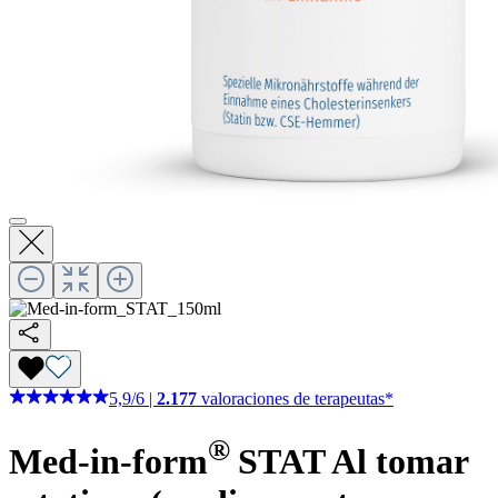
5,9
/
6
|
2.177
valoraciones de terapeutas*
®
Med-in-form
STAT
Al tomar