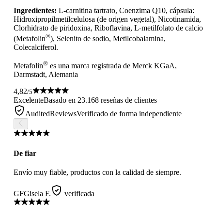
Ingredientes:
L-carnitina tartrato, Coenzima Q10, cápsula:
Hidroxipropilmetilcelulosa (de origen vegetal), Nicotinamida,
Clorhidrato de piridoxina, Riboflavina, L-metilfolato de calcio
®
(Metafolin
), Selenito de sodio, Metilcobalamina,
Colecalciferol.
®
Metafolin
es una marca registrada de Merck KGaA,
Darmstadt, Alemania
4,82
/5
Excelente
Basado en 23.168 reseñas de clientes
AuditedReviews
Verificado de forma independiente
De fiar
Envío muy fiable, productos con la calidad de siempre.
GF
Gisela F.
verificada