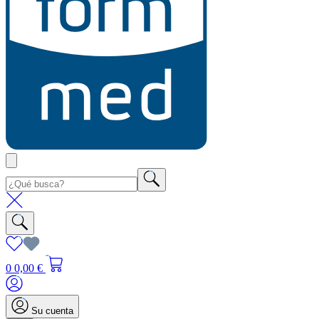
0
0,00 €
Su cuenta