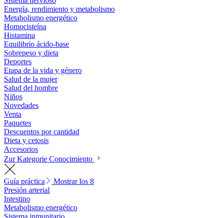
Sistema nervioso
Energía, rendimiento y metabolismo
Metabolismo energético
Homocisteína
Histamina
Equilibrio ácido-base
Sobrepeso y dieta
Deportes
Etapa de la vida y género
Salud de la mujer
Salud del hombre
Niños
Novedades
Venta
Paquetes
Descuentos por cantidad
Dieta y cetosis
Accesorios
Zur Kategorie Conocimiento
Guía práctica
Mostrar los 8
Presión arterial
Intestino
Metabolismo energético
Sistema inmunitario