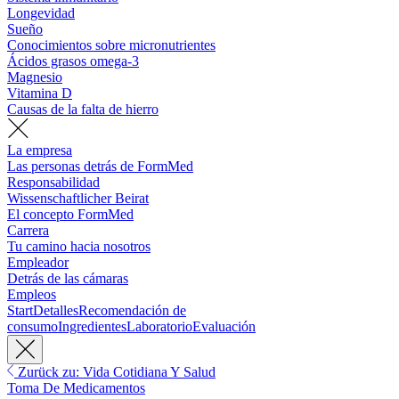
Longevidad
Sueño
Conocimientos sobre micronutrientes
Ácidos grasos omega-3
Magnesio
Vitamina D
Causas de la falta de hierro
La empresa
Las personas detrás de FormMed
Responsabilidad
Wissenschaftlicher Beirat
El concepto FormMed
Carrera
Tu camino hacia nosotros
Empleador
Detrás de las cámaras
Empleos
Start
Detalles
Recomendación de
consumo
Ingredientes
Laboratorio
Evaluación
Zurück zu: Vida Cotidiana Y Salud
Toma De Medicamentos