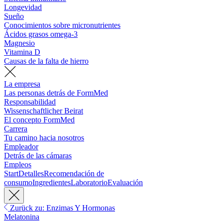
Longevidad
Sueño
Conocimientos sobre micronutrientes
Ácidos grasos omega-3
Magnesio
Vitamina D
Causas de la falta de hierro
La empresa
Las personas detrás de FormMed
Responsabilidad
Wissenschaftlicher Beirat
El concepto FormMed
Carrera
Tu camino hacia nosotros
Empleador
Detrás de las cámaras
Empleos
Start
Detalles
Recomendación de
consumo
Ingredientes
Laboratorio
Evaluación
Zurück zu: Enzimas Y Hormonas
Melatonina