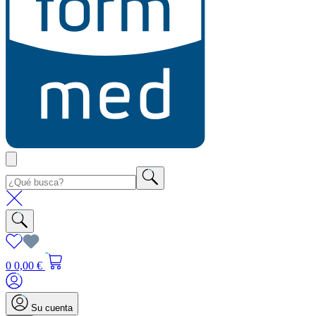
0
0,00 €
Su cuenta