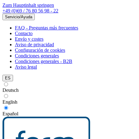
Zum Hauptinhalt springen
+49 (0)69 / 76 80 56 98 - 22
Servicio/Ayuda
FAQ - Preguntas más frecuentes
Contacto
Envío y costes
Aviso de privacidad
Configuración de cookies
Condiciones generales
Condiciones generales - B2B
Aviso legal
ES
Deutsch
English
Español