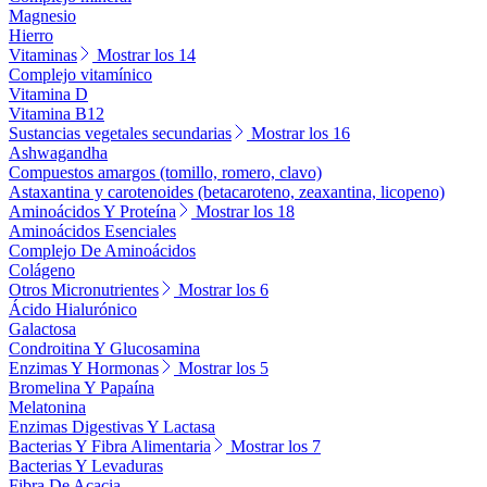
Magnesio
Hierro
Vitaminas
Mostrar los 14
Complejo vitamínico
Vitamina D
Vitamina B12
Sustancias vegetales secundarias
Mostrar los 16
Ashwagandha
Compuestos amargos (tomillo, romero, clavo)
Astaxantina y carotenoides (betacaroteno, zeaxantina, licopeno)
Aminoácidos Y Proteína
Mostrar los 18
Aminoácidos Esenciales
Complejo De Aminoácidos
Colágeno
Otros Micronutrientes
Mostrar los 6
Ácido Hialurónico
Galactosa
Condroitina Y Glucosamina
Enzimas Y Hormonas
Mostrar los 5
Bromelina Y Papaína
Melatonina
Enzimas Digestivas Y Lactasa
Bacterias Y Fibra Alimentaria
Mostrar los 7
Bacterias Y Levaduras
Fibra De Acacia