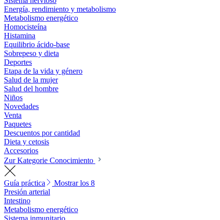
Sistema nervioso
Energía, rendimiento y metabolismo
Metabolismo energético
Homocisteína
Histamina
Equilibrio ácido-base
Sobrepeso y dieta
Deportes
Etapa de la vida y género
Salud de la mujer
Salud del hombre
Niños
Novedades
Venta
Paquetes
Descuentos por cantidad
Dieta y cetosis
Accesorios
Zur Kategorie Conocimiento
Guía práctica
Mostrar los 8
Presión arterial
Intestino
Metabolismo energético
Sistema inmunitario