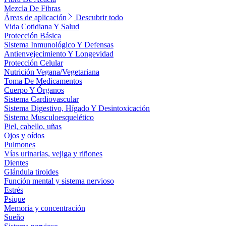
Mezcla De Fibras
Áreas de aplicación
Descubrir todo
Vida Cotidiana Y Salud
Protección Básica
Sistema Inmunológico Y Defensas
Antienvejecimiento Y Longevidad
Protección Celular
Nutrición Vegana/Vegetariana
Toma De Medicamentos
Cuerpo Y Órganos
Sistema Cardiovascular
Sistema Digestivo, Hígado Y Desintoxicación
Sistema Musculoesquelético
Piel, cabello, uñas
Ojos y oídos
Pulmones
Vías urinarias, vejiga y riñones
Dientes
Glándula tiroides
Función mental y sistema nervioso
Estrés
Psique
Memoria y concentración
Sueño