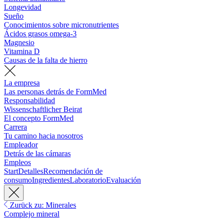
Longevidad
Sueño
Conocimientos sobre micronutrientes
Ácidos grasos omega-3
Magnesio
Vitamina D
Causas de la falta de hierro
La empresa
Las personas detrás de FormMed
Responsabilidad
Wissenschaftlicher Beirat
El concepto FormMed
Carrera
Tu camino hacia nosotros
Empleador
Detrás de las cámaras
Empleos
Start
Detalles
Recomendación de
consumo
Ingredientes
Laboratorio
Evaluación
Zurück zu: Minerales
Complejo mineral