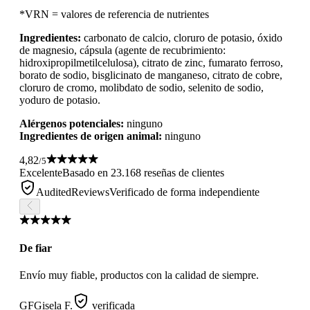
*VRN = valores de referencia de nutrientes
Ingredientes:
carbonato de calcio, cloruro de potasio, óxido
de magnesio, cápsula (agente de recubrimiento:
hidroxipropilmetilcelulosa), citrato de zinc, fumarato ferroso,
borato de sodio, bisglicinato de manganeso, citrato de cobre,
cloruro de cromo, molibdato de sodio, selenito de sodio,
yoduro de potasio.
Alérgenos potenciales:
ninguno
Ingredientes de origen animal:
ninguno
4,82
/5
Excelente
Basado en 23.168 reseñas de clientes
AuditedReviews
Verificado de forma independiente
De fiar
Envío muy fiable, productos con la calidad de siempre.
GF
Gisela F.
verificada