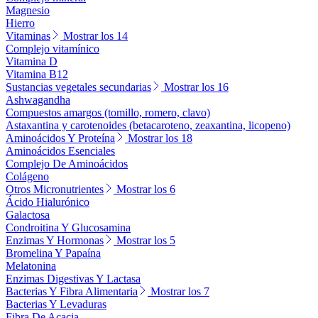
Magnesio
Hierro
Vitaminas
Mostrar los 14
Complejo vitamínico
Vitamina D
Vitamina B12
Sustancias vegetales secundarias
Mostrar los 16
Ashwagandha
Compuestos amargos (tomillo, romero, clavo)
Astaxantina y carotenoides (betacaroteno, zeaxantina, licopeno)
Aminoácidos Y Proteína
Mostrar los 18
Aminoácidos Esenciales
Complejo De Aminoácidos
Colágeno
Otros Micronutrientes
Mostrar los 6
Ácido Hialurónico
Galactosa
Condroitina Y Glucosamina
Enzimas Y Hormonas
Mostrar los 5
Bromelina Y Papaína
Melatonina
Enzimas Digestivas Y Lactasa
Bacterias Y Fibra Alimentaria
Mostrar los 7
Bacterias Y Levaduras
Fibra De Acacia