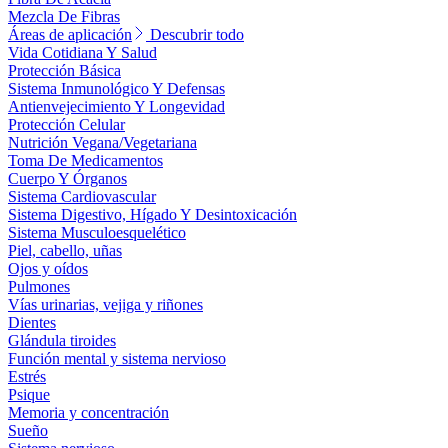
Mezcla De Fibras
Áreas de aplicación
Descubrir todo
Vida Cotidiana Y Salud
Protección Básica
Sistema Inmunológico Y Defensas
Antienvejecimiento Y Longevidad
Protección Celular
Nutrición Vegana/Vegetariana
Toma De Medicamentos
Cuerpo Y Órganos
Sistema Cardiovascular
Sistema Digestivo, Hígado Y Desintoxicación
Sistema Musculoesquelético
Piel, cabello, uñas
Ojos y oídos
Pulmones
Vías urinarias, vejiga y riñones
Dientes
Glándula tiroides
Función mental y sistema nervioso
Estrés
Psique
Memoria y concentración
Sueño