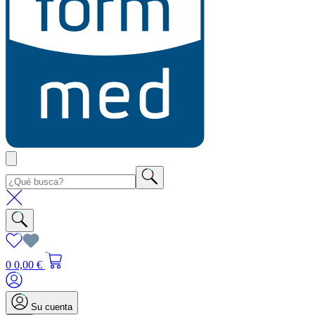
0
0,00 €
Su cuenta