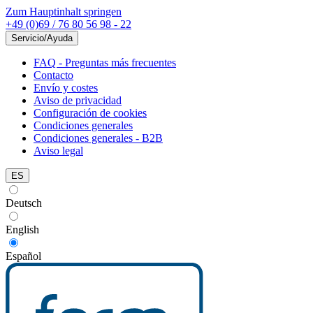
Zum Hauptinhalt springen
+49 (0)69 / 76 80 56 98 - 22
Servicio/Ayuda
FAQ - Preguntas más frecuentes
Contacto
Envío y costes
Aviso de privacidad
Configuración de cookies
Condiciones generales
Condiciones generales - B2B
Aviso legal
ES
Deutsch
English
Español