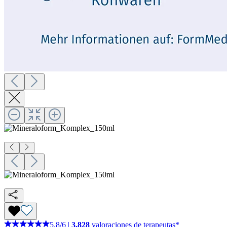
5,8
/
6
|
3.828
valoraciones de terapeutas*