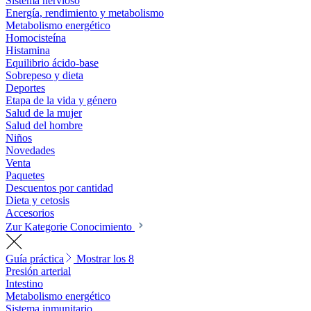
Sistema nervioso
Energía, rendimiento y metabolismo
Metabolismo energético
Homocisteína
Histamina
Equilibrio ácido-base
Sobrepeso y dieta
Deportes
Etapa de la vida y género
Salud de la mujer
Salud del hombre
Niños
Novedades
Venta
Paquetes
Descuentos por cantidad
Dieta y cetosis
Accesorios
Zur Kategorie Conocimiento
Guía práctica
Mostrar los 8
Presión arterial
Intestino
Metabolismo energético
Sistema inmunitario