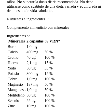
niños. No superar la dosis diaria recomendada. No debe
utilizarse como sustituto de una dieta variada y equilibrada ni
de un estilo de vida saludable.
Nutrientes e ingredientes
Complemento alimenticio con minerales
Ingredientes
Minerales
2 cápsulas
% VRN*
Boro
1,0 mg
Calcio
400 mg
50 %
Cromo
40 µg
100 %
Hierro
2,1 mg
15 %
Yodo
50 µg
33 %
Potasio
300 mg
15 %
Cobre
1,0 mg
100 %
Magnesio
187 mg
50 %
Manganeso
1,0 mg
50 %
Molibdeno
50 µg
100 %
Selenio
55 µg
100 %
Zinc
10 mg
100 %