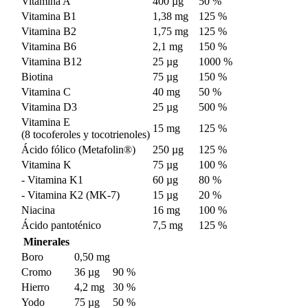
Vitamina A
400 µg
50 %
Vitamina B1
1,38 mg
125 %
Vitamina B2
1,75 mg
125 %
Vitamina B6
2,1 mg
150 %
Vitamina B12
25 µg
1000 %
Biotina
75 µg
150 %
Vitamina C
40 mg
50 %
Vitamina D3
25 µg
500 %
Vitamina E
15 mg
125 %
(8 tocoferoles y tocotrienoles)
Ácido fólico (Metafolin®)
250 µg
125 %
Vitamina K
75 µg
100 %
- Vitamina K1
60 µg
80 %
- Vitamina K2 (MK-7)
15 µg
20 %
Niacina
16 mg
100 %
Ácido pantoténico
7,5 mg
125 %
Minerales
Boro
0,50 mg
Cromo
36 µg
90 %
Hierro
4,2 mg
30 %
Yodo
75 µg
50 %