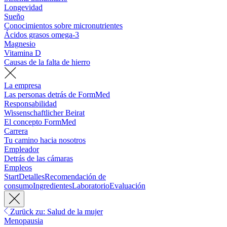
Longevidad
Sueño
Conocimientos sobre micronutrientes
Ácidos grasos omega-3
Magnesio
Vitamina D
Causas de la falta de hierro
La empresa
Las personas detrás de FormMed
Responsabilidad
Wissenschaftlicher Beirat
El concepto FormMed
Carrera
Tu camino hacia nosotros
Empleador
Detrás de las cámaras
Empleos
Start
Detalles
Recomendación de
consumo
Ingredientes
Laboratorio
Evaluación
Zurück zu: Salud de la mujer
Menopausia