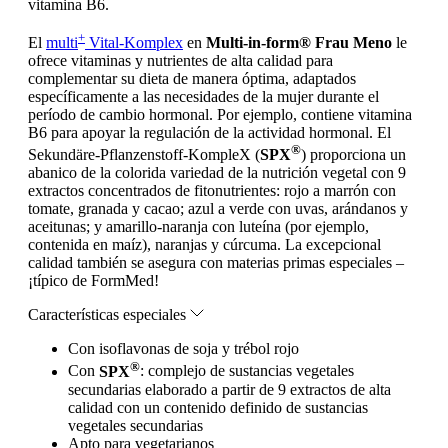
vitamina B6.
+
El
multi
Vital-Komplex
en
Multi-in-form® Frau Meno
le
ofrece vitaminas y nutrientes de alta calidad para
complementar su dieta de manera óptima, adaptados
específicamente a las necesidades de la mujer durante el
período de cambio hormonal. Por ejemplo, contiene vitamina
B6 para apoyar la regulación de la actividad hormonal.
El
®
Sekundäre-Pflanzenstoff-KompleX (
SPX
) proporciona un
abanico de la colorida variedad de la nutrición vegetal con 9
extractos concentrados de fitonutrientes: rojo a marrón con
tomate, granada y cacao; azul a verde con uvas, arándanos y
aceitunas; y amarillo-naranja con luteína (por ejemplo,
contenida en maíz), naranjas y cúrcuma. La excepcional
calidad también se asegura con materias primas especiales –
¡típico de FormMed!
Características especiales
Con isoflavonas de soja y trébol rojo
®
Con
SPX
: complejo de sustancias vegetales
secundarias elaborado a partir de 9 extractos de alta
calidad con un contenido definido de sustancias
vegetales secundarias
Apto para vegetarianos