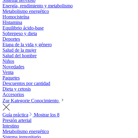
Sistema nervioso
Energía, rendimiento y metabolismo
Metabolismo energético
Homocisteína
Histamina
Equilibrio ácido-base
Sobrepeso y dieta
Deportes
Etapa de la vida y género
Salud de la mujer
Salud del hombre
Niños
Novedades
Venta
Paquetes
Descuentos por cantidad
Dieta y cetosis
Accesorios
Zur Kategorie Conocimiento
Guía práctica
Mostrar los 8
Presión arterial
Intestino
Metabolismo energético
Sistema inmunitario