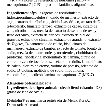
*VRN = valores de referencia de nutrientes | MK-7 =
menaquinona-7 | OPC = proantocianidinas oligoméricas
Ingredientes:
cápsula (agente de recubrimiento:
hidroxipropilmetilcelulosa), óxido de magnesio, extracto de
soja
, extracto de trébol rojo, ácido L-ascórbico, acetato de D-
α-tocoferilo, fumarato ferroso, extracto de cacao, citrato de
zinc, nicotinamida, mezcla de extracto de semilla de uva y
fruto del olivo, extracto de cítricos, extracto de piel de
granada, extracto de cúrcuma, extracto de arándano, extracto
de
Tagetes
, D-pantotenato de calcio, bisglicinato de
manganeso, extracto de bambú, extracto de tomate, borato de
sodio, mezcla de tocotrienoles y tocoferoles, clorhidrato de
piridoxina, riboflavina, mononitrato de tiamina, citrato de
cobre, mezcla de tocoferoles, acetato de retinilo, L-metilfolato
de calcio, cloruro de cromo, yoduro de potasio, selenato de
sodio, D-biotina, molibdato de sodio, filoquinona,
colecalciferol, metilcobalamina, menaquinona-7 (MK-7).
Alérgenos potenciales:
soja
Ingredientes de origen animal:
colecalciferol (vitamina D3)
(grasa de lana de oveja)
Metafolin® es una marca registrada de Merck KGaA,
Darmstadt, Alemania