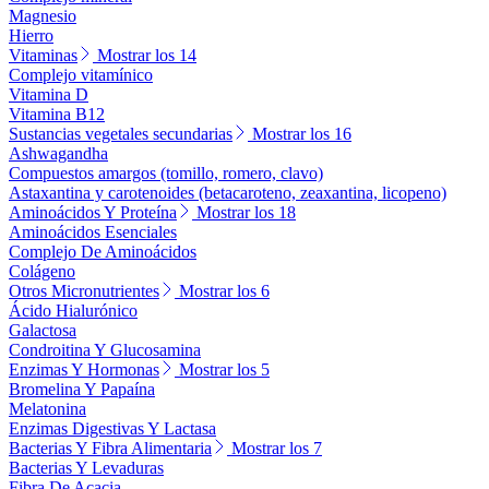
Magnesio
Hierro
Vitaminas
Mostrar los 14
Complejo vitamínico
Vitamina D
Vitamina B12
Sustancias vegetales secundarias
Mostrar los 16
Ashwagandha
Compuestos amargos (tomillo, romero, clavo)
Astaxantina y carotenoides (betacaroteno, zeaxantina, licopeno)
Aminoácidos Y Proteína
Mostrar los 18
Aminoácidos Esenciales
Complejo De Aminoácidos
Colágeno
Otros Micronutrientes
Mostrar los 6
Ácido Hialurónico
Galactosa
Condroitina Y Glucosamina
Enzimas Y Hormonas
Mostrar los 5
Bromelina Y Papaína
Melatonina
Enzimas Digestivas Y Lactasa
Bacterias Y Fibra Alimentaria
Mostrar los 7
Bacterias Y Levaduras
Fibra De Acacia