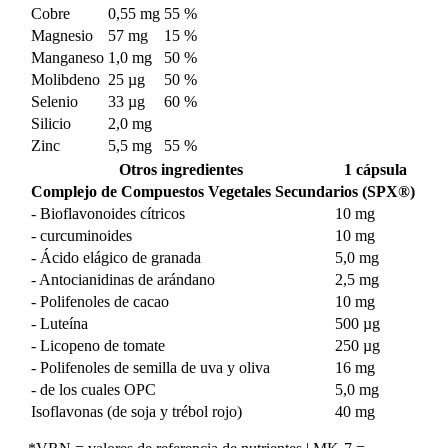
Cobre
0,55 mg
55 %
Magnesio
57 mg
15 %
Manganeso
1,0 mg
50 %
Molibdeno
25 µg
50 %
Selenio
33 µg
60 %
Silicio
2,0 mg
Zinc
5,5 mg
55 %
Otros ingredientes
1 cápsula
Complejo de Compuestos Vegetales Secundarios (SPX®)
- Bioflavonoides cítricos
10 mg
- curcuminoides
10 mg
- Ácido elágico de granada
5,0 mg
- Antocianidinas de arándano
2,5 mg
- Polifenoles de cacao
10 mg
- Luteína
500 µg
- Licopeno de tomate
250 µg
- Polifenoles de semilla de uva y oliva
16 mg
- de los cuales OPC
5,0 mg
Isoflavonas (de soja y trébol rojo)
40 mg