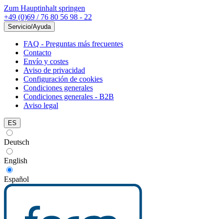
Zum Hauptinhalt springen
+49 (0)69 / 76 80 56 98 - 22
Servicio/Ayuda
FAQ - Preguntas más frecuentes
Contacto
Envío y costes
Aviso de privacidad
Configuración de cookies
Condiciones generales
Condiciones generales - B2B
Aviso legal
ES
Deutsch
English
Español