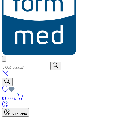
0
0,00 €
Su cuenta