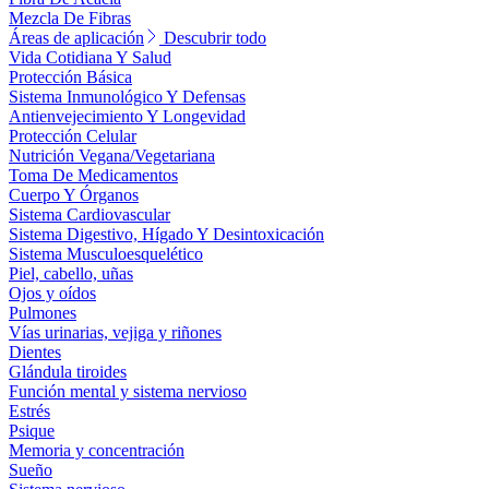
Mezcla De Fibras
Áreas de aplicación
Descubrir todo
Vida Cotidiana Y Salud
Protección Básica
Sistema Inmunológico Y Defensas
Antienvejecimiento Y Longevidad
Protección Celular
Nutrición Vegana/Vegetariana
Toma De Medicamentos
Cuerpo Y Órganos
Sistema Cardiovascular
Sistema Digestivo, Hígado Y Desintoxicación
Sistema Musculoesquelético
Piel, cabello, uñas
Ojos y oídos
Pulmones
Vías urinarias, vejiga y riñones
Dientes
Glándula tiroides
Función mental y sistema nervioso
Estrés
Psique
Memoria y concentración
Sueño