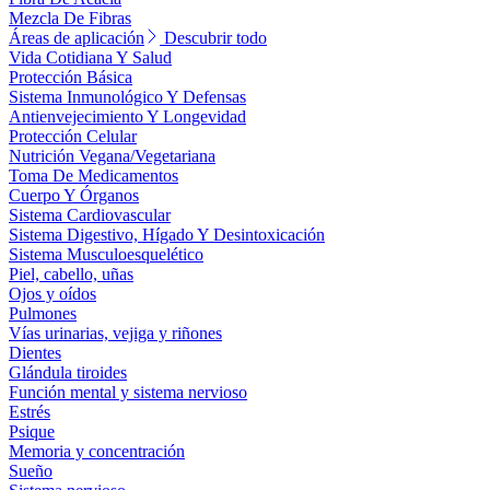
Mezcla De Fibras
Áreas de aplicación
Descubrir todo
Vida Cotidiana Y Salud
Protección Básica
Sistema Inmunológico Y Defensas
Antienvejecimiento Y Longevidad
Protección Celular
Nutrición Vegana/Vegetariana
Toma De Medicamentos
Cuerpo Y Órganos
Sistema Cardiovascular
Sistema Digestivo, Hígado Y Desintoxicación
Sistema Musculoesquelético
Piel, cabello, uñas
Ojos y oídos
Pulmones
Vías urinarias, vejiga y riñones
Dientes
Glándula tiroides
Función mental y sistema nervioso
Estrés
Psique
Memoria y concentración
Sueño