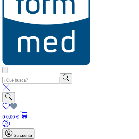
0
0,00 €
Su cuenta