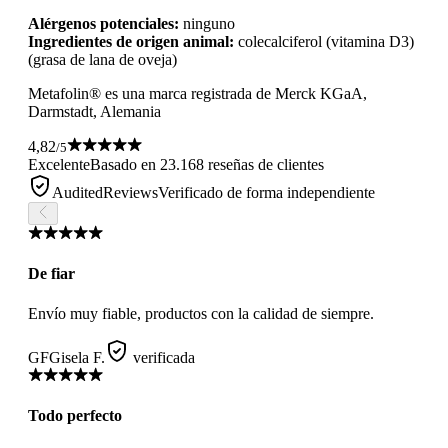
Alérgenos potenciales:
ninguno
Ingredientes de origen animal:
colecalciferol (vitamina D3)
(grasa de lana de oveja)
Metafolin® es una marca registrada de Merck KGaA,
Darmstadt, Alemania
4,82
/5
Excelente
Basado en 23.168 reseñas de clientes
AuditedReviews
Verificado de forma independiente
De fiar
Envío muy fiable, productos con la calidad de siempre.
GF
Gisela F.
verificada
Todo perfecto