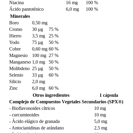
Niacina
16 mg
100 %
Ácido pantoténico
6,0 mg
100 %
Minerales
Boro
0,50 mg
Cromo
30 µg
75 %
Hierro
3,5 mg
25 %
Yodo
75 µg
50 %
Cobre
0,60 mg
60 %
Magnesio
100 mg
27 %
Manganeso
1,0 mg
50 %
Molibdeno
25 µg
50 %
Selenio
33 µg
60 %
Silicio
2,0 mg
Zinc
6,0 mg
60 %
Otros ingredientes
1 cápsula
Complejo de Compuestos Vegetales Secundarios (SPX®)
- Bioflavonoides cítricos
10 mg
- curcuminoides
10 mg
- Ácido elágico de granada
5,0 mg
- Antocianidinas de arándano
2,5 mg