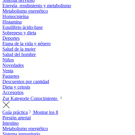
Sistema nervioso
Energía, rendimiento y metabolismo
Metabolismo energético
Homocisteína
Histamina
Equilibrio ácido-base
Sobrepeso y dieta
Deportes
Etapa de la vida y género
Salud de la mujer
Salud del hombre
Niños
Novedades
Venta
Paquetes
Descuentos por cantidad
Dieta y cetosis
Accesorios
Zur Kategorie Conocimiento
Guía práctica
Mostrar los 8
Presión arterial
Intestino
Metabolismo energético
Sistema inmunitario