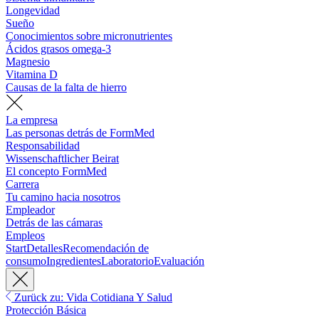
Longevidad
Sueño
Conocimientos sobre micronutrientes
Ácidos grasos omega-3
Magnesio
Vitamina D
Causas de la falta de hierro
La empresa
Las personas detrás de FormMed
Responsabilidad
Wissenschaftlicher Beirat
El concepto FormMed
Carrera
Tu camino hacia nosotros
Empleador
Detrás de las cámaras
Empleos
Start
Detalles
Recomendación de
consumo
Ingredientes
Laboratorio
Evaluación
Zurück zu: Vida Cotidiana Y Salud
Protección Básica