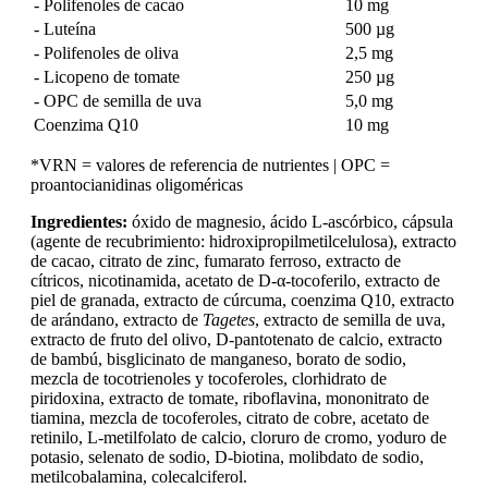
- Polifenoles de cacao
10 mg
- Luteína
500 µg
- Polifenoles de oliva
2,5 mg
- Licopeno de tomate
250 µg
- OPC de semilla de uva
5,0 mg
Coenzima Q10
10 mg
*VRN = valores de referencia de nutrientes | OPC =
proantocianidinas oligoméricas
Ingredientes:
óxido de magnesio, ácido L-ascórbico, cápsula
(agente de recubrimiento: hidroxipropilmetilcelulosa), extracto
de cacao, citrato de zinc, fumarato ferroso, extracto de
cítricos, nicotinamida, acetato de D-α-tocoferilo, extracto de
piel de granada, extracto de cúrcuma, coenzima Q10, extracto
de arándano, extracto de
Tagetes
, extracto de semilla de uva,
extracto de fruto del olivo, D-pantotenato de calcio, extracto
de bambú, bisglicinato de manganeso, borato de sodio,
mezcla de tocotrienoles y tocoferoles, clorhidrato de
piridoxina, extracto de tomate, riboflavina, mononitrato de
tiamina, mezcla de tocoferoles, citrato de cobre, acetato de
retinilo, L-metilfolato de calcio, cloruro de cromo, yoduro de
potasio, selenato de sodio, D-biotina, molibdato de sodio,
metilcobalamina, colecalciferol.