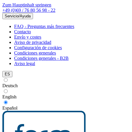
Zum Hauptinhalt springen
+49 (0)69 / 76 80 56 98 - 22
Servicio/Ayuda
FAQ - Preguntas más frecuentes
Contacto
Envío y costes
Aviso de privacidad
Configuración de cookies
Condiciones generales
Condiciones generales - B2B
Aviso legal
ES
Deutsch
English
Español