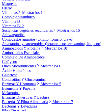
Magnesio
Hierro
Vitaminas
Mostrar los 14
Complejo vitamínico
Vitamina D
Vitamina B12
Sustancias vegetales secundarias
Mostrar los 16
Ashwagandha
Compuestos amargos (tomillo, romero, clavo)
Astaxantina y carotenoides (betacaroteno, zeaxantina, licopeno)
Aminoácidos Y Proteína
Mostrar los 18
Aminoácidos Esenciales
Complejo De Aminoácidos
Colágeno
Otros Micronutrientes
Mostrar los 6
Ácido Hialurónico
Galactosa
Condroitina Y Glucosamina
Enzimas Y Hormonas
Mostrar los 5
Bromelina Y Papaína
Melatonina
Enzimas Digestivas Y Lactasa
Bacterias Y Fibra Alimentaria
Mostrar los 7
Bacterias Y Levaduras
Fibra De Acacia