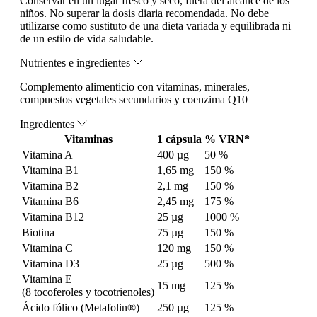
Conservar en un lugar fresco y seco, fuera del alcance de los
niños. No superar la dosis diaria recomendada. No debe
utilizarse como sustituto de una dieta variada y equilibrada ni
de un estilo de vida saludable.
Nutrientes e ingredientes
Complemento alimenticio con vitaminas, minerales,
compuestos vegetales secundarios y coenzima Q10
Ingredientes
Vitaminas
1 cápsula
% VRN*
Vitamina A
400 µg
50 %
Vitamina B1
1,65 mg
150 %
Vitamina B2
2,1 mg
150 %
Vitamina B6
2,45 mg
175 %
Vitamina B12
25 µg
1000 %
Biotina
75 µg
150 %
Vitamina C
120 mg
150 %
Vitamina D3
25 µg
500 %
Vitamina E
15 mg
125 %
(8 tocoferoles y tocotrienoles)
Ácido fólico (Metafolin®)
250 µg
125 %