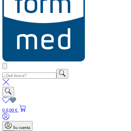
0
0,00 €
Su cuenta