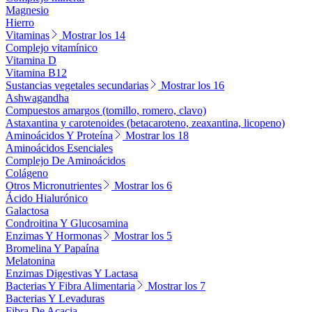
Magnesio
Hierro
Vitaminas
Mostrar los 14
Complejo vitamínico
Vitamina D
Vitamina B12
Sustancias vegetales secundarias
Mostrar los 16
Ashwagandha
Compuestos amargos (tomillo, romero, clavo)
Astaxantina y carotenoides (betacaroteno, zeaxantina, licopeno)
Aminoácidos Y Proteína
Mostrar los 18
Aminoácidos Esenciales
Complejo De Aminoácidos
Colágeno
Otros Micronutrientes
Mostrar los 6
Ácido Hialurónico
Galactosa
Condroitina Y Glucosamina
Enzimas Y Hormonas
Mostrar los 5
Bromelina Y Papaína
Melatonina
Enzimas Digestivas Y Lactasa
Bacterias Y Fibra Alimentaria
Mostrar los 7
Bacterias Y Levaduras
Fibra De Acacia