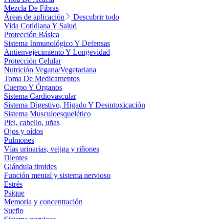
Mezcla De Fibras
Áreas de aplicación
Descubrir todo
Vida Cotidiana Y Salud
Protección Básica
Sistema Inmunológico Y Defensas
Antienvejecimiento Y Longevidad
Protección Celular
Nutrición Vegana/Vegetariana
Toma De Medicamentos
Cuerpo Y Órganos
Sistema Cardiovascular
Sistema Digestivo, Hígado Y Desintoxicación
Sistema Musculoesquelético
Piel, cabello, uñas
Ojos y oídos
Pulmones
Vías urinarias, vejiga y riñones
Dientes
Glándula tiroides
Función mental y sistema nervioso
Estrés
Psique
Memoria y concentración
Sueño