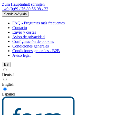
Zum Hauptinhalt springen
+49 (0)69 / 76 80 56 98 - 22
Servicio/Ayuda
FAQ - Preguntas más frecuentes
Contacto
Envío y costes
Aviso de privacidad
Configuración de cookies
Condiciones generales
Condiciones generales - B2B
Aviso legal
ES
Deutsch
English
Español