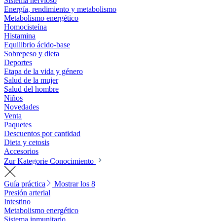
Sistema nervioso
Energía, rendimiento y metabolismo
Metabolismo energético
Homocisteína
Histamina
Equilibrio ácido-base
Sobrepeso y dieta
Deportes
Etapa de la vida y género
Salud de la mujer
Salud del hombre
Niños
Novedades
Venta
Paquetes
Descuentos por cantidad
Dieta y cetosis
Accesorios
Zur Kategorie Conocimiento
Guía práctica
Mostrar los 8
Presión arterial
Intestino
Metabolismo energético
Sistema inmunitario