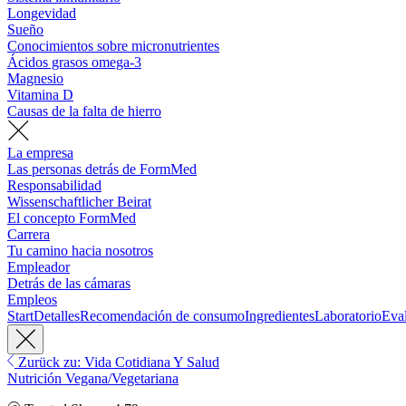
Longevidad
Sueño
Conocimientos sobre micronutrientes
Ácidos grasos omega-3
Magnesio
Vitamina D
Causas de la falta de hierro
La empresa
Las personas detrás de FormMed
Responsabilidad
Wissenschaftlicher Beirat
El concepto FormMed
Carrera
Tu camino hacia nosotros
Empleador
Detrás de las cámaras
Empleos
Start
Detalles
Recomendación de consumo
Ingredientes
Laboratorio
Eva
Zurück zu: Vida Cotidiana Y Salud
Nutrición Vegana/Vegetariana