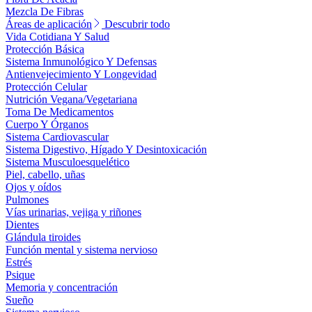
Mezcla De Fibras
Áreas de aplicación
Descubrir todo
Vida Cotidiana Y Salud
Protección Básica
Sistema Inmunológico Y Defensas
Antienvejecimiento Y Longevidad
Protección Celular
Nutrición Vegana/Vegetariana
Toma De Medicamentos
Cuerpo Y Órganos
Sistema Cardiovascular
Sistema Digestivo, Hígado Y Desintoxicación
Sistema Musculoesquelético
Piel, cabello, uñas
Ojos y oídos
Pulmones
Vías urinarias, vejiga y riñones
Dientes
Glándula tiroides
Función mental y sistema nervioso
Estrés
Psique
Memoria y concentración
Sueño