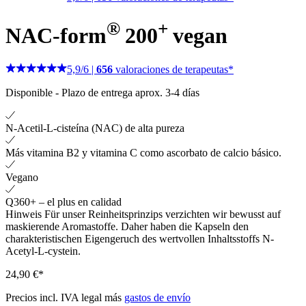
®
+
NAC-form
200
vegan
5,9
/
6
|
656
valoraciones de terapeutas*
Disponible
-
Plazo de entrega aprox. 3-4 días
N-Acetil-L-cisteína (NAC) de alta pureza
Más vitamina B2 y vitamina C como ascorbato de calcio básico.
Vegano
Q360+ – el plus en calidad
Hinweis
Für unser Reinheitsprinzips verzichten wir bewusst auf
maskierende Aromastoffe. Daher haben die Kapseln den
charakteristischen Eigengeruch des wertvollen Inhaltsstoffs N-
Acetyl-L-cystein.
24,90 €*
Precios incl. IVA legal más
gastos de envío