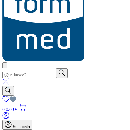
0
0,00 €
Su cuenta