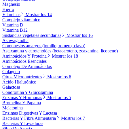
Magnesio
Hierro
Vitaminas
Mostrar los 14
Complejo vitamínico
Vitamina D
Vitamina B12
Sustancias vegetales secundarias
Mostrar los 16
Ashwagandha
Compuestos amargos (tomillo, romero, clavo)
Astaxantina y carotenoides (betacaroteno, zeaxantina, licopeno)
Aminoácidos Y Proteína
Mostrar los 18
Aminoácidos Esenciales
Complejo De Aminoácidos
Colágeno
Otros Micronutrientes
Mostrar los 6
Ácido Hialurónico
Galactosa
Condroitina Y Glucosamina
Enzimas Y Hormonas
Mostrar los 5
Bromelina Y Papaína
Melatonina
Enzimas Digestivas Y Lactasa
Bacterias Y Fibra Alimentaria
Mostrar los 7
Bacterias Y Levaduras
Fibra De Acacia