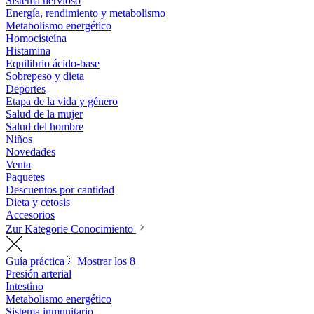
Sistema nervioso
Energía, rendimiento y metabolismo
Metabolismo energético
Homocisteína
Histamina
Equilibrio ácido-base
Sobrepeso y dieta
Deportes
Etapa de la vida y género
Salud de la mujer
Salud del hombre
Niños
Novedades
Venta
Paquetes
Descuentos por cantidad
Dieta y cetosis
Accesorios
Zur Kategorie Conocimiento
Guía práctica
Mostrar los 8
Presión arterial
Intestino
Metabolismo energético
Sistema inmunitario