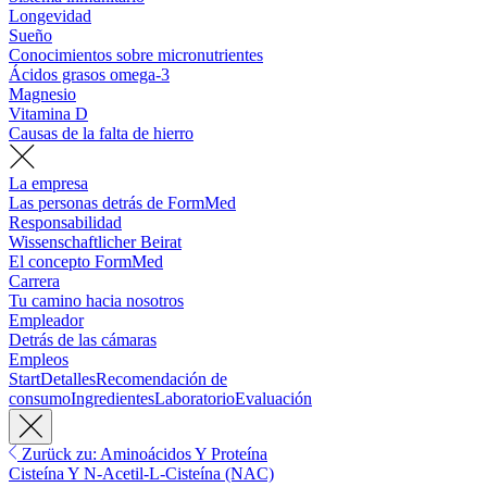
Longevidad
Sueño
Conocimientos sobre micronutrientes
Ácidos grasos omega-3
Magnesio
Vitamina D
Causas de la falta de hierro
La empresa
Las personas detrás de FormMed
Responsabilidad
Wissenschaftlicher Beirat
El concepto FormMed
Carrera
Tu camino hacia nosotros
Empleador
Detrás de las cámaras
Empleos
Start
Detalles
Recomendación de
consumo
Ingredientes
Laboratorio
Evaluación
Zurück zu: Aminoácidos Y Proteína
Cisteína Y N-Acetil-L-Cisteína (NAC)