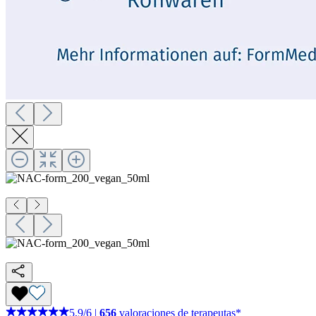
5,9
/
6
|
656
valoraciones de terapeutas*