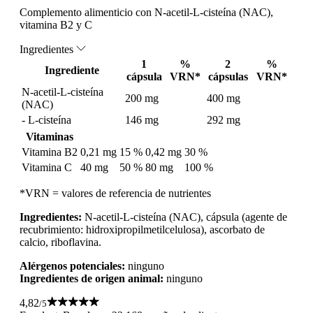
Complemento alimenticio con N-acetil-L-cisteína (NAC),
vitamina B2 y C
Ingredientes
1
%
2
%
Ingrediente
cápsula
VRN*
cápsulas
VRN*
N-acetil-L-cisteína
200 mg
400 mg
(NAC)
- L-cisteína
146 mg
292 mg
Vitaminas
Vitamina B2
0,21 mg
15 %
0,42 mg
30 %
Vitamina C
40 mg
50 %
80 mg
100 %
*VRN = valores de referencia de nutrientes
Ingredientes:
N-acetil-L-cisteína (NAC), cápsula (agente de
recubrimiento: hidroxipropilmetilcelulosa), ascorbato de
calcio, riboflavina.
Alérgenos potenciales:
ninguno
Ingredientes de origen animal:
ninguno
4,82
/5