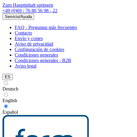
Zum Hauptinhalt springen
+49 (0)69 / 76 80 56 98 - 22
Servicio/Ayuda
FAQ - Preguntas más frecuentes
Contacto
Envío y costes
Aviso de privacidad
Configuración de cookies
Condiciones generales
Condiciones generales - B2B
Aviso legal
ES
Deutsch
English
Español