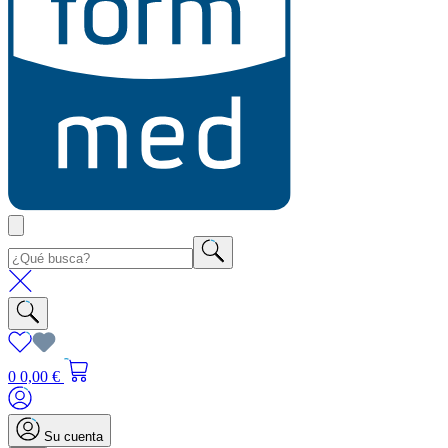
0
0,00 €
Su cuenta