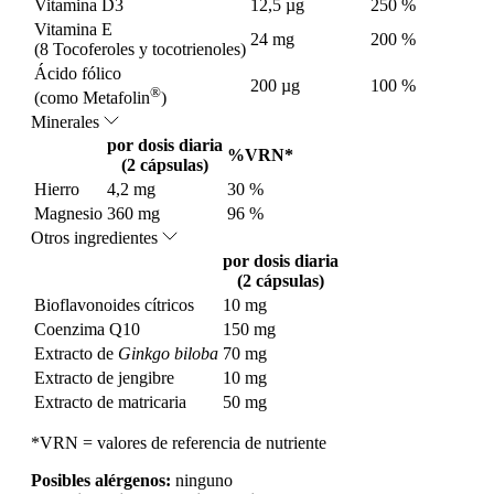
Vitamina D3
12,5 µg
250 %
Vitamina E
24 mg
200 %
(8 Tocoferoles y tocotrienoles)
Ácido fólico
200 µg
100 %
®
(como Metafolin
)
Minerales
por dosis diaria
%VRN*
(2 cápsulas)
Hierro
4,2 mg
30 %
Magnesio
360 mg
96 %
Otros ingredientes
por dosis diaria
(2 cápsulas)
Bioflavonoides cítricos
10 mg
Coenzima Q10
150 mg
Extracto de
Ginkgo biloba
70 mg
Extracto de jengibre
10 mg
Extracto de matricaria
50 mg
*VRN = valores de referencia de nutriente
Posibles alérgenos:
ninguno