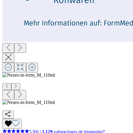
5,9
/
6
|
1.129
valoraciones de terapeutas*