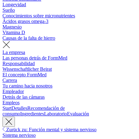
Longevidad
Sueño
Conocimientos sobre micronutrientes
Ácidos grasos omega-3
Magnesio
Vitamina D
Causas de la falta de hierro
La empresa
Las personas detrás de FormMed
Responsabilidad
Wissenschaftlicher Beirat
El concepto FormMed
Carrera
Tu camino hacia nosotros
Empleador
Detrás de las cámaras
Empleos
Start
Detalles
Recomendación de
consumo
Ingredientes
Laboratorio
Evaluación
Zurück zu: Función mental y sistema nervioso
Sistema nervioso