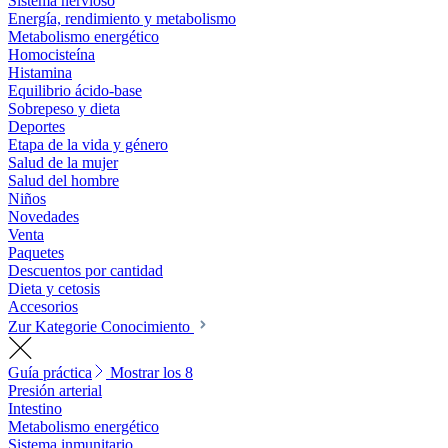
Sistema nervioso
Energía, rendimiento y metabolismo
Metabolismo energético
Homocisteína
Histamina
Equilibrio ácido-base
Sobrepeso y dieta
Deportes
Etapa de la vida y género
Salud de la mujer
Salud del hombre
Niños
Novedades
Venta
Paquetes
Descuentos por cantidad
Dieta y cetosis
Accesorios
Zur Kategorie Conocimiento
Guía práctica
Mostrar los 8
Presión arterial
Intestino
Metabolismo energético
Sistema inmunitario