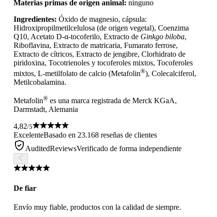
Materias primas de origen animal:
ninguno
Ingredientes:
Óxido de magnesio, cápsula:
Hidroxipropilmetilcelulosa (de origen vegetal), Coenzima
Q10, Acetato D-α-tocoferilo, Extracto de
Ginkgo biloba
,
Riboflavina, Extracto de matricaria, Fumarato ferrose,
Extracto de cítricos, Extracto de jengibre, Clorhidrato de
piridoxina, Tocotrienoles y tocoferoles mixtos, Tocoferoles
®
mixtos, L-metilfolato de calcio (Metafolin
), Colecalciferol,
Metilcobalamina.
®
Metafolin
es una marca registrada de Merck KGaA,
Darmstadt, Alemania
4,82
/5
Excelente
Basado en 23.168 reseñas de clientes
AuditedReviews
Verificado de forma independiente
De fiar
Envío muy fiable, productos con la calidad de siempre.