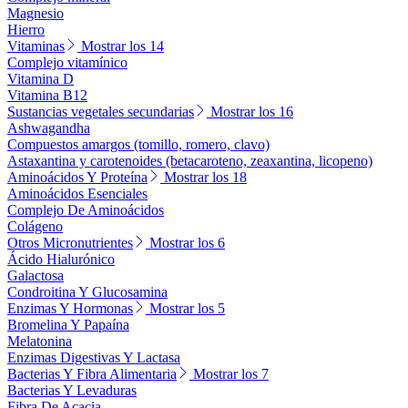
Magnesio
Hierro
Vitaminas
Mostrar los 14
Complejo vitamínico
Vitamina D
Vitamina B12
Sustancias vegetales secundarias
Mostrar los 16
Ashwagandha
Compuestos amargos (tomillo, romero, clavo)
Astaxantina y carotenoides (betacaroteno, zeaxantina, licopeno)
Aminoácidos Y Proteína
Mostrar los 18
Aminoácidos Esenciales
Complejo De Aminoácidos
Colágeno
Otros Micronutrientes
Mostrar los 6
Ácido Hialurónico
Galactosa
Condroitina Y Glucosamina
Enzimas Y Hormonas
Mostrar los 5
Bromelina Y Papaína
Melatonina
Enzimas Digestivas Y Lactasa
Bacterias Y Fibra Alimentaria
Mostrar los 7
Bacterias Y Levaduras
Fibra De Acacia