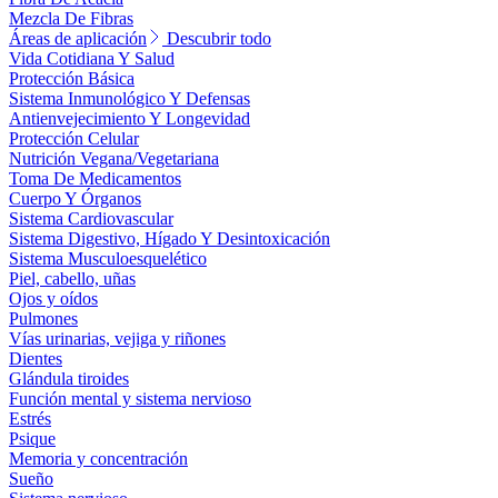
Mezcla De Fibras
Áreas de aplicación
Descubrir todo
Vida Cotidiana Y Salud
Protección Básica
Sistema Inmunológico Y Defensas
Antienvejecimiento Y Longevidad
Protección Celular
Nutrición Vegana/Vegetariana
Toma De Medicamentos
Cuerpo Y Órganos
Sistema Cardiovascular
Sistema Digestivo, Hígado Y Desintoxicación
Sistema Musculoesquelético
Piel, cabello, uñas
Ojos y oídos
Pulmones
Vías urinarias, vejiga y riñones
Dientes
Glándula tiroides
Función mental y sistema nervioso
Estrés
Psique
Memoria y concentración
Sueño