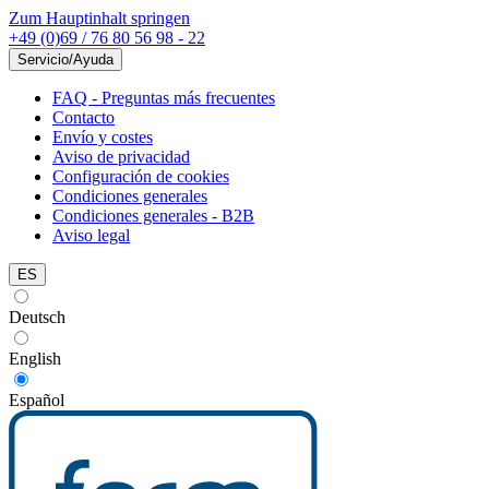
Zum Hauptinhalt springen
+49 (0)69 / 76 80 56 98 - 22
Servicio/Ayuda
FAQ - Preguntas más frecuentes
Contacto
Envío y costes
Aviso de privacidad
Configuración de cookies
Condiciones generales
Condiciones generales - B2B
Aviso legal
ES
Deutsch
English
Español