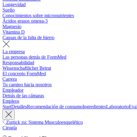
Longevidad
Sueño
Conocimientos sobre micronutrientes
Ácidos grasos omega-3
Magnesio
Vitamina D
Causas de la falta de hierro
La empresa
Las personas detrás de FormMed
Responsabilidad
Wissenschaftlicher Beirat
El concepto FormMed
Carrera
Tu camino hacia nosotros
Empleador
Detrás de las cámaras
Empleos
Start
Detalles
Recomendación de consumo
Ingredientes
Laboratorio
Eva
Zurück zu: Sistema Musculoesquelético
Cirugía