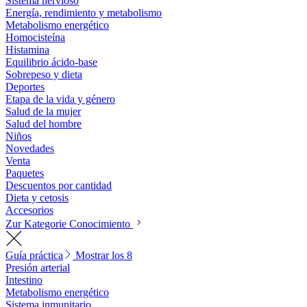
Sistema nervioso
Energía, rendimiento y metabolismo
Metabolismo energético
Homocisteína
Histamina
Equilibrio ácido-base
Sobrepeso y dieta
Deportes
Etapa de la vida y género
Salud de la mujer
Salud del hombre
Niños
Novedades
Venta
Paquetes
Descuentos por cantidad
Dieta y cetosis
Accesorios
Zur Kategorie Conocimiento
Guía práctica
Mostrar los 8
Presión arterial
Intestino
Metabolismo energético
Sistema inmunitario