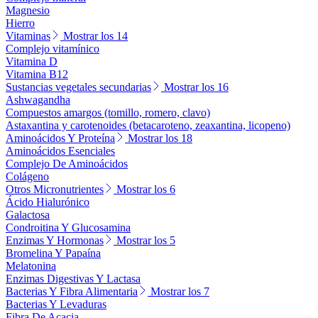
Magnesio
Hierro
Vitaminas
Mostrar los 14
Complejo vitamínico
Vitamina D
Vitamina B12
Sustancias vegetales secundarias
Mostrar los 16
Ashwagandha
Compuestos amargos (tomillo, romero, clavo)
Astaxantina y carotenoides (betacaroteno, zeaxantina, licopeno)
Aminoácidos Y Proteína
Mostrar los 18
Aminoácidos Esenciales
Complejo De Aminoácidos
Colágeno
Otros Micronutrientes
Mostrar los 6
Ácido Hialurónico
Galactosa
Condroitina Y Glucosamina
Enzimas Y Hormonas
Mostrar los 5
Bromelina Y Papaína
Melatonina
Enzimas Digestivas Y Lactasa
Bacterias Y Fibra Alimentaria
Mostrar los 7
Bacterias Y Levaduras
Fibra De Acacia