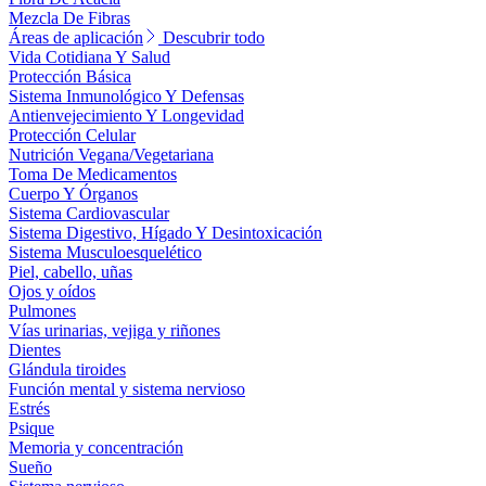
Mezcla De Fibras
Áreas de aplicación
Descubrir todo
Vida Cotidiana Y Salud
Protección Básica
Sistema Inmunológico Y Defensas
Antienvejecimiento Y Longevidad
Protección Celular
Nutrición Vegana/Vegetariana
Toma De Medicamentos
Cuerpo Y Órganos
Sistema Cardiovascular
Sistema Digestivo, Hígado Y Desintoxicación
Sistema Musculoesquelético
Piel, cabello, uñas
Ojos y oídos
Pulmones
Vías urinarias, vejiga y riñones
Dientes
Glándula tiroides
Función mental y sistema nervioso
Estrés
Psique
Memoria y concentración
Sueño