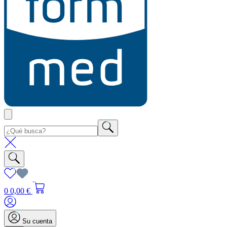
0
0,00 €
Su cuenta