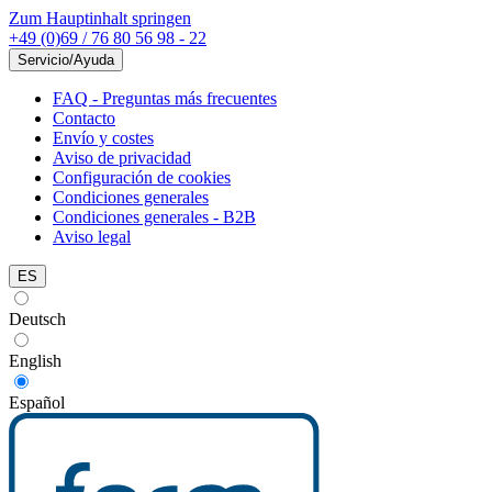
Zum Hauptinhalt springen
+49 (0)69 / 76 80 56 98 - 22
Servicio/Ayuda
FAQ - Preguntas más frecuentes
Contacto
Envío y costes
Aviso de privacidad
Configuración de cookies
Condiciones generales
Condiciones generales - B2B
Aviso legal
ES
Deutsch
English
Español