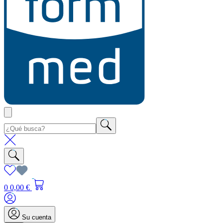
0
0,00 €
Su cuenta