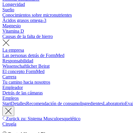
Longevidad
Sueño
Conocimientos sobre micronutrientes
Ácidos grasos omega-3
Magnesio
Vitamina D
Causas de la falta de hierro
La empresa
Las personas detrás de FormMed
Responsabilidad
Wissenschaftlicher Beirat
El concepto FormMed
Carrera
Tu camino hacia nosotros
Empleador
Detrás de las cámaras
Empleos
Start
Detalles
Recomendación de consumo
Ingredientes
Laboratorio
Eva
Zurück zu: Sistema Musculoesquelético
Cirugía