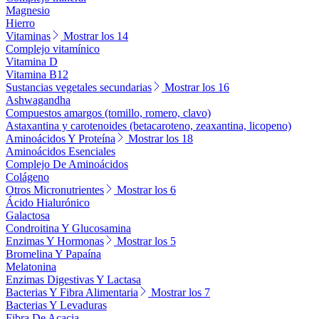
Magnesio
Hierro
Vitaminas
Mostrar los 14
Complejo vitamínico
Vitamina D
Vitamina B12
Sustancias vegetales secundarias
Mostrar los 16
Ashwagandha
Compuestos amargos (tomillo, romero, clavo)
Astaxantina y carotenoides (betacaroteno, zeaxantina, licopeno)
Aminoácidos Y Proteína
Mostrar los 18
Aminoácidos Esenciales
Complejo De Aminoácidos
Colágeno
Otros Micronutrientes
Mostrar los 6
Ácido Hialurónico
Galactosa
Condroitina Y Glucosamina
Enzimas Y Hormonas
Mostrar los 5
Bromelina Y Papaína
Melatonina
Enzimas Digestivas Y Lactasa
Bacterias Y Fibra Alimentaria
Mostrar los 7
Bacterias Y Levaduras
Fibra De Acacia