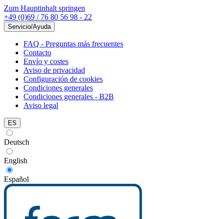
Zum Hauptinhalt springen
+49 (0)69 / 76 80 56 98 - 22
Servicio/Ayuda
FAQ - Preguntas más frecuentes
Contacto
Envío y costes
Aviso de privacidad
Configuración de cookies
Condiciones generales
Condiciones generales - B2B
Aviso legal
ES
Deutsch
English
Español