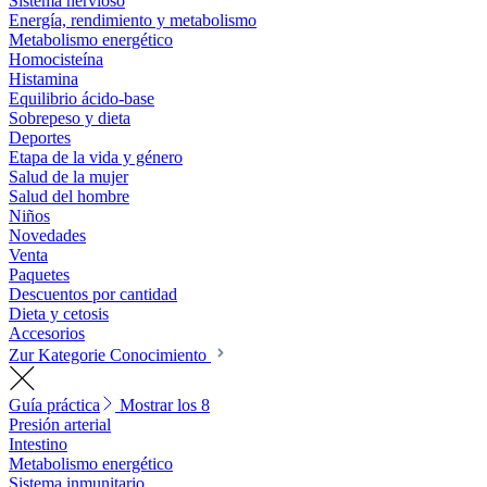
Sistema nervioso
Energía, rendimiento y metabolismo
Metabolismo energético
Homocisteína
Histamina
Equilibrio ácido-base
Sobrepeso y dieta
Deportes
Etapa de la vida y género
Salud de la mujer
Salud del hombre
Niños
Novedades
Venta
Paquetes
Descuentos por cantidad
Dieta y cetosis
Accesorios
Zur Kategorie Conocimiento
Guía práctica
Mostrar los 8
Presión arterial
Intestino
Metabolismo energético
Sistema inmunitario