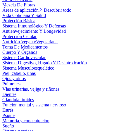
Mezcla De Fibras
Áreas de aplicación
Descubrir todo
Vida Cotidiana Y Salud
Protección Básica
Sistema Inmunológico Y Defensas
Antienvejecimiento Y Longevidad
Protección Celular
Nutrición Vegana/Vegetariana
Toma De Medicamentos
Cuerpo Y Órganos
Sistema Cardiovascular
Sistema Digestivo, Hígado Y Desintoxicación
Sistema Musculoesquelético
Piel, cabello, uñas
Ojos y oídos
Pulmones
Vías urinarias, vejiga y riñones
Dientes
Glándula tiroides
Función mental y sistema nervioso
Estrés
Psique
Memoria y concentración
Sueño