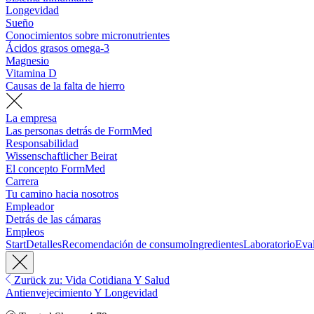
Longevidad
Sueño
Conocimientos sobre micronutrientes
Ácidos grasos omega-3
Magnesio
Vitamina D
Causas de la falta de hierro
La empresa
Las personas detrás de FormMed
Responsabilidad
Wissenschaftlicher Beirat
El concepto FormMed
Carrera
Tu camino hacia nosotros
Empleador
Detrás de las cámaras
Empleos
Start
Detalles
Recomendación de consumo
Ingredientes
Laboratorio
Eva
Zurück zu: Vida Cotidiana Y Salud
Antienvejecimiento Y Longevidad