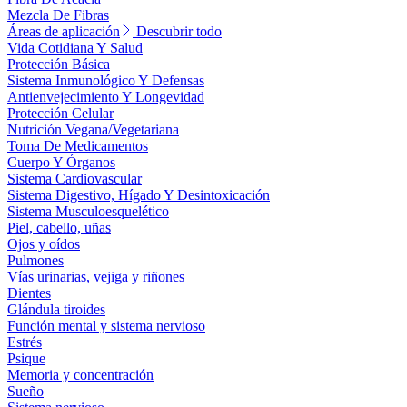
Mezcla De Fibras
Áreas de aplicación
Descubrir todo
Vida Cotidiana Y Salud
Protección Básica
Sistema Inmunológico Y Defensas
Antienvejecimiento Y Longevidad
Protección Celular
Nutrición Vegana/Vegetariana
Toma De Medicamentos
Cuerpo Y Órganos
Sistema Cardiovascular
Sistema Digestivo, Hígado Y Desintoxicación
Sistema Musculoesquelético
Piel, cabello, uñas
Ojos y oídos
Pulmones
Vías urinarias, vejiga y riñones
Dientes
Glándula tiroides
Función mental y sistema nervioso
Estrés
Psique
Memoria y concentración
Sueño