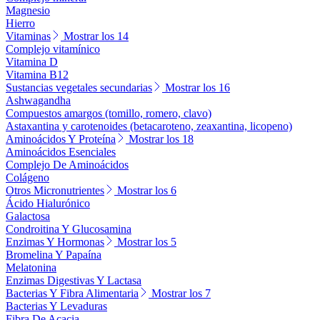
Magnesio
Hierro
Vitaminas
Mostrar los 14
Complejo vitamínico
Vitamina D
Vitamina B12
Sustancias vegetales secundarias
Mostrar los 16
Ashwagandha
Compuestos amargos (tomillo, romero, clavo)
Astaxantina y carotenoides (betacaroteno, zeaxantina, licopeno)
Aminoácidos Y Proteína
Mostrar los 18
Aminoácidos Esenciales
Complejo De Aminoácidos
Colágeno
Otros Micronutrientes
Mostrar los 6
Ácido Hialurónico
Galactosa
Condroitina Y Glucosamina
Enzimas Y Hormonas
Mostrar los 5
Bromelina Y Papaína
Melatonina
Enzimas Digestivas Y Lactasa
Bacterias Y Fibra Alimentaria
Mostrar los 7
Bacterias Y Levaduras
Fibra De Acacia