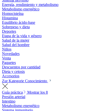
Sistema nervioso
Energía, rendimiento y metabolismo
Metabolismo energético
Homocisteína
Histamina
Equilibrio ácido-base
Sobrepeso y dieta
Deportes
Etapa de la vida y género
Salud de la mujer
Salud del hombre
Niños
Novedades
Venta
Paquetes
Descuentos por cantidad
Dieta y cetosis
Accesorios
Zur Kategorie Conocimiento
Guía práctica
Mostrar los 8
Presión arterial
Intestino
Metabolismo energético
Sistema inmunitario