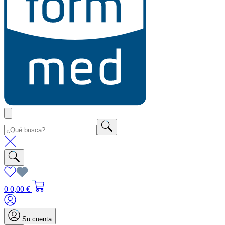
0
0,00 €
Su cuenta