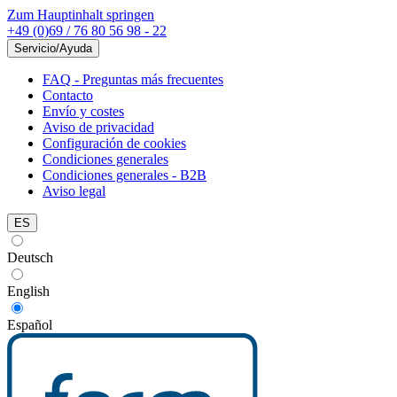
Zum Hauptinhalt springen
+49 (0)69 / 76 80 56 98 - 22
Servicio/Ayuda
FAQ - Preguntas más frecuentes
Contacto
Envío y costes
Aviso de privacidad
Configuración de cookies
Condiciones generales
Condiciones generales - B2B
Aviso legal
ES
Deutsch
English
Español