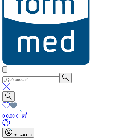
0
0,00 €
Su cuenta