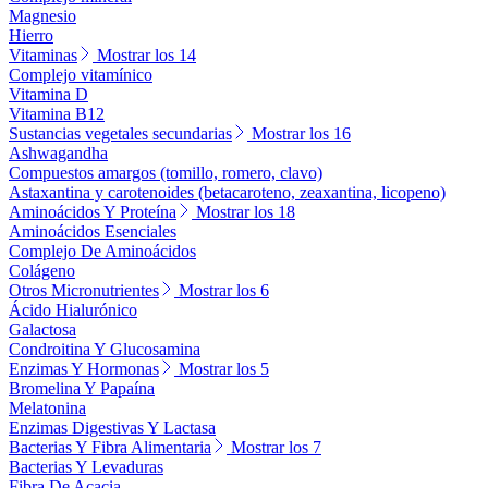
Magnesio
Hierro
Vitaminas
Mostrar los 14
Complejo vitamínico
Vitamina D
Vitamina B12
Sustancias vegetales secundarias
Mostrar los 16
Ashwagandha
Compuestos amargos (tomillo, romero, clavo)
Astaxantina y carotenoides (betacaroteno, zeaxantina, licopeno)
Aminoácidos Y Proteína
Mostrar los 18
Aminoácidos Esenciales
Complejo De Aminoácidos
Colágeno
Otros Micronutrientes
Mostrar los 6
Ácido Hialurónico
Galactosa
Condroitina Y Glucosamina
Enzimas Y Hormonas
Mostrar los 5
Bromelina Y Papaína
Melatonina
Enzimas Digestivas Y Lactasa
Bacterias Y Fibra Alimentaria
Mostrar los 7
Bacterias Y Levaduras
Fibra De Acacia