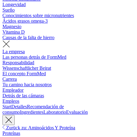
Longevidad
Sueño
Conocimientos sobre micronutrientes
Ácidos grasos omega-3
Magnesio
Vitamina D
Causas de la falta de hierro
La empresa
Las personas detrás de FormMed
Responsabilidad
Wissenschaftlicher Beirat
El concepto FormMed
Carrera
Tu camino hacia nosotros
Empleador
Detrás de las cámaras
Empleos
Start
Detalles
Recomendación de
consumo
Ingredientes
Laboratorio
Evaluación
Zurück zu: Aminoácidos Y Proteína
Proteínas