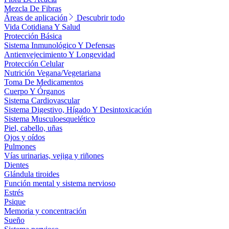
Mezcla De Fibras
Áreas de aplicación
Descubrir todo
Vida Cotidiana Y Salud
Protección Básica
Sistema Inmunológico Y Defensas
Antienvejecimiento Y Longevidad
Protección Celular
Nutrición Vegana/Vegetariana
Toma De Medicamentos
Cuerpo Y Órganos
Sistema Cardiovascular
Sistema Digestivo, Hígado Y Desintoxicación
Sistema Musculoesquelético
Piel, cabello, uñas
Ojos y oídos
Pulmones
Vías urinarias, vejiga y riñones
Dientes
Glándula tiroides
Función mental y sistema nervioso
Estrés
Psique
Memoria y concentración
Sueño