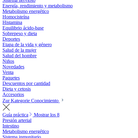
Sistema nervioso
Energía, rendimiento y metabolismo
Metabolismo energético
Homocisteína
Histamina
Equilibrio ácido-base
Sobrepeso y dieta
Deportes
Etapa de la vida y género
Salud de la mujer
Salud del hombre
Niños
Novedades
Venta
Paquetes
Descuentos por cantidad
Dieta y cetosis
Accesorios
Zur Kategorie Conocimiento
Guía práctica
Mostrar los 8
Presión arterial
Intestino
Metabolismo energético
Sistema inmunitario