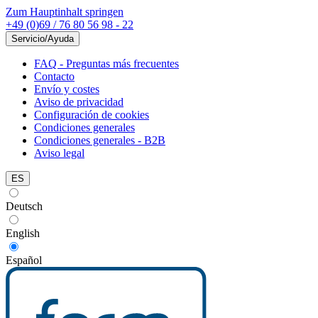
Zum Hauptinhalt springen
+49 (0)69 / 76 80 56 98 - 22
Servicio/Ayuda
FAQ - Preguntas más frecuentes
Contacto
Envío y costes
Aviso de privacidad
Configuración de cookies
Condiciones generales
Condiciones generales - B2B
Aviso legal
ES
Deutsch
English
Español