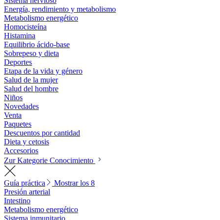
Sistema nervioso
Energía, rendimiento y metabolismo
Metabolismo energético
Homocisteína
Histamina
Equilibrio ácido-base
Sobrepeso y dieta
Deportes
Etapa de la vida y género
Salud de la mujer
Salud del hombre
Niños
Novedades
Venta
Paquetes
Descuentos por cantidad
Dieta y cetosis
Accesorios
Zur Kategorie Conocimiento
Guía práctica
Mostrar los 8
Presión arterial
Intestino
Metabolismo energético
Sistema inmunitario