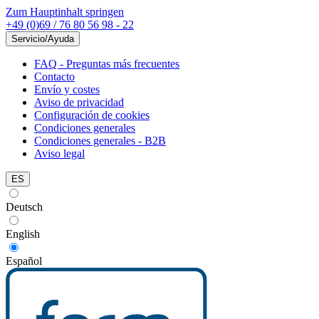
Zum Hauptinhalt springen
+49 (0)69 / 76 80 56 98 - 22
Servicio/Ayuda
FAQ - Preguntas más frecuentes
Contacto
Envío y costes
Aviso de privacidad
Configuración de cookies
Condiciones generales
Condiciones generales - B2B
Aviso legal
ES
Deutsch
English
Español