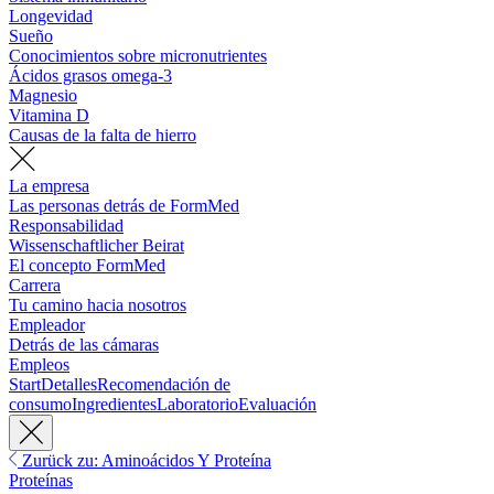
Longevidad
Sueño
Conocimientos sobre micronutrientes
Ácidos grasos omega-3
Magnesio
Vitamina D
Causas de la falta de hierro
La empresa
Las personas detrás de FormMed
Responsabilidad
Wissenschaftlicher Beirat
El concepto FormMed
Carrera
Tu camino hacia nosotros
Empleador
Detrás de las cámaras
Empleos
Start
Detalles
Recomendación de
consumo
Ingredientes
Laboratorio
Evaluación
Zurück zu: Aminoácidos Y Proteína
Proteínas