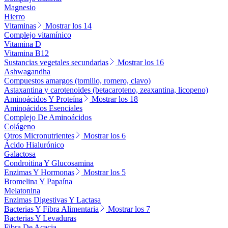
Magnesio
Hierro
Vitaminas
Mostrar los 14
Complejo vitamínico
Vitamina D
Vitamina B12
Sustancias vegetales secundarias
Mostrar los 16
Ashwagandha
Compuestos amargos (tomillo, romero, clavo)
Astaxantina y carotenoides (betacaroteno, zeaxantina, licopeno)
Aminoácidos Y Proteína
Mostrar los 18
Aminoácidos Esenciales
Complejo De Aminoácidos
Colágeno
Otros Micronutrientes
Mostrar los 6
Ácido Hialurónico
Galactosa
Condroitina Y Glucosamina
Enzimas Y Hormonas
Mostrar los 5
Bromelina Y Papaína
Melatonina
Enzimas Digestivas Y Lactasa
Bacterias Y Fibra Alimentaria
Mostrar los 7
Bacterias Y Levaduras
Fibra De Acacia