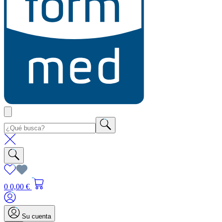
0
0,00 €
Su cuenta