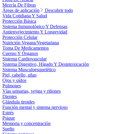
Mezcla De Fibras
Áreas de aplicación
Descubrir todo
Vida Cotidiana Y Salud
Protección Básica
Sistema Inmunológico Y Defensas
Antienvejecimiento Y Longevidad
Protección Celular
Nutrición Vegana/Vegetariana
Toma De Medicamentos
Cuerpo Y Órganos
Sistema Cardiovascular
Sistema Digestivo, Hígado Y Desintoxicación
Sistema Musculoesquelético
Piel, cabello, uñas
Ojos y oídos
Pulmones
Vías urinarias, vejiga y riñones
Dientes
Glándula tiroides
Función mental y sistema nervioso
Estrés
Psique
Memoria y concentración
Sueño