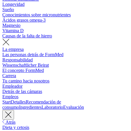
Longevidad
Sueño
Conocimientos sobre micronutrientes
Ácidos grasos omega-3
Magnesio
Vitamina D
Causas de la falta de hierro
La empresa
Las personas detrás de FormMed
Responsabilidad
Wissenschaftlicher Beirat
El concepto FormMed
Carrera
Tu camino hacia nosotros
Empleador
Detrás de las cámaras
Empleos
Start
Detalles
Recomendación de
consumo
Ingredientes
Laboratorio
Evaluación
Atrás
Dieta y cetosis