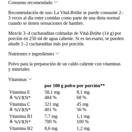
Consumo recomendado
Recomendación de uso:
La Vital-Brühe se puede consumir 2–
3 veces al día entre comidas como parte de una dieta normal
cuando se tienen sensaciones de hambre.
Mezcle 3–4 cucharaditas colmadas de Vital-Brühe (14 g) por
porción en 250 ml de agua caliente. Si es necesario, se pueden
añadir 1–2 cucharaditas más por porción.
Nutrientes e ingredientes
Polvo para la preparación de un caldo caliente con vitaminas
y minerales
Vitaminas
por 100 g polvo
por porción**
Vitamina E
58,1 mg
8,1 mg
484 %
68 %
≙ %VRN*
Vitamina C
321 mg
45 mg
401 %
56 %
≙ %VRN*
Vitamina B1
7,7 mg
1,1 mg
700 %
100 %
≙ %VRN*
Vitamina B2
8,6 mg
1,2 mg