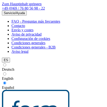
Zum Hauptinhalt springen
+49 (0)69 / 76 80 56 98 - 22
Servicio/Ayuda
FAQ - Preguntas más frecuentes
Contacto
Envío y costes
Aviso de privacidad
Configuración de cookies
Condiciones generales
Condiciones generales - B2B
Aviso legal
ES
Deutsch
English
Español