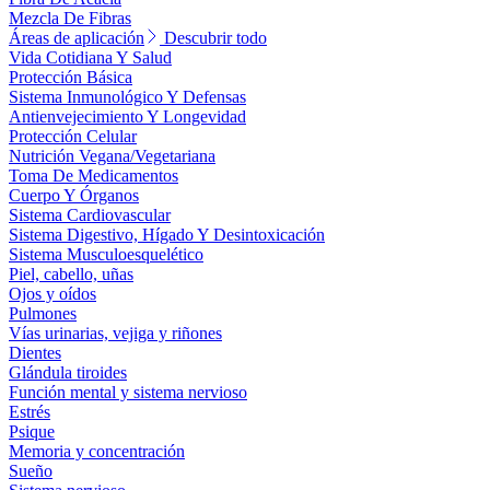
Mezcla De Fibras
Áreas de aplicación
Descubrir todo
Vida Cotidiana Y Salud
Protección Básica
Sistema Inmunológico Y Defensas
Antienvejecimiento Y Longevidad
Protección Celular
Nutrición Vegana/Vegetariana
Toma De Medicamentos
Cuerpo Y Órganos
Sistema Cardiovascular
Sistema Digestivo, Hígado Y Desintoxicación
Sistema Musculoesquelético
Piel, cabello, uñas
Ojos y oídos
Pulmones
Vías urinarias, vejiga y riñones
Dientes
Glándula tiroides
Función mental y sistema nervioso
Estrés
Psique
Memoria y concentración
Sueño