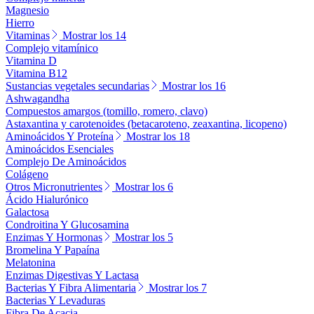
Magnesio
Hierro
Vitaminas
Mostrar los 14
Complejo vitamínico
Vitamina D
Vitamina B12
Sustancias vegetales secundarias
Mostrar los 16
Ashwagandha
Compuestos amargos (tomillo, romero, clavo)
Astaxantina y carotenoides (betacaroteno, zeaxantina, licopeno)
Aminoácidos Y Proteína
Mostrar los 18
Aminoácidos Esenciales
Complejo De Aminoácidos
Colágeno
Otros Micronutrientes
Mostrar los 6
Ácido Hialurónico
Galactosa
Condroitina Y Glucosamina
Enzimas Y Hormonas
Mostrar los 5
Bromelina Y Papaína
Melatonina
Enzimas Digestivas Y Lactasa
Bacterias Y Fibra Alimentaria
Mostrar los 7
Bacterias Y Levaduras
Fibra De Acacia