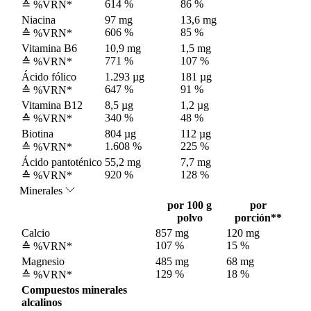
614 %
86 %
≙ %VRN*
Niacina
97 mg
13,6 mg
606 %
85 %
≙ %VRN*
Vitamina B6
10,9 mg
1,5 mg
771 %
107 %
≙ %VRN*
Ácido fólico
1.293 µg
181 µg
647 %
91 %
≙ %VRN*
Vitamina B12
8,5 µg
1,2 µg
340 %
48 %
≙ %VRN*
Biotina
804 µg
112 µg
1.608 %
225 %
≙ %VRN*
Ácido pantoténico
55,2 mg
7,7 mg
920 %
128 %
≙ %VRN*
Minerales
por 100 g
por
polvo
porción**
Calcio
857 mg
120 mg
107 %
15 %
≙ %VRN*
Magnesio
485 mg
68 mg
129 %
18 %
≙ %VRN*
Compuestos minerales
alcalinos