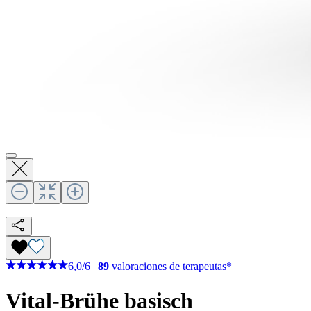
6,0
/
6
|
89
valoraciones de terapeutas*
Vital-Brühe basisch