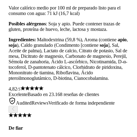
Valor calórico medio por 100 ml de preparado listo para el
consumo con agua: 71 kJ (16,7 kcal)
Posibles alérgenos
: Soja y apio. Puede contener trazas de
gluten, proteína de huevo, leche, lactosa y mostaza.
Ingredientes:
Maltodextrina (59,8 %), Aroma (contiene
apio
,
soja
), Caldo granulado (Condimento [contiene
soja
], Sal,
Aceite de palma), Lactato de calcio, Citrato de potasio, Sal de
mesa, Dicitrato de magnesio, Carbonato de magnesio, Perejil,
Sémola de zanahoria, Ácido L-ascórbico, Nicotinamida, D-α-
tocoferol, D-pantotenato cálcico, Clorhidrato de piridoxina,
Mononitrato de tiamina, Riboflavina, Ácido
pteroilmonoglutámico, D-biotina, Cianocobalamina.
4,82
/5
Excelente
Basado en 23.168 reseñas de clientes
AuditedReviews
Verificado de forma independiente
De fiar