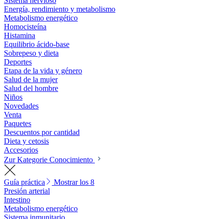
Sistema nervioso
Energía, rendimiento y metabolismo
Metabolismo energético
Homocisteína
Histamina
Equilibrio ácido-base
Sobrepeso y dieta
Deportes
Etapa de la vida y género
Salud de la mujer
Salud del hombre
Niños
Novedades
Venta
Paquetes
Descuentos por cantidad
Dieta y cetosis
Accesorios
Zur Kategorie Conocimiento
Guía práctica
Mostrar los 8
Presión arterial
Intestino
Metabolismo energético
Sistema inmunitario