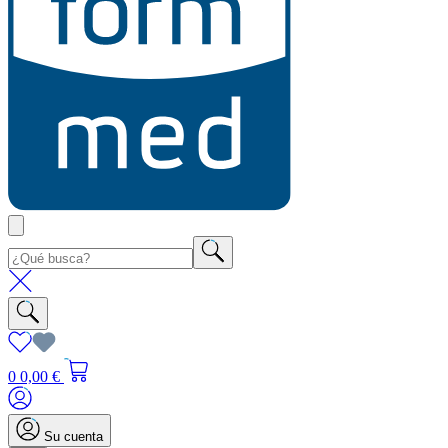
0
0,00 €
Su cuenta