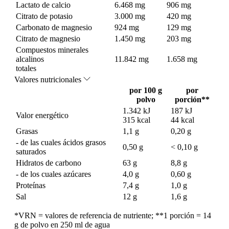
Lactato de calcio
6.468 mg
906 mg
Citrato de potasio
3.000 mg
420 mg
Carbonato de magnesio
924 mg
129 mg
Citrato de magnesio
1.450 mg
203 mg
Compuestos minerales
alcalinos
11.842 mg
1.658 mg
totales
Valores nutricionales
por 100 g
por
polvo
porción**
1.342 kJ
187 kJ
Valor energético
315 kcal
44 kcal
Grasas
1,1 g
0,20 g
- de las cuales ácidos grasos
0,50 g
< 0,10 g
saturados
Hidratos de carbono
63 g
8,8 g
- de los cuales azúcares
4,0 g
0,60 g
Proteínas
7,4 g
1,0 g
Sal
12 g
1,6 g
*VRN = valores de referencia de nutriente; **1 porción = 14
g de polvo en 250 ml de agua