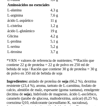
Aminoácidos no esenciales
L-alanina
4,3 g
L-arginina
7,6 g
ácido L-aspártico
11 g
L-cisteína
1,2 g
ácido L-glutámico
19 g
Glicina
4,2 g
L-prolina
5,1 g
L-serina
5,2 g
L-tirosina
3,7 g
*VRN = valores de referencia de nutrientes; **Ración que
contiene 22 g de proteína = 22 g de polvo en 250 ml de
bebida de soja / Ración que contiene 30 g de proteína = 30 g
de polvo en 350 ml de bebida de soja
Ingredientes:
aislado de proteína de
soja
(66,2 %), dextrina
resistente (23,4 %), aroma, tartrato de L-carnitina, fosfato de
calcio, almidón de maíz, espesante (goma xantana), emulgente
(lecitina de
soja
), hidróxido de magnesio, ácido L-ascórbico,
caramelo (jarabe de glucosa, maltodextrina, azúcar) (0,25 %),
coenzima Q10, edulcorante (acesulfamo K, sucralosa),