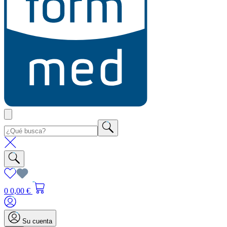
0
0,00 €
Su cuenta