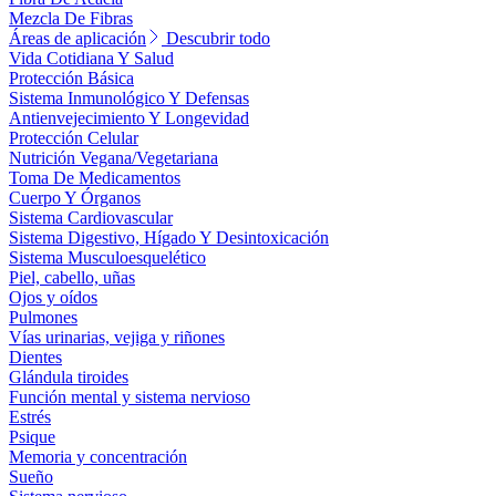
Mezcla De Fibras
Áreas de aplicación
Descubrir todo
Vida Cotidiana Y Salud
Protección Básica
Sistema Inmunológico Y Defensas
Antienvejecimiento Y Longevidad
Protección Celular
Nutrición Vegana/Vegetariana
Toma De Medicamentos
Cuerpo Y Órganos
Sistema Cardiovascular
Sistema Digestivo, Hígado Y Desintoxicación
Sistema Musculoesquelético
Piel, cabello, uñas
Ojos y oídos
Pulmones
Vías urinarias, vejiga y riñones
Dientes
Glándula tiroides
Función mental y sistema nervioso
Estrés
Psique
Memoria y concentración
Sueño