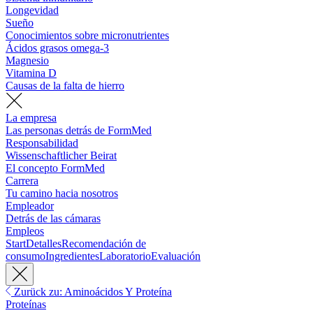
Longevidad
Sueño
Conocimientos sobre micronutrientes
Ácidos grasos omega-3
Magnesio
Vitamina D
Causas de la falta de hierro
La empresa
Las personas detrás de FormMed
Responsabilidad
Wissenschaftlicher Beirat
El concepto FormMed
Carrera
Tu camino hacia nosotros
Empleador
Detrás de las cámaras
Empleos
Start
Detalles
Recomendación de
consumo
Ingredientes
Laboratorio
Evaluación
Zurück zu: Aminoácidos Y Proteína
Proteínas