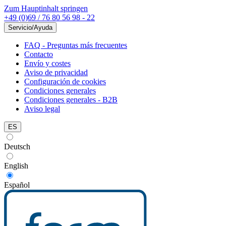
Zum Hauptinhalt springen
+49 (0)69 / 76 80 56 98 - 22
Servicio/Ayuda
FAQ - Preguntas más frecuentes
Contacto
Envío y costes
Aviso de privacidad
Configuración de cookies
Condiciones generales
Condiciones generales - B2B
Aviso legal
ES
Deutsch
English
Español