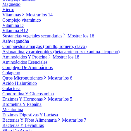
Magnesio
Hierro
Vitaminas
Mostrar los 14
Complejo vitamínico
Vitamina D
Vitamina B12
Sustancias vegetales secundarias
Mostrar los 16
Ashwagandha
Compuestos amargos (tomillo, romero, clavo)
Astaxantina y carotenoides (betacaroteno, zeaxantina, licopeno)
Aminoácidos Y Proteína
Mostrar los 18
Aminoácidos Esenciales
Complejo De Aminoácidos
Colágeno
Otros Micronutrientes
Mostrar los 6
Ácido Hialurónico
Galactosa
Condroitina Y Glucosamina
Enzimas Y Hormonas
Mostrar los 5
Bromelina Y Papaína
Melatonina
Enzimas Digestivas Y Lactasa
Bacterias Y Fibra Alimentaria
Mostrar los 7
Bacterias Y Levaduras
Fibra De Acacia