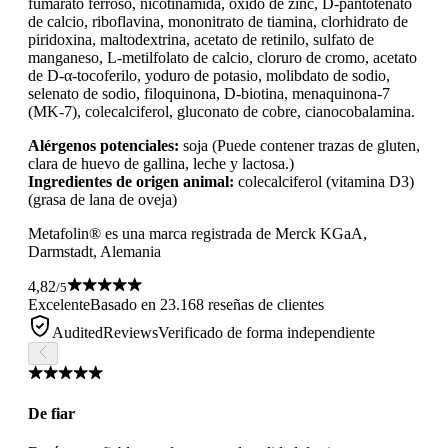
fumarato ferroso, nicotinamida, óxido de zinc, D-pantotenato
de calcio, riboflavina, mononitrato de tiamina, clorhidrato de
piridoxina, maltodextrina, acetato de retinilo, sulfato de
manganeso, L-metilfolato de calcio, cloruro de cromo, acetato
de D-α-tocoferilo, yoduro de potasio, molibdato de sodio,
selenato de sodio, filoquinona, D-biotina, menaquinona-7
(MK-7), colecalciferol, gluconato de cobre, cianocobalamina.
Alérgenos potenciales:
soja (Puede contener trazas de gluten,
clara de huevo de gallina, leche y lactosa.)
Ingredientes de origen animal:
colecalciferol (vitamina D3)
(grasa de lana de oveja)
Metafolin® es una marca registrada de Merck KGaA,
Darmstadt, Alemania
4,82
/5
Excelente
Basado en 23.168 reseñas de clientes
AuditedReviews
Verificado de forma independiente
De fiar