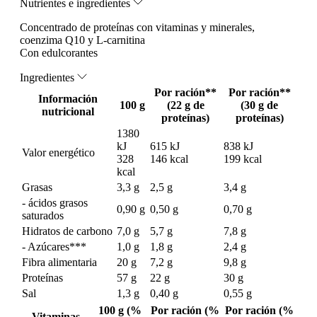
Nutrientes e ingredientes
Concentrado de proteínas con vitaminas y minerales,
coenzima Q10 y L-carnitina
Con edulcorantes
Ingredientes
Por ración**
Por ración**
Información
100 g
(22 g de
(30 g de
nutricional
proteínas)
proteínas)
1380
kJ
615 kJ
838 kJ
Valor energético
328
146 kcal
199 kcal
kcal
Grasas
3,3 g
2,5 g
3,4 g
- ácidos grasos
0,90 g
0,50 g
0,70 g
saturados
Hidratos de carbono
7,0 g
5,7 g
7,8 g
- Azúcares***
1,0 g
1,8 g
2,4 g
Fibra alimentaria
20 g
7,2 g
9,8 g
Proteínas
57 g
22 g
30 g
Sal
1,3 g
0,40 g
0,55 g
100 g (%
Por ración (%
Por ración (%
Vitaminas