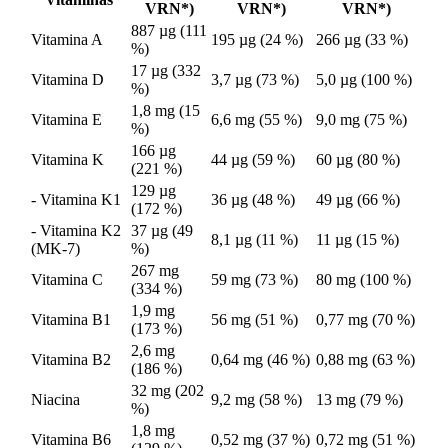
VRN*)
VRN*)
VRN*)
887 µg (111
Vitamina A
195 µg (24 %)
266 µg (33 %)
%)
17 µg (332
Vitamina D
3,7 µg (73 %)
5,0 µg (100 %)
%)
1,8 mg (15
Vitamina E
6,6 mg (55 %)
9,0 mg (75 %)
%)
166 µg
Vitamina K
44 µg (59 %)
60 µg (80 %)
(221 %)
129 µg
- Vitamina K1
36 µg (48 %)
49 µg (66 %)
(172 %)
- Vitamina K2
37 µg (49
8,1 µg (11 %)
11 µg (15 %)
(MK-7)
%)
267 mg
Vitamina C
59 mg (73 %)
80 mg (100 %)
(334 %)
1,9 mg
Vitamina B1
56 mg (51 %)
0,77 mg (70 %)
(173 %)
2,6 mg
Vitamina B2
0,64 mg (46 %)
0,88 mg (63 %)
(186 %)
32 mg (202
Niacina
9,2 mg (58 %)
13 mg (79 %)
%)
1,8 mg
Vitamina B6
0,52 mg (37 %)
0,72 mg (51 %)