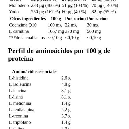
Molibdeno
233 µg (466 %)
51 µg (103 %)
70 µg (140 %)
Yodo
250 µg (167 %)
60 µg (40 %)
82 µg (55 %)
Otros ingredientes
100 g
Por ración
Por ración
Coenzima Q10
100 mg
22 mg
30 mg
L-carnitina
1667 mg
370 mg
500 mg
***de la cual lactosa
<0,10 g
<0,10 g
<0,10 g
Perfil de aminoácidos por 100 g de
proteína
Aminoácidos esenciales
L-histidina
2,6 g
L-isoleucina
4,8 g
L-leucina
8,1 g
L-lisina
8,1 g
L-metionina
1,4 g
L-fenilalanina
5,2 g
L-treonina
3,7 g
L-triptófano
1,4 g
L-valina
5,0 g