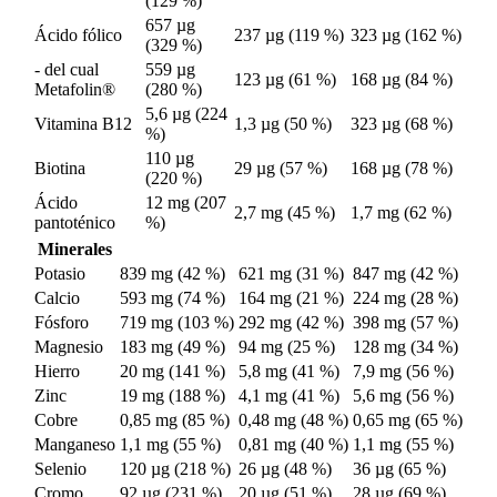
(129 %)
657 µg
Ácido fólico
237 µg (119 %)
323 µg (162 %)
(329 %)
- del cual
559 µg
123 µg (61 %)
168 µg (84 %)
Metafolin®
(280 %)
5,6 µg (224
Vitamina B12
1,3 µg (50 %)
323 µg (68 %)
%)
110 µg
Biotina
29 µg (57 %)
168 µg (78 %)
(220 %)
Ácido
12 mg (207
2,7 mg (45 %)
1,7 mg (62 %)
pantoténico
%)
Minerales
Potasio
839 mg (42 %)
621 mg (31 %)
847 mg (42 %)
Calcio
593 mg (74 %)
164 mg (21 %)
224 mg (28 %)
Fósforo
719 mg (103 %)
292 mg (42 %)
398 mg (57 %)
Magnesio
183 mg (49 %)
94 mg (25 %)
128 mg (34 %)
Hierro
20 mg (141 %)
5,8 mg (41 %)
7,9 mg (56 %)
Zinc
19 mg (188 %)
4,1 mg (41 %)
5,6 mg (56 %)
Cobre
0,85 mg (85 %)
0,48 mg (48 %)
0,65 mg (65 %)
Manganeso
1,1 mg (55 %)
0,81 mg (40 %)
1,1 mg (55 %)
Selenio
120 µg (218 %)
26 µg (48 %)
36 µg (65 %)
Cromo
92 µg (231 %)
20 µg (51 %)
28 µg (69 %)