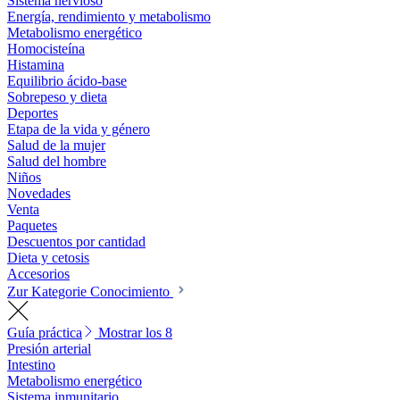
Sistema nervioso
Energía, rendimiento y metabolismo
Metabolismo energético
Homocisteína
Histamina
Equilibrio ácido-base
Sobrepeso y dieta
Deportes
Etapa de la vida y género
Salud de la mujer
Salud del hombre
Niños
Novedades
Venta
Paquetes
Descuentos por cantidad
Dieta y cetosis
Accesorios
Zur Kategorie Conocimiento
Guía práctica
Mostrar los 8
Presión arterial
Intestino
Metabolismo energético
Sistema inmunitario