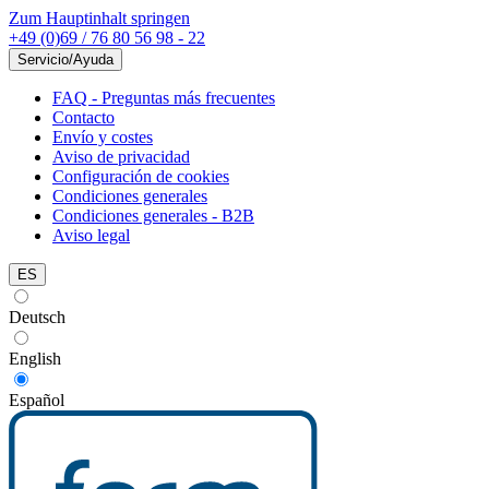
Zum Hauptinhalt springen
+49 (0)69 / 76 80 56 98 - 22
Servicio/Ayuda
FAQ - Preguntas más frecuentes
Contacto
Envío y costes
Aviso de privacidad
Configuración de cookies
Condiciones generales
Condiciones generales - B2B
Aviso legal
ES
Deutsch
English
Español