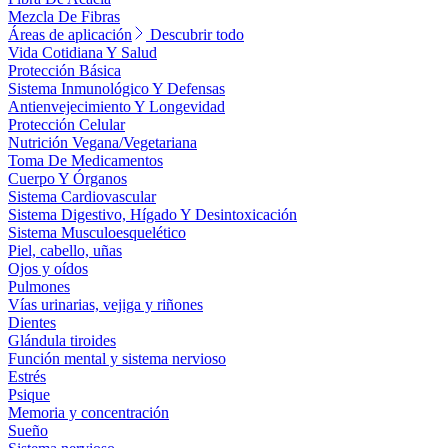
Mezcla De Fibras
Áreas de aplicación
Descubrir todo
Vida Cotidiana Y Salud
Protección Básica
Sistema Inmunológico Y Defensas
Antienvejecimiento Y Longevidad
Protección Celular
Nutrición Vegana/Vegetariana
Toma De Medicamentos
Cuerpo Y Órganos
Sistema Cardiovascular
Sistema Digestivo, Hígado Y Desintoxicación
Sistema Musculoesquelético
Piel, cabello, uñas
Ojos y oídos
Pulmones
Vías urinarias, vejiga y riñones
Dientes
Glándula tiroides
Función mental y sistema nervioso
Estrés
Psique
Memoria y concentración
Sueño