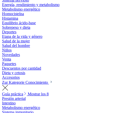
Sistema nervioso
Energía, rendimiento y metabolismo
Metabolismo energético
Homocisteína
Histamina
Equilibrio ácido-base
Sobrepeso y dieta
Deportes
Etapa de la vida y género
Salud de la mujer
Salud del hombre
Niños
Novedades
Venta
Paquetes
Descuentos por cantidad
Dieta y cetosis
Accesorios
Zur Kategorie Conocimiento
Guía práctica
Mostrar los 8
Presión arterial
Intestino
Metabolismo energético
Sistema inmunitario