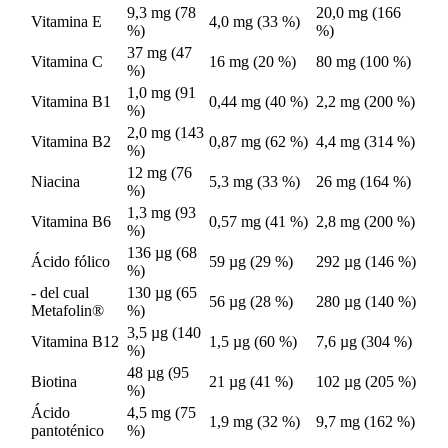
9,3 mg (78
20,0 mg (166
Vitamina E
4,0 mg (33 %)
%)
%)
37 mg (47
Vitamina C
16 mg (20 %)
80 mg (100 %)
%)
1,0 mg (91
Vitamina B1
0,44 mg (40 %)
2,2 mg (200 %)
%)
2,0 mg (143
Vitamina B2
0,87 mg (62 %)
4,4 mg (314 %)
%)
12 mg (76
Niacina
5,3 mg (33 %)
26 mg (164 %)
%)
1,3 mg (93
Vitamina B6
0,57 mg (41 %)
2,8 mg (200 %)
%)
136 µg (68
Ácido fólico
59 µg (29 %)
292 µg (146 %)
%)
- del cual
130 µg (65
56 µg (28 %)
280 µg (140 %)
Metafolin®
%)
3,5 µg (140
Vitamina B12
1,5 µg (60 %)
7,6 µg (304 %)
%)
48 µg (95
Biotina
21 µg (41 %)
102 µg (205 %)
%)
Ácido
4,5 mg (75
1,9 mg (32 %)
9,7 mg (162 %)
pantoténico
%)