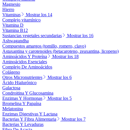
Magnesio
Hierro
Vitaminas
Mostrar los 14
Complejo vitamínico
Vitamina D
Vitamina B12
Sustancias vegetales secundarias
Mostrar los 16
Ashwagandha
Compuestos amargos (tomillo, romero, clavo)
Astaxantina y carotenoides (betacaroteno, zeaxantina, licopeno)
Aminoácidos Y Proteína
Mostrar los 18
Aminoácidos Esenciales
Complejo De Aminoácidos
Colágeno
Otros Micronutrientes
Mostrar los 6
Ácido Hialurónico
Galactosa
Condroitina Y Glucosamina
Enzimas Y Hormonas
Mostrar los 5
Bromelina Y Papaína
Melatonina
Enzimas Digestivas Y Lactasa
Bacterias Y Fibra Alimentaria
Mostrar los 7
Bacterias Y Levaduras
Fibra De Acacia