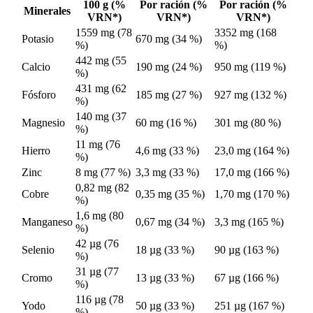
100 g (%
Por ración (%
Por ración (%
Minerales
VRN*)
VRN*)
VRN*)
1559 mg (78
3352 mg (168
Potasio
670 mg (34 %)
%)
%)
442 mg (55
Calcio
190 mg (24 %)
950 mg (119 %)
%)
431 mg (62
Fósforo
185 mg (27 %)
927 mg (132 %)
%)
140 mg (37
Magnesio
60 mg (16 %)
301 mg (80 %)
%)
11 mg (76
Hierro
4,6 mg (33 %)
23,0 mg (164 %)
%)
Zinc
8 mg (77 %)
3,3 mg (33 %)
17,0 mg (166 %)
0,82 mg (82
Cobre
0,35 mg (35 %)
1,70 mg (170 %)
%)
1,6 mg (80
Manganeso
0,67 mg (34 %)
3,3 mg (165 %)
%)
42 µg (76
Selenio
18 µg (33 %)
90 µg (163 %)
%)
31 µg (77
Cromo
13 µg (33 %)
67 µg (166 %)
%)
116 µg (78
Yodo
50 µg (33 %)
251 µg (167 %)
%)