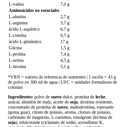
L-valina
7,0 g
Aminoácidos no esenciales
L-alanina
2,7 g
L-arginina
3,7 g
ácido L-aspártico
6,7 g
L-cisteína
0,7 g
ácido L-glutámico
17 g
Glicina
1,5 g
L-prolina
7,4 g
L-serina
4,5 g
L-tirosina
5,1 g
*VRN = valores de referencia de nutrientes | 1 ración = 43 g
de polvo en 300 ml de agua | UFC = unidades formadoras de
colonias
Ingredientes:
polvo de
suero
dulce, proteína de
leche
,
azúcar, almidón de maíz, aceite de
soja
, dextrina resistente,
concentrado de proteína de
suero
, maltodextrina, espesante
(goma guar), citrato de potasio, aroma, cloruro de potasio,
carbonato de magnesio, L-carnitina, emulgente (lecitina de
soja
), edulcorante (ciclamato de sodio, acesulfamo K,