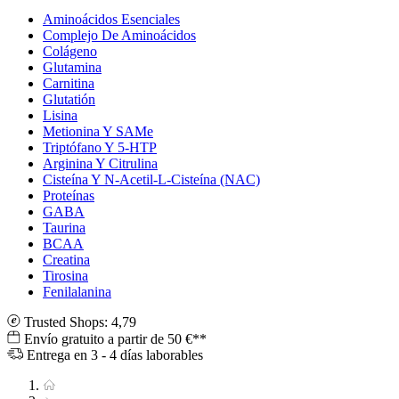
Aminoácidos Esenciales
Complejo De Aminoácidos
Colágeno
Glutamina
Carnitina
Glutatión
Lisina
Metionina Y SAMe
Triptófano Y 5-HTP
Arginina Y Citrulina
Cisteína Y N-Acetil-L-Cisteína (NAC)
Proteínas
GABA
Taurina
BCAA
Creatina
Tirosina
Fenilalanina
Trusted Shops: 4,79
Envío gratuito a partir de 50 €**
Entrega en 3 - 4 días laborables