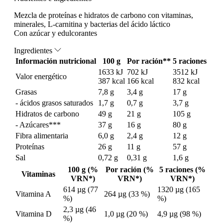
Mezcla de proteínas e hidratos de carbono con vitaminas,
minerales, L-carnitina y bacterias del ácido láctico
Con azúcar y edulcorantes
Ingredientes
Información nutricional
100 g
Por ración**
5 raciones
1633 kJ
702 kJ
3512 kJ
Valor energético
387 kcal
166 kcal
832 kcal
Grasas
7,8 g
3,4 g
17 g
- ácidos grasos saturados
1,7 g
0,7 g
3,7 g
Hidratos de carbono
49 g
21 g
105 g
- Azúcares***
37 g
16 g
80 g
Fibra alimentaria
6,0 g
2,4 g
12 g
Proteínas
26 g
11 g
57 g
Sal
0,72 g
0,31 g
1,6 g
100 g (%
Por ración (%
5 raciones (%
Vitaminas
VRN*)
VRN*)
VRN*)
614 µg (77
1320 µg (165
Vitamina A
264 µg (33 %)
%)
%)
2,3 µg (46
Vitamina D
1,0 µg (20 %)
4,9 µg (98 %)
%)