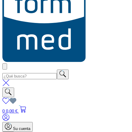
0
0,00 €
Su cuenta