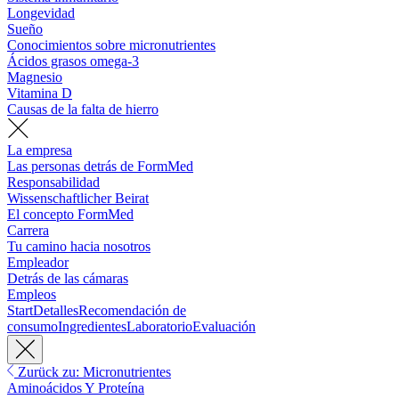
Longevidad
Sueño
Conocimientos sobre micronutrientes
Ácidos grasos omega-3
Magnesio
Vitamina D
Causas de la falta de hierro
La empresa
Las personas detrás de FormMed
Responsabilidad
Wissenschaftlicher Beirat
El concepto FormMed
Carrera
Tu camino hacia nosotros
Empleador
Detrás de las cámaras
Empleos
Start
Detalles
Recomendación de
consumo
Ingredientes
Laboratorio
Evaluación
Zurück zu: Micronutrientes
Aminoácidos Y Proteína