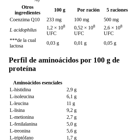
Otros
100 g
Por ración
5 raciones
ingredientes
Coenzima Q10
233 mg
100 mg
500 mg
8
8
8
1,2 × 10
0,52 × 10
2,6 × 10
L acidophilus
UFC
UFC
UFC
***de la cual
0,03 g
0,01 g
0,05 g
lactosa
Perfil de aminoácidos por 100 g de
proteína
Aminoácidos esenciales
L-histidina
2,9 g
L-isoleucina
6,1 g
L-leucina
11 g
L-lisina
9,2 g
L-metionina
2,7 g
L-fenilalanina
5,0 g
L-treonina
5,6 g
L-triptófano
1,7 g