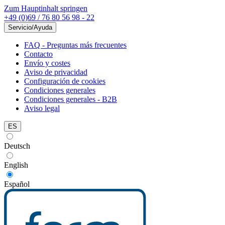
Zum Hauptinhalt springen
+49 (0)69 / 76 80 56 98 - 22
Servicio/Ayuda
FAQ - Preguntas más frecuentes
Contacto
Envío y costes
Aviso de privacidad
Configuración de cookies
Condiciones generales
Condiciones generales - B2B
Aviso legal
ES
Deutsch
English
Español