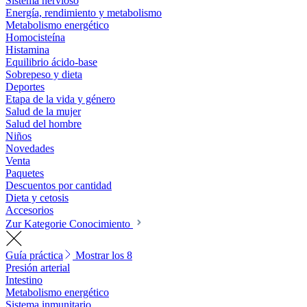
Sistema nervioso
Energía, rendimiento y metabolismo
Metabolismo energético
Homocisteína
Histamina
Equilibrio ácido-base
Sobrepeso y dieta
Deportes
Etapa de la vida y género
Salud de la mujer
Salud del hombre
Niños
Novedades
Venta
Paquetes
Descuentos por cantidad
Dieta y cetosis
Accesorios
Zur Kategorie Conocimiento
Guía práctica
Mostrar los 8
Presión arterial
Intestino
Metabolismo energético
Sistema inmunitario