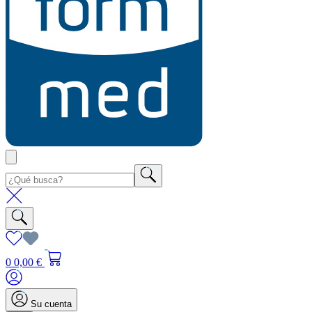
0
0,00 €
Su cuenta