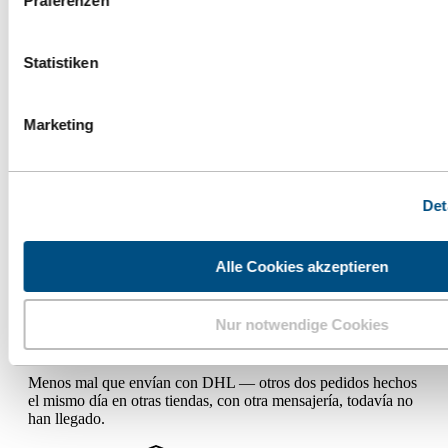
Präferenzen
Lo necesito para mi perra, pero con sus 7 kilos las cápsulas
son demasiado grandes para ella. El polvo se puede mezclar
Statistiken
con la comida.
KM
Katharina M.
verificada
Marketing
Envío rápido. Funciona genial.
Envío rápido. Funciona genial. Sin efectos secundarios. Solo
Det
los ingredientes necesarios. Mi nivel de folato ha subido hasta
el rango óptimo en sangre.
Alle Cookies akzeptieren
NS
Nadine S.
verificada
Nur notwendige Cookies
Envío rapidísimo
Menos mal que envían con DHL — otros dos pedidos hechos
el mismo día en otras tiendas, con otra mensajería, todavía no
han llegado.