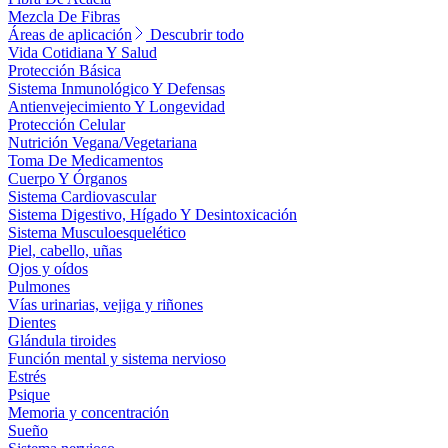
Mezcla De Fibras
Áreas de aplicación
Descubrir todo
Vida Cotidiana Y Salud
Protección Básica
Sistema Inmunológico Y Defensas
Antienvejecimiento Y Longevidad
Protección Celular
Nutrición Vegana/Vegetariana
Toma De Medicamentos
Cuerpo Y Órganos
Sistema Cardiovascular
Sistema Digestivo, Hígado Y Desintoxicación
Sistema Musculoesquelético
Piel, cabello, uñas
Ojos y oídos
Pulmones
Vías urinarias, vejiga y riñones
Dientes
Glándula tiroides
Función mental y sistema nervioso
Estrés
Psique
Memoria y concentración
Sueño