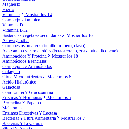
Magnesio
Hierro
Vitaminas
Mostrar los 14
Complejo vitamínico
Vitamina D
Vitamina B12
Sustancias vegetales secundarias
Mostrar los 16
Ashwagandha
Compuestos amargos (tomillo, romero, clavo)
Astaxantina y carotenoides (betacaroteno, zeaxantina, licopeno)
Aminoácidos Y Proteína
Mostrar los 18
Aminoácidos Esenciales
Complejo De Aminoácidos
Colágeno
Otros Micronutrientes
Mostrar los 6
Ácido Hialurónico
Galactosa
Condroitina Y Glucosamina
Enzimas Y Hormonas
Mostrar los 5
Bromelina Y Papaína
Melatonina
Enzimas Digestivas Y Lactasa
Bacterias Y Fibra Alimentaria
Mostrar los 7
Bacterias Y Levaduras
Fibra De Acacia