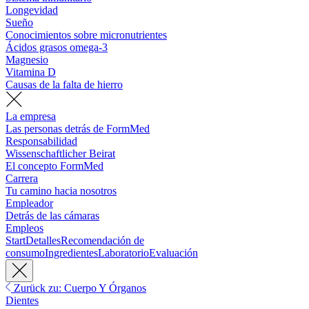
Longevidad
Sueño
Conocimientos sobre micronutrientes
Ácidos grasos omega-3
Magnesio
Vitamina D
Causas de la falta de hierro
La empresa
Las personas detrás de FormMed
Responsabilidad
Wissenschaftlicher Beirat
El concepto FormMed
Carrera
Tu camino hacia nosotros
Empleador
Detrás de las cámaras
Empleos
Start
Detalles
Recomendación de
consumo
Ingredientes
Laboratorio
Evaluación
Zurück zu: Cuerpo Y Órganos
Dientes