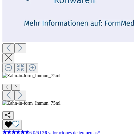
6,0
/
6
|
26
valoraciones de terapeutas*