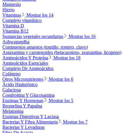
Magnesio
Hierro
Vitaminas
Mostrar los 14
Complejo vitamínico
Vitamina D
Vitamina B12
Sustancias vegetales secundarias
Mostrar los 16
Ashwagandha
Compuestos amargos (tomillo, romero, clavo)
Astaxantina y carotenoides (betacaroteno, zeaxantina, licopeno)
Aminoácidos Y Proteína
Mostrar los 18
Aminoácidos Esenciales
Complejo De Aminoácidos
Colágeno
Otros Micronutrientes
Mostrar los 6
Ácido Hialurónico
Galactosa
Condroitina Y Glucosamina
Enzimas Y Hormonas
Mostrar los 5
Bromelina Y Papaína
Melatonina
Enzimas Digestivas Y Lactasa
Bacterias Y Fibra Alimentaria
Mostrar los 7
Bacterias Y Levaduras
Fibra De Acacia