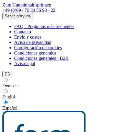
Zum Hauptinhalt springen
+49 (0)69 / 76 80 56 98 - 22
Servicio/Ayuda
FAQ - Preguntas más frecuentes
Contacto
Envío y costes
Aviso de privacidad
Configuración de cookies
Condiciones generales
Condiciones generales - B2B
Aviso legal
ES
Deutsch
English
Español