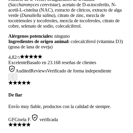
(
Saccharomyces cerevisiae
), acetato de D-α-tocoferilo, N-
acetil-L-cisteína (NAC), extracto de cítricos, extracto de alga
verde (
Dunaliella salina
), citrato de zinc, mezcla de
tocotrienoles y tocoferoles, mezcla de tocoferoles, citrato de
cobre, selenato de sodio, colecalciferol.
Alérgenos potenciales:
ninguno
Ingredientes de origen animal:
colecalciferol (vitamina D3)
(grasa de lana de oveja)
4,82
/5
Excelente
Basado en 23.168 reseñas de clientes
AuditedReviews
Verificado de forma independiente
De fiar
Envío muy fiable, productos con la calidad de siempre.
GF
Gisela F.
verificada