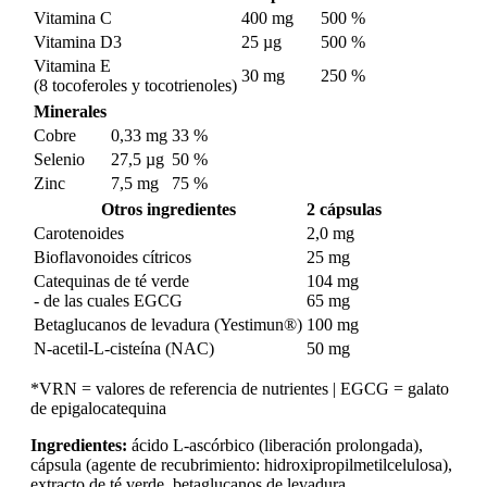
Vitamina C
400 mg
500 %
Vitamina D3
25 µg
500 %
Vitamina E
30 mg
250 %
(8 tocoferoles y tocotrienoles)
Minerales
Cobre
0,33 mg
33 %
Selenio
27,5 µg
50 %
Zinc
7,5 mg
75 %
Otros ingredientes
2 cápsulas
Carotenoides
2,0 mg
Bioflavonoides cítricos
25 mg
Catequinas de té verde
104 mg
- de las cuales EGCG
65 mg
Betaglucanos de levadura (Yestimun®)
100 mg
N-acetil-L-cisteína (NAC)
50 mg
*VRN = valores de referencia de nutrientes | EGCG = galato
de epigalocatequina
Ingredientes:
ácido L-ascórbico (liberación prolongada),
cápsula (agente de recubrimiento: hidroxipropilmetilcelulosa),
extracto de té verde, betaglucanos de levadura