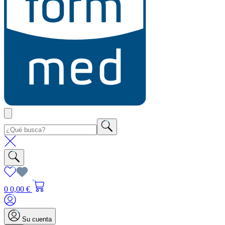
0
0,00 €
Su cuenta