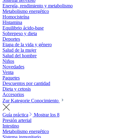
Sistema nervioso
Energía, rendimiento y metabolismo
Metabolismo energético
Homocisteína
Histamina
Equilibrio ácido-base
Sobrepeso y dieta
Deportes
Etapa de la vida y género
Salud de la mujer
Salud del hombre
Niños
Novedades
Venta
Paquetes
Descuentos por cantidad
Dieta y cetosis
Accesorios
Zur Kategorie Conocimiento
Guía práctica
Mostrar los 8
Presión arterial
Intestino
Metabolismo energético
Sistema inmunitario