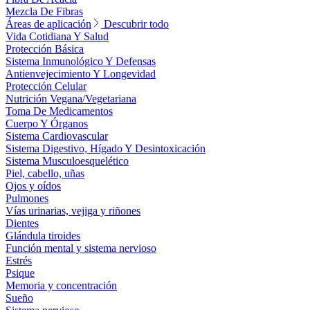
Mezcla De Fibras
Áreas de aplicación
Descubrir todo
Vida Cotidiana Y Salud
Protección Básica
Sistema Inmunológico Y Defensas
Antienvejecimiento Y Longevidad
Protección Celular
Nutrición Vegana/Vegetariana
Toma De Medicamentos
Cuerpo Y Órganos
Sistema Cardiovascular
Sistema Digestivo, Hígado Y Desintoxicación
Sistema Musculoesquelético
Piel, cabello, uñas
Ojos y oídos
Pulmones
Vías urinarias, vejiga y riñones
Dientes
Glándula tiroides
Función mental y sistema nervioso
Estrés
Psique
Memoria y concentración
Sueño