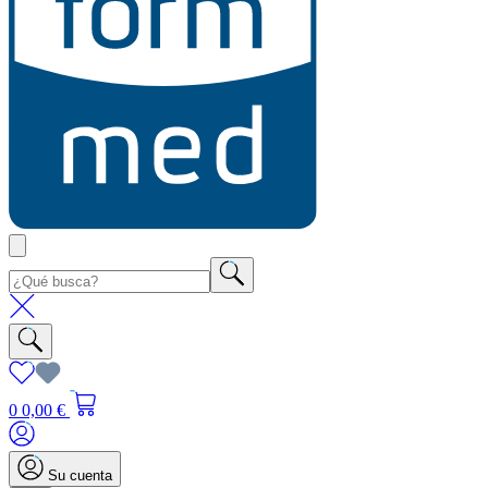
0
0,00 €
Su cuenta