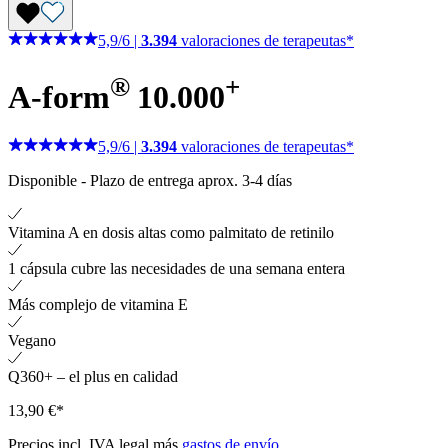
5,9
/
6
|
3.394
valoraciones de terapeutas*
®
+
A-form
10.000
5,9
/
6
|
3.394
valoraciones de terapeutas*
Disponible
-
Plazo de entrega aprox. 3-4 días
Vitamina A en dosis altas como palmitato de retinilo
1 cápsula cubre las necesidades de una semana entera
Más complejo de vitamina E
Vegano
Q360+ – el plus en calidad
13,90 €*
Precios incl. IVA legal más
gastos de envío