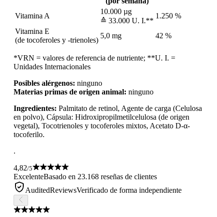
(por semana)
10.000 µg
Vitamina A
1.250 %
≙ 33.000 U. I.**
Vitamina E
5,0 mg
42 %
(de tocoferoles y -trienoles)
*VRN = valores de referencia de nutriente; **U. I. =
Unidades Internacionales
Posibles alérgenos:
ninguno
Materias primas de origen animal:
ninguno
Ingredientes:
Palmitato de retinol, Agente de carga (Celulosa
en polvo), Cápsula: Hidroxipropilmetilcelulosa (de origen
vegetal), Tocotrienoles y tocoferoles mixtos, Acetato D-α-
tocoferilo.
.
4,82
/5
Excelente
Basado en 23.168 reseñas de clientes
AuditedReviews
Verificado de forma independiente