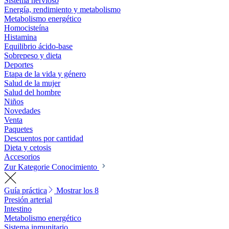
Sistema nervioso
Energía, rendimiento y metabolismo
Metabolismo energético
Homocisteína
Histamina
Equilibrio ácido-base
Sobrepeso y dieta
Deportes
Etapa de la vida y género
Salud de la mujer
Salud del hombre
Niños
Novedades
Venta
Paquetes
Descuentos por cantidad
Dieta y cetosis
Accesorios
Zur Kategorie Conocimiento
Guía práctica
Mostrar los 8
Presión arterial
Intestino
Metabolismo energético
Sistema inmunitario