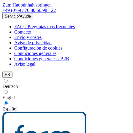
Zum Hauptinhalt springen
+49 (0)69 / 76 80 56 98 - 22
Servicio/Ayuda
FAQ - Preguntas más frecuentes
Contacto
Envío y costes
Aviso de privacidad
Configuración de cookies
Condiciones generales
Condiciones generales - B2B
Aviso legal
ES
Deutsch
English
Español