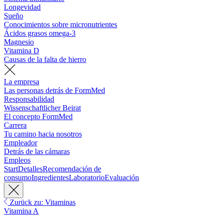
Longevidad
Sueño
Conocimientos sobre micronutrientes
Ácidos grasos omega-3
Magnesio
Vitamina D
Causas de la falta de hierro
La empresa
Las personas detrás de FormMed
Responsabilidad
Wissenschaftlicher Beirat
El concepto FormMed
Carrera
Tu camino hacia nosotros
Empleador
Detrás de las cámaras
Empleos
Start
Detalles
Recomendación de
consumo
Ingredientes
Laboratorio
Evaluación
Zurück zu: Vitaminas
Vitamina A