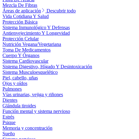
Mezcla De Fibras
Áreas de aplicación
Descubrir todo
Vida Cotidiana Y Salud
Protección Básica
Sistema Inmunológico Y Defensas
Antienvejecimiento Y Longevidad
Protección Celular
Nutrición Vegana/Vegetariana
Toma De Medicamentos
Cuerpo Y Órganos
Sistema Cardiovascular
Sistema Digestivo, Hígado Y Desintoxicación
Sistema Musculoesquelético
Piel, cabello, uñas
Ojos y oídos
Pulmones
Vías urinarias, vejiga y riñones
Dientes
Glándula tiroides
Función mental y sistema nervioso
Estrés
Psique
Memoria y concentración
Sueño