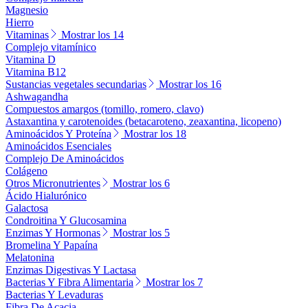
Magnesio
Hierro
Vitaminas
Mostrar los 14
Complejo vitamínico
Vitamina D
Vitamina B12
Sustancias vegetales secundarias
Mostrar los 16
Ashwagandha
Compuestos amargos (tomillo, romero, clavo)
Astaxantina y carotenoides (betacaroteno, zeaxantina, licopeno)
Aminoácidos Y Proteína
Mostrar los 18
Aminoácidos Esenciales
Complejo De Aminoácidos
Colágeno
Otros Micronutrientes
Mostrar los 6
Ácido Hialurónico
Galactosa
Condroitina Y Glucosamina
Enzimas Y Hormonas
Mostrar los 5
Bromelina Y Papaína
Melatonina
Enzimas Digestivas Y Lactasa
Bacterias Y Fibra Alimentaria
Mostrar los 7
Bacterias Y Levaduras
Fibra De Acacia