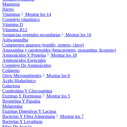
Magnesio
Hierro
Vitaminas
Mostrar los 14
Complejo vitamínico
Vitamina D
Vitamina B12
Sustancias vegetales secundarias
Mostrar los 16
Ashwagandha
Compuestos amargos (tomillo, romero, clavo)
Astaxantina y carotenoides (betacaroteno, zeaxantina, licopeno)
Aminoácidos Y Proteína
Mostrar los 18
Aminoácidos Esenciales
Complejo De Aminoácidos
Colágeno
Otros Micronutrientes
Mostrar los 6
Ácido Hialurónico
Galactosa
Condroitina Y Glucosamina
Enzimas Y Hormonas
Mostrar los 5
Bromelina Y Papaína
Melatonina
Enzimas Digestivas Y Lactasa
Bacterias Y Fibra Alimentaria
Mostrar los 7
Bacterias Y Levaduras
Fibra De Acacia