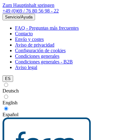
Zum Hauptinhalt springen
+49 (0)69 / 76 80 56 98 - 22
Servicio/Ayuda
FAQ - Preguntas más frecuentes
Contacto
Envío y costes
Aviso de privacidad
Configuración de cookies
Condiciones generales
Condiciones generales - B2B
Aviso legal
ES
Deutsch
English
Español