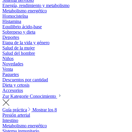
Sistema nervioso
Energía, rendimiento y metabolismo
Metabolismo energético
Homocisteína
Histamina
Equilibrio ácido-base
Sobrepeso y dieta
Deportes
Etapa de la vida y género
Salud de la mujer
Salud del hombre
Niños
Novedades
Venta
Paquetes
Descuentos por cantidad
Dieta y cetosis
Accesorios
Zur Kategorie Conocimiento
Guía práctica
Mostrar los 8
Presión arterial
Intestino
Metabolismo energético
Sistema inmunitario