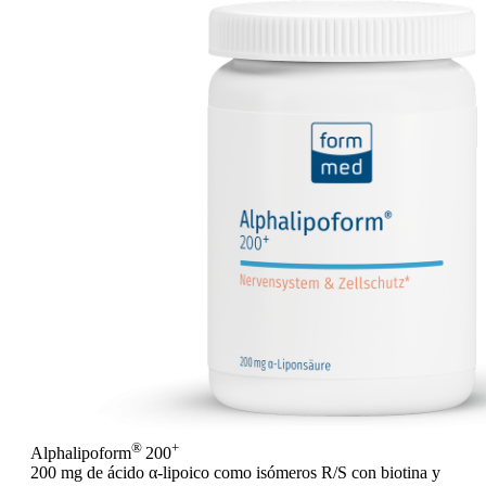
®
+
Alphalipoform
200
200 mg de ácido α-lipoico como isómeros R/S con biotina y