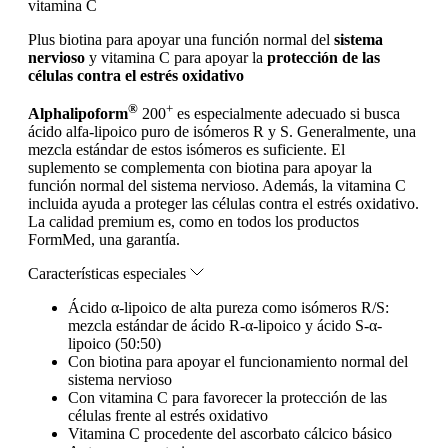
vitamina C
Plus biotina para apoyar una función normal del
sistema
nervioso
y vitamina C para apoyar la
protección de las
células contra el estrés oxidativo
®
+
Alphalipoform
200
es especialmente adecuado si busca
ácido alfa-lipoico puro de isómeros R y S. Generalmente, una
mezcla estándar de estos isómeros es suficiente. El
suplemento se complementa con biotina para apoyar la
función normal del sistema nervioso. Además, la vitamina C
incluida ayuda a proteger las células contra el estrés oxidativo.
La calidad premium es, como en todos los productos
FormMed, una garantía.
Características especiales
Ácido α-lipoico de alta pureza como isómeros R/S:
mezcla estándar de ácido R-α-lipoico y ácido S-α-
lipoico (50:50)
Con biotina para apoyar el funcionamiento normal del
sistema nervioso
Con vitamina C para favorecer la protección de las
células frente al estrés oxidativo
Vitamina C procedente del ascorbato cálcico básico