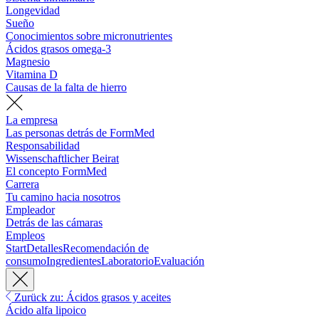
Longevidad
Sueño
Conocimientos sobre micronutrientes
Ácidos grasos omega-3
Magnesio
Vitamina D
Causas de la falta de hierro
La empresa
Las personas detrás de FormMed
Responsabilidad
Wissenschaftlicher Beirat
El concepto FormMed
Carrera
Tu camino hacia nosotros
Empleador
Detrás de las cámaras
Empleos
Start
Detalles
Recomendación de
consumo
Ingredientes
Laboratorio
Evaluación
Zurück zu: Ácidos grasos y aceites
Ácido alfa lipoico