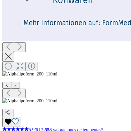
5,9
/
6
|
2.558
valoraciones de terapeutas*