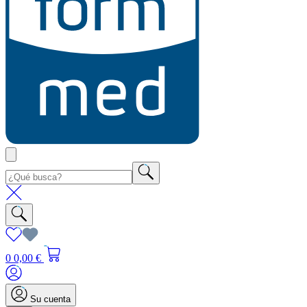
0
0,00 €
Su cuenta