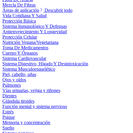
Mezcla De Fibras
Áreas de aplicación
Descubrir todo
Vida Cotidiana Y Salud
Protección Básica
Sistema Inmunológico Y Defensas
Antienvejecimiento Y Longevidad
Protección Celular
Nutrición Vegana/Vegetariana
Toma De Medicamentos
Cuerpo Y Órganos
Sistema Cardiovascular
Sistema Digestivo, Hígado Y Desintoxicación
Sistema Musculoesquelético
Piel, cabello, uñas
Ojos y oídos
Pulmones
Vías urinarias, vejiga y riñones
Dientes
Glándula tiroides
Función mental y sistema nervioso
Estrés
Psique
Memoria y concentración
Sueño