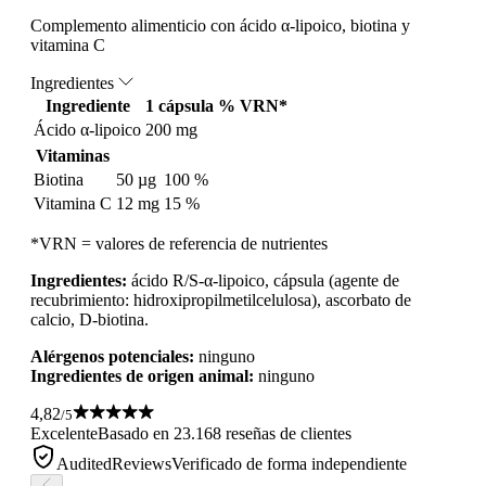
Complemento alimenticio con ácido α-lipoico, biotina y
vitamina C
Ingredientes
Ingrediente
1 cápsula
% VRN*
Ácido α-lipoico
200 mg
Vitaminas
Biotina
50 µg
100 %
Vitamina C
12 mg
15 %
*VRN = valores de referencia de nutrientes
Ingredientes:
ácido R/S-α-lipoico, cápsula (agente de
recubrimiento: hidroxipropilmetilcelulosa), ascorbato de
calcio, D-biotina.
Alérgenos potenciales:
ninguno
Ingredientes de origen animal:
ninguno
4,82
/5
Excelente
Basado en 23.168 reseñas de clientes
AuditedReviews
Verificado de forma independiente