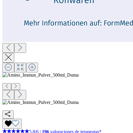
5,8
/
6
|
196
valoraciones de terapeutas*