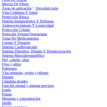
Mezcla De Fibras
Áreas de aplicación
Descubrir todo
Vida Cotidiana Y Salud
Protección Básica
Sistema Inmunológico Y Defensas
Antienvejecimiento Y Longevidad
Protección Celular
Nutrición Vegana/Vegetariana
Toma De Medicamentos
Cuerpo Y Órganos
Sistema Cardiovascular
Sistema Digestivo, Hígado Y Desintoxicación
Sistema Musculoesquelético
Piel, cabello, uñas
Ojos y oídos
Pulmones
Vías urinarias, vejiga y riñones
Dientes
Glándula tiroides
Función mental y sistema nervioso
Estrés
Psique
Memoria y concentración
Sueño