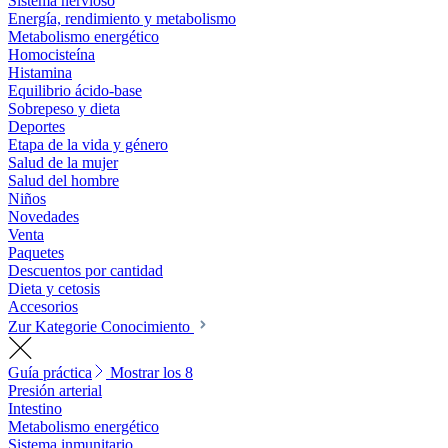
Sistema nervioso
Energía, rendimiento y metabolismo
Metabolismo energético
Homocisteína
Histamina
Equilibrio ácido-base
Sobrepeso y dieta
Deportes
Etapa de la vida y género
Salud de la mujer
Salud del hombre
Niños
Novedades
Venta
Paquetes
Descuentos por cantidad
Dieta y cetosis
Accesorios
Zur Kategorie Conocimiento
Guía práctica
Mostrar los 8
Presión arterial
Intestino
Metabolismo energético
Sistema inmunitario