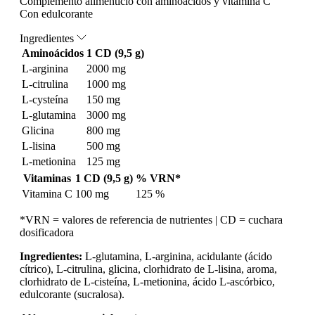
Complemento alimenticio con aminoácidos y vitamina C
Con edulcorante
Ingredientes
Aminoácidos
1 CD (9,5 g)
L-arginina
2000 mg
L-citrulina
1000 mg
L-cysteína
150 mg
L-glutamina
3000 mg
Glicina
800 mg
L-lisina
500 mg
L-metionina
125 mg
Vitaminas
1 CD (9,5 g)
% VRN*
Vitamina C
100 mg
125 %
*VRN = valores de referencia de nutrientes | CD = cuchara
dosificadora
Ingredientes:
L-glutamina, L-arginina, acidulante (ácido
cítrico), L-citrulina, glicina, clorhidrato de L-lisina, aroma,
clorhidrato de L-cisteína, L-metionina, ácido L-ascórbico,
edulcorante (sucralosa).