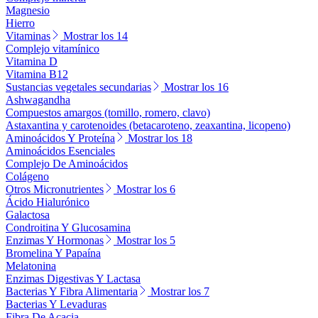
Magnesio
Hierro
Vitaminas
Mostrar los 14
Complejo vitamínico
Vitamina D
Vitamina B12
Sustancias vegetales secundarias
Mostrar los 16
Ashwagandha
Compuestos amargos (tomillo, romero, clavo)
Astaxantina y carotenoides (betacaroteno, zeaxantina, licopeno)
Aminoácidos Y Proteína
Mostrar los 18
Aminoácidos Esenciales
Complejo De Aminoácidos
Colágeno
Otros Micronutrientes
Mostrar los 6
Ácido Hialurónico
Galactosa
Condroitina Y Glucosamina
Enzimas Y Hormonas
Mostrar los 5
Bromelina Y Papaína
Melatonina
Enzimas Digestivas Y Lactasa
Bacterias Y Fibra Alimentaria
Mostrar los 7
Bacterias Y Levaduras
Fibra De Acacia