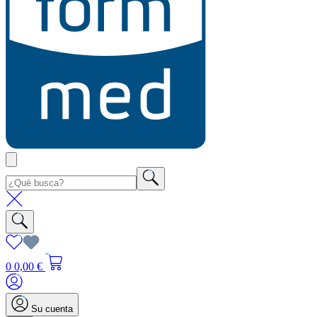
0
0,00 €
Su cuenta