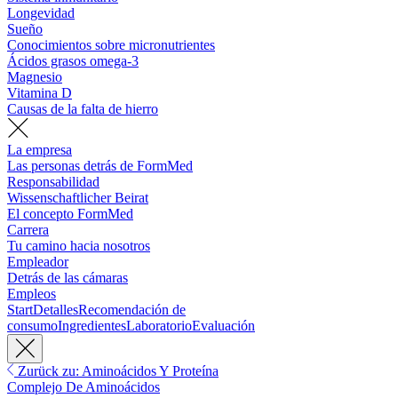
Longevidad
Sueño
Conocimientos sobre micronutrientes
Ácidos grasos omega-3
Magnesio
Vitamina D
Causas de la falta de hierro
La empresa
Las personas detrás de FormMed
Responsabilidad
Wissenschaftlicher Beirat
El concepto FormMed
Carrera
Tu camino hacia nosotros
Empleador
Detrás de las cámaras
Empleos
Start
Detalles
Recomendación de
consumo
Ingredientes
Laboratorio
Evaluación
Zurück zu: Aminoácidos Y Proteína
Complejo De Aminoácidos