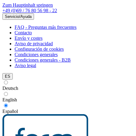
Zum Hauptinhalt springen
+49 (0)69 / 76 80 56 98 - 22
Servicio/Ayuda
FAQ - Preguntas más frecuentes
Contacto
Envío y costes
Aviso de privacidad
Configuración de cookies
Condiciones generales
Condiciones generales - B2B
Aviso legal
ES
Deutsch
English
Español