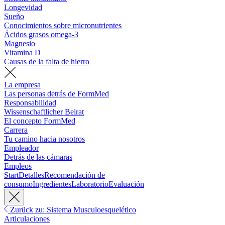
Longevidad
Sueño
Conocimientos sobre micronutrientes
Ácidos grasos omega-3
Magnesio
Vitamina D
Causas de la falta de hierro
La empresa
Las personas detrás de FormMed
Responsabilidad
Wissenschaftlicher Beirat
El concepto FormMed
Carrera
Tu camino hacia nosotros
Empleador
Detrás de las cámaras
Empleos
Start
Detalles
Recomendación de
consumo
Ingredientes
Laboratorio
Evaluación
Zurück zu: Sistema Musculoesquelético
Articulaciones