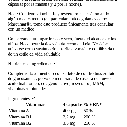
cápsulas por la mañana y 2 por la noche).
Nota:
Contiene vitamina K y resveratrol: si está tomando
algún medicamento (en particular anticoagulantes como
Marcumar®), tome este producto únicamente tras consultar
con un médico.
Conservar en un lugar fresco y seco, fuera del alcance de los
niños. No superar la dosis diaria recomendada. No debe
utilizarse como sustituto de una dieta variada y equilibrada ni
de un estilo de vida saludable.
Nutrientes e ingredientes
Complemento alimenticio con sulfato de condroitina, sulfato
de glucosamina, polvo de membrana de cáscara de huevo,
ácido hialurónico, colágeno nativo, resveratrol, MSM,
vitaminas y minerales
Ingredientes
Vitaminas
4 cápsulas
% VRN*
Vitamina A
400 µg
50 %
Vitamina B1
2,2 mg
200 %
Vitamina B2
3,5 mg
250 %