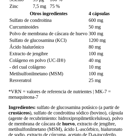
Zinc
7,5 mg
75 %
Otros ingredientes
4 cápsulas
Sulfato de condroitina
600 mg
Curcuminoides
50 mg
Polvo de membrana de cáscara de huevo
300 mg
Sulfato de glucosamina (KCl)
1200 mg
Ácido hialurónico
80 mg
Extracto de jengibre
100 mg
Colágeno en polvo (UC-II®)
40 mg
- del cual colágeno
10 mg
Metilsulfonilmetano (MSM)
100 mg
Resveratrol
25 mg
*VRN = valores de referencia de nutrientes | MK-7 =
menaquinona-7
Ingredientes:
sulfato de glucosamina potásico (a partir de
crustáceos
), sulfato de condroitina sódico (bovino), cápsula
(agente de recubrimiento: hidroxipropilmetilcelulosa), polvo
de membrana de cáscara de
huevo
, extracto de jengibre,
metilsulfonilmetano (MSM), ácido L-ascórbico, hialuronato
de sodio, extracto de cúrcuma, acetato de D-α-tocoferilo,