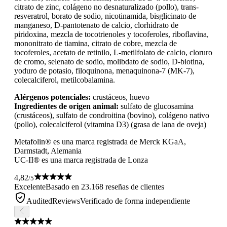
citrato de zinc, colágeno no desnaturalizado (pollo), trans-
resveratrol, borato de sodio, nicotinamida, bisglicinato de
manganeso, D-pantotenato de calcio, clorhidrato de
piridoxina, mezcla de tocotrienoles y tocoferoles, riboflavina,
mononitrato de tiamina, citrato de cobre, mezcla de
tocoferoles, acetato de retinilo, L-metilfolato de calcio, cloruro
de cromo, selenato de sodio, molibdato de sodio, D-biotina,
yoduro de potasio, filoquinona, menaquinona-7 (MK-7),
colecalciferol, metilcobalamina.
Alérgenos potenciales:
crustáceos, huevo
Ingredientes de origen animal:
sulfato de glucosamina
(crustáceos), sulfato de condroitina (bovino), colágeno nativo
(pollo), colecalciferol (vitamina D3) (grasa de lana de oveja)
Metafolin® es una marca registrada de Merck KGaA,
Darmstadt, Alemania
UC-II® es una marca registrada de Lonza
4,82
/5
Excelente
Basado en 23.168 reseñas de clientes
AuditedReviews
Verificado de forma independiente