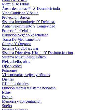
Mezcla De Fibras
Áreas de aplicación
Descubrir todo
Vida Cotidiana Y Salud
Protección Básica
Sistema Inmunológico Y Defensas
Antienvejecimiento Y Longevidad
Protección Celular
Nutrición Vegana/Vegetariana
Toma De Medicamentos
Cuerpo Y Órganos
Sistema Cardiovascular
Sistema Digestivo, Hígado Y Desintoxicación
Sistema Musculoesquelético
Piel, cabello, uñas
Ojos y oídos
Pulmones
Vías urinarias, vejiga y riñones
Dientes
Glándula tiroides
Función mental y sistema nervioso
Estrés
Psique
Memoria y concentración
Sueño