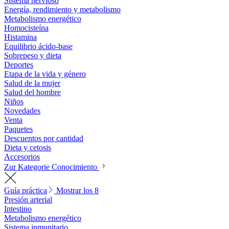
Sistema nervioso
Energía, rendimiento y metabolismo
Metabolismo energético
Homocisteína
Histamina
Equilibrio ácido-base
Sobrepeso y dieta
Deportes
Etapa de la vida y género
Salud de la mujer
Salud del hombre
Niños
Novedades
Venta
Paquetes
Descuentos por cantidad
Dieta y cetosis
Accesorios
Zur Kategorie Conocimiento
Guía práctica
Mostrar los 8
Presión arterial
Intestino
Metabolismo energético
Sistema inmunitario