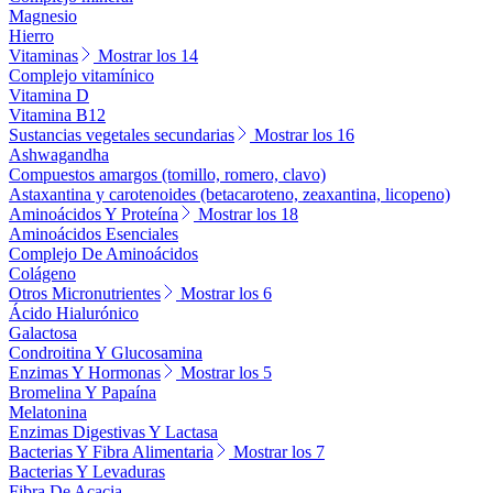
Magnesio
Hierro
Vitaminas
Mostrar los 14
Complejo vitamínico
Vitamina D
Vitamina B12
Sustancias vegetales secundarias
Mostrar los 16
Ashwagandha
Compuestos amargos (tomillo, romero, clavo)
Astaxantina y carotenoides (betacaroteno, zeaxantina, licopeno)
Aminoácidos Y Proteína
Mostrar los 18
Aminoácidos Esenciales
Complejo De Aminoácidos
Colágeno
Otros Micronutrientes
Mostrar los 6
Ácido Hialurónico
Galactosa
Condroitina Y Glucosamina
Enzimas Y Hormonas
Mostrar los 5
Bromelina Y Papaína
Melatonina
Enzimas Digestivas Y Lactasa
Bacterias Y Fibra Alimentaria
Mostrar los 7
Bacterias Y Levaduras
Fibra De Acacia