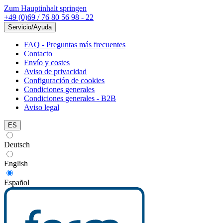
Zum Hauptinhalt springen
+49 (0)69 / 76 80 56 98 - 22
Servicio/Ayuda
FAQ - Preguntas más frecuentes
Contacto
Envío y costes
Aviso de privacidad
Configuración de cookies
Condiciones generales
Condiciones generales - B2B
Aviso legal
ES
Deutsch
English
Español