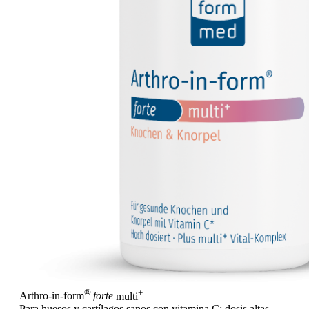
®
+
Arthro-in-form
forte
multi
Para huesos y cartílagos sanos con vitamina C: dosis altas