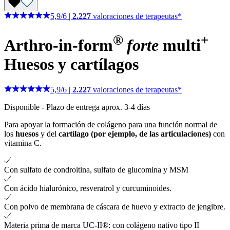
5,9
/
6
|
2.227
valoraciones de terapeutas*
®
+
Arthro-in-form
forte
multi
Huesos y cartílagos
5,9
/
6
|
2.227
valoraciones de terapeutas*
Disponible
-
Plazo de entrega aprox. 3-4 días
Para apoyar la formación de colágeno para una función normal de
los
huesos
y del
cartílago (por ejemplo, de las articulaciones)
con
vitamina C.
Con sulfato de condroitina, sulfato de glucomina y MSM
Con ácido hialurónico, resveratrol y curcuminoides.
Con polvo de membrana de cáscara de huevo y extracto de jengibre.
Materia prima de marca UC-II®: con colágeno nativo tipo II