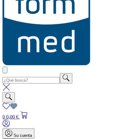
0
0,00 €
Su cuenta