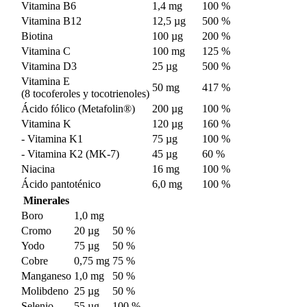
Vitamina B6
1,4 mg
100 %
Vitamina B12
12,5 µg
500 %
Biotina
100 µg
200 %
Vitamina C
100 mg
125 %
Vitamina D3
25 µg
500 %
Vitamina E
50 mg
417 %
(8 tocoferoles y tocotrienoles)
Ácido fólico (Metafolin®)
200 µg
100 %
Vitamina K
120 µg
160 %
- Vitamina K1
75 µg
100 %
- Vitamina K2 (MK-7)
45 µg
60 %
Niacina
16 mg
100 %
Ácido pantoténico
6,0 mg
100 %
Minerales
Boro
1,0 mg
Cromo
20 µg
50 %
Yodo
75 µg
50 %
Cobre
0,75 mg
75 %
Manganeso
1,0 mg
50 %
Molibdeno
25 µg
50 %
Selenio
55 µg
100 %