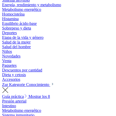
Sistema nervioso
Energía, rendimiento y metabolismo
Metabolismo energético
Homocisteína
Histamina
Equilibrio ácido-base
Sobrepeso y dieta
Deportes
Etapa de la vida y género
Salud de la mujer
Salud del hombre
Niños
Novedades
Venta
Paquetes
Descuentos por cantidad
Dieta y cetosis
Accesorios
Zur Kategorie Conocimiento
Guía práctica
Mostrar los 8
Presión arterial
Intestino
Metabolismo energético
Sistema inmunitario