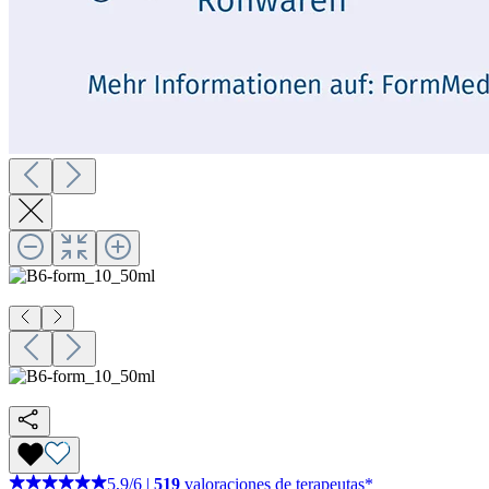
5,9
/
6
|
519
valoraciones de terapeutas*