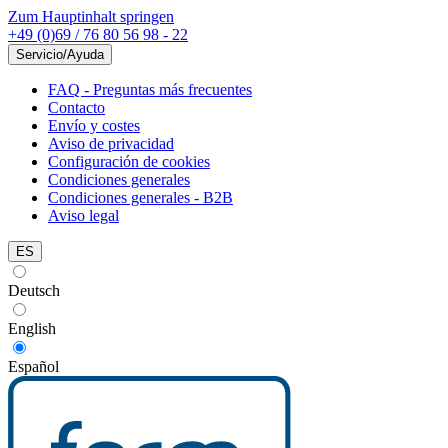
Zum Hauptinhalt springen
+49 (0)69 / 76 80 56 98 - 22
Servicio/Ayuda
FAQ - Preguntas más frecuentes
Contacto
Envío y costes
Aviso de privacidad
Configuración de cookies
Condiciones generales
Condiciones generales - B2B
Aviso legal
ES
Deutsch
English
Español