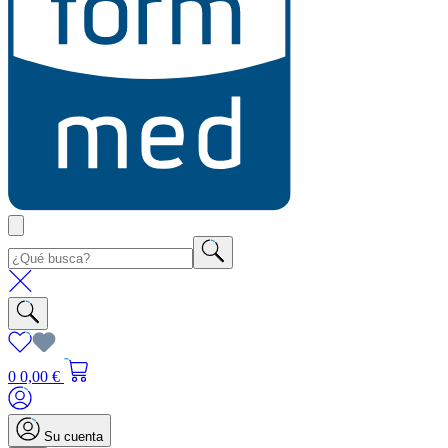
0
0,00 €
Su cuenta