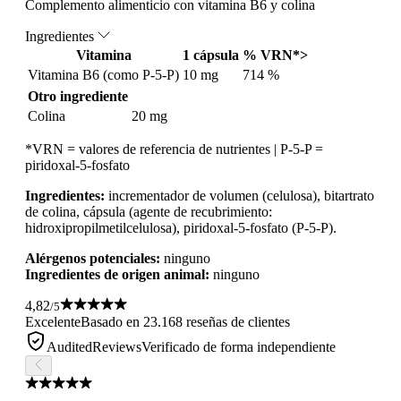
Complemento alimenticio con vitamina B6 y colina
Ingredientes
Vitamina
1 cápsula
% VRN*>
Vitamina B6 (como P-5-P)
10 mg
714 %
Otro ingrediente
Colina
20 mg
*VRN = valores de referencia de nutrientes | P-5-P =
piridoxal-5-fosfato
Ingredientes:
incrementador de volumen (celulosa), bitartrato
de colina, cápsula (agente de recubrimiento:
hidroxipropilmetilcelulosa), piridoxal-5-fosfato (P-5-P).
Alérgenos potenciales:
ninguno
Ingredientes de origen animal:
ninguno
4,82
/5
Excelente
Basado en 23.168 reseñas de clientes
AuditedReviews
Verificado de forma independiente