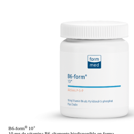
®
+
B6-form
10
10 mg de vitamina B6 altamente biodisponible en forma