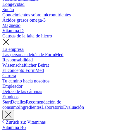
Longevidad
Sueño
Conocimientos sobre micronutrientes
Ácidos grasos omega-3
Magnesio
Vitamina D
Causas de la falta de hierro
La empresa
Las personas detrás de FormMed
Responsabilidad
Wissenschaftlicher Beirat
El concepto FormMed
Carrera
Tu camino hacia nosotros
Empleador
Detrás de las cámaras
Empleos
Start
Detalles
Recomendación de
consumo
Ingredientes
Laboratorio
Evaluación
Zurück zu: Vitaminas
Vitamina B6