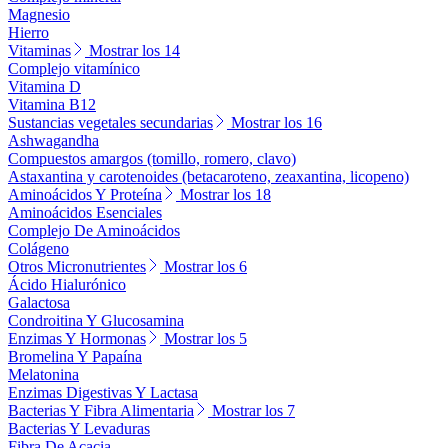
Magnesio
Hierro
Vitaminas
Mostrar los 14
Complejo vitamínico
Vitamina D
Vitamina B12
Sustancias vegetales secundarias
Mostrar los 16
Ashwagandha
Compuestos amargos (tomillo, romero, clavo)
Astaxantina y carotenoides (betacaroteno, zeaxantina, licopeno)
Aminoácidos Y Proteína
Mostrar los 18
Aminoácidos Esenciales
Complejo De Aminoácidos
Colágeno
Otros Micronutrientes
Mostrar los 6
Ácido Hialurónico
Galactosa
Condroitina Y Glucosamina
Enzimas Y Hormonas
Mostrar los 5
Bromelina Y Papaína
Melatonina
Enzimas Digestivas Y Lactasa
Bacterias Y Fibra Alimentaria
Mostrar los 7
Bacterias Y Levaduras
Fibra De Acacia