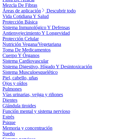
Mezcla De Fibras
Áreas de aplicación
Descubrir todo
Vida Cotidiana Y Salud
Protección Básica
Sistema Inmunológico Y Defensas
Antienvejecimiento Y Longevidad
Protección Celular
Nutrición Vegana/Vegetariana
Toma De Medicamentos
Cuerpo Y Órganos
Sistema Cardiovascular
Sistema Digestivo, Hígado Y Desintoxicación
Sistema Musculoesquelético
Piel, cabello, uñas
Ojos y oídos
Pulmones
Vías urinarias, vejiga y riñones
Dientes
Glándula tiroides
Función mental y sistema nervioso
Estrés
Psique
Memoria y concentración
Sueño