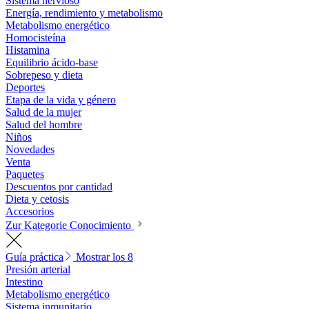
Sistema nervioso
Energía, rendimiento y metabolismo
Metabolismo energético
Homocisteína
Histamina
Equilibrio ácido-base
Sobrepeso y dieta
Deportes
Etapa de la vida y género
Salud de la mujer
Salud del hombre
Niños
Novedades
Venta
Paquetes
Descuentos por cantidad
Dieta y cetosis
Accesorios
Zur Kategorie Conocimiento
Guía práctica
Mostrar los 8
Presión arterial
Intestino
Metabolismo energético
Sistema inmunitario