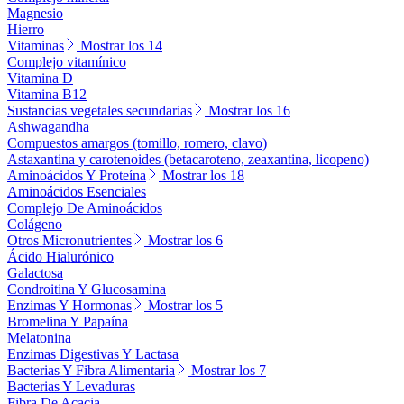
Magnesio
Hierro
Vitaminas
Mostrar los 14
Complejo vitamínico
Vitamina D
Vitamina B12
Sustancias vegetales secundarias
Mostrar los 16
Ashwagandha
Compuestos amargos (tomillo, romero, clavo)
Astaxantina y carotenoides (betacaroteno, zeaxantina, licopeno)
Aminoácidos Y Proteína
Mostrar los 18
Aminoácidos Esenciales
Complejo De Aminoácidos
Colágeno
Otros Micronutrientes
Mostrar los 6
Ácido Hialurónico
Galactosa
Condroitina Y Glucosamina
Enzimas Y Hormonas
Mostrar los 5
Bromelina Y Papaína
Melatonina
Enzimas Digestivas Y Lactasa
Bacterias Y Fibra Alimentaria
Mostrar los 7
Bacterias Y Levaduras
Fibra De Acacia