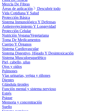
Mezcla De Fibras
Áreas de aplicación
Descubrir todo
Vida Cotidiana Y Salud
Protección Básica
Sistema Inmunológico Y Defensas
Antienvejecimiento Y Longevidad
Protección Celular
Nutrición Vegana/Vegetariana
Toma De Medicamentos
Cuerpo Y Órganos
Sistema Cardiovascular
Sistema Digestivo, Hígado Y Desintoxicación
Sistema Musculoesquelético
Piel, cabello, uñas
Ojos y oídos
Pulmones
Vías urinarias, vejiga y riñones
Dientes
Glándula tiroides
Función mental y sistema nervioso
Estrés
Psique
Memoria y concentración
Sueño