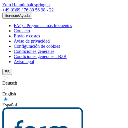
Zum Hauptinhalt springen
+49 (0)69 / 76 80 56 98 - 22
Servicio/Ayuda
FAQ - Preguntas más frecuentes
Contacto
Envío y costes
Aviso de privacidad
Configuración de cookies
Condiciones generales
Condiciones generales - B2B
Aviso legal
ES
Deutsch
English
Español