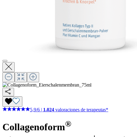
5,9
/
6
|
1.024
valoraciones de terapeutas*
®
Collagenoform