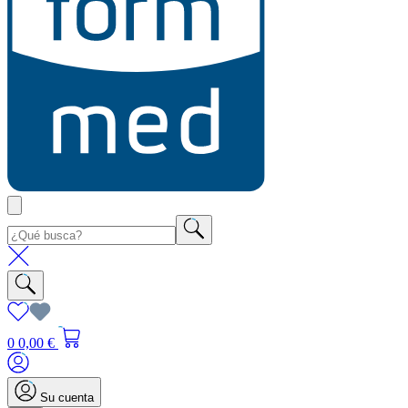
0
0,00 €
Su cuenta