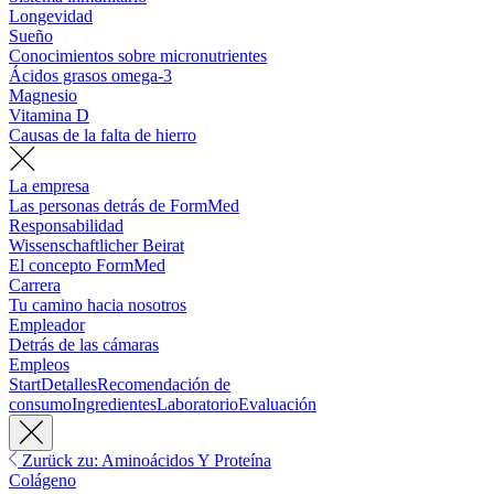
Longevidad
Sueño
Conocimientos sobre micronutrientes
Ácidos grasos omega-3
Magnesio
Vitamina D
Causas de la falta de hierro
La empresa
Las personas detrás de FormMed
Responsabilidad
Wissenschaftlicher Beirat
El concepto FormMed
Carrera
Tu camino hacia nosotros
Empleador
Detrás de las cámaras
Empleos
Start
Detalles
Recomendación de
consumo
Ingredientes
Laboratorio
Evaluación
Zurück zu: Aminoácidos Y Proteína
Colágeno