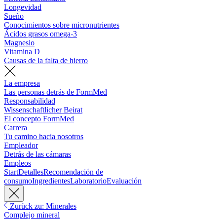
Longevidad
Sueño
Conocimientos sobre micronutrientes
Ácidos grasos omega-3
Magnesio
Vitamina D
Causas de la falta de hierro
La empresa
Las personas detrás de FormMed
Responsabilidad
Wissenschaftlicher Beirat
El concepto FormMed
Carrera
Tu camino hacia nosotros
Empleador
Detrás de las cámaras
Empleos
Start
Detalles
Recomendación de
consumo
Ingredientes
Laboratorio
Evaluación
Zurück zu: Minerales
Complejo mineral