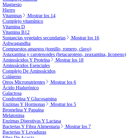
Magnesio
Hierro
Vitaminas
Mostrar los 14
Complejo vitamínico
Vitamina D
Vitamina B12
Sustancias vegetales secundarias
Mostrar los 16
Ashwagandha
Compuestos amargos (tomillo, romero, clavo)
Astaxantina y carotenoides (betacaroteno, zeaxantina, licopeno)
Aminoácidos Y Proteína
Mostrar los 18
Aminoácidos Esenciales
Complejo De Aminoácidos
Colágeno
Otros Micronutrientes
Mostrar los 6
Ácido Hialurónico
Galactosa
Condroitina Y Glucosamina
Enzimas Y Hormonas
Mostrar los 5
Bromelina Y Papaína
Melatonina
Enzimas Digestivas Y Lactasa
Bacterias Y Fibra Alimentaria
Mostrar los 7
Bacterias Y Levaduras
Fibra De Acacia