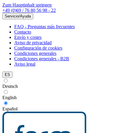
Zum Hauptinhalt springen
+49 (0)69 / 76 80 56 98 - 22
Servicio/Ayuda
FAQ - Preguntas más frecuentes
Contacto
Envío y costes
Aviso de privacidad
Configuración de cookies
Condiciones generales
Condiciones generales - B2B
Aviso legal
ES
Deutsch
English
Español