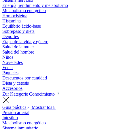
Sistema nervioso
Energía, rendimiento y metabolismo
Metabolismo energético
Homocisteína
Histamina
Equilibrio ácido-base
Sobrepeso y dieta
Deportes
Etapa de la vida y género
Salud de la mujer
Salud del hombre
Niños
Novedades
Venta
Paquetes
Descuentos por cantidad
Dieta y cetosis
Accesorios
Zur Kategorie Conocimiento
Guía práctica
Mostrar los 8
Presión arterial
Intestino
Metabolismo energético
Sistema inmunitario