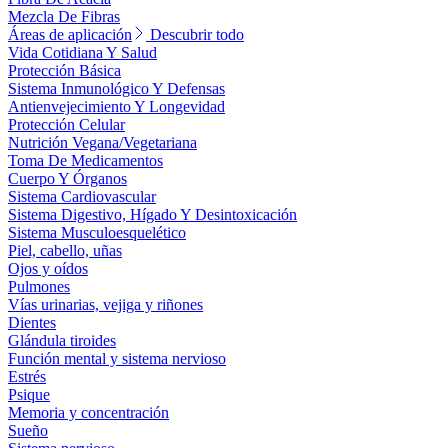
Mezcla De Fibras
Áreas de aplicación
Descubrir todo
Vida Cotidiana Y Salud
Protección Básica
Sistema Inmunológico Y Defensas
Antienvejecimiento Y Longevidad
Protección Celular
Nutrición Vegana/Vegetariana
Toma De Medicamentos
Cuerpo Y Órganos
Sistema Cardiovascular
Sistema Digestivo, Hígado Y Desintoxicación
Sistema Musculoesquelético
Piel, cabello, uñas
Ojos y oídos
Pulmones
Vías urinarias, vejiga y riñones
Dientes
Glándula tiroides
Función mental y sistema nervioso
Estrés
Psique
Memoria y concentración
Sueño