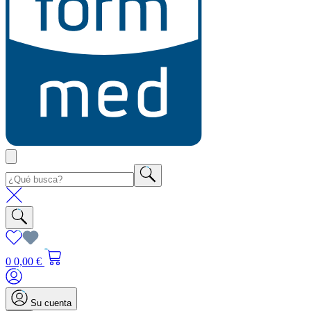
0
0,00 €
Su cuenta