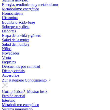
Sistema nervioso
Energía, rendimiento y metabolismo
Metabolismo energético
Homocisteína
Histamina
Equilibrio ácido-base
Sobrepeso y dieta
Deportes
Etapa de la vida y género
Salud de la mujer
Salud del hombre
Niños
Novedades
Venta
Paquetes
Descuentos por cantidad
Dieta y cetosis
Accesorios
Zur Kategorie Conocimiento
Guía práctica
Mostrar los 8
Presión arterial
Intestino
Metabolismo energético
Sistema inmunitario