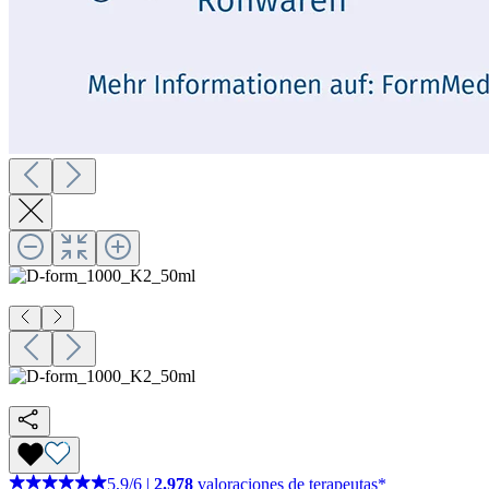
5,9
/
6
|
2.978
valoraciones de terapeutas*