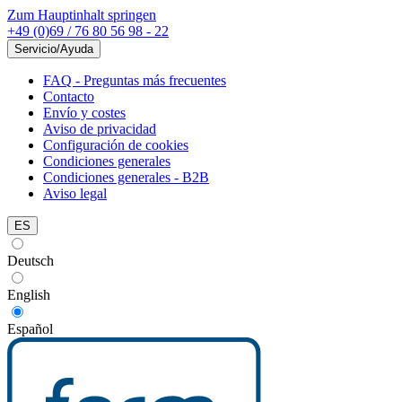
Zum Hauptinhalt springen
+49 (0)69 / 76 80 56 98 - 22
Servicio/Ayuda
FAQ - Preguntas más frecuentes
Contacto
Envío y costes
Aviso de privacidad
Configuración de cookies
Condiciones generales
Condiciones generales - B2B
Aviso legal
ES
Deutsch
English
Español