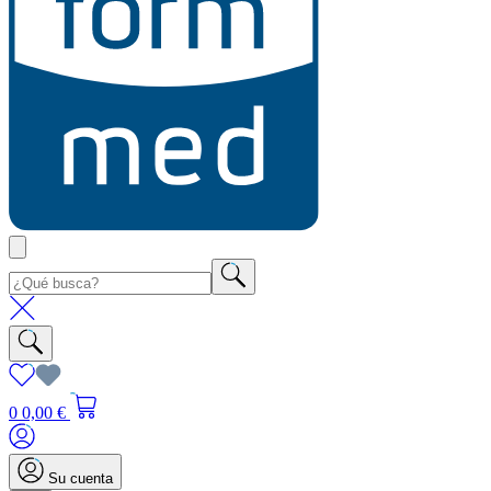
0
0,00 €
Su cuenta