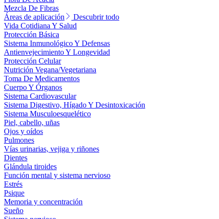
Mezcla De Fibras
Áreas de aplicación
Descubrir todo
Vida Cotidiana Y Salud
Protección Básica
Sistema Inmunológico Y Defensas
Antienvejecimiento Y Longevidad
Protección Celular
Nutrición Vegana/Vegetariana
Toma De Medicamentos
Cuerpo Y Órganos
Sistema Cardiovascular
Sistema Digestivo, Hígado Y Desintoxicación
Sistema Musculoesquelético
Piel, cabello, uñas
Ojos y oídos
Pulmones
Vías urinarias, vejiga y riñones
Dientes
Glándula tiroides
Función mental y sistema nervioso
Estrés
Psique
Memoria y concentración
Sueño