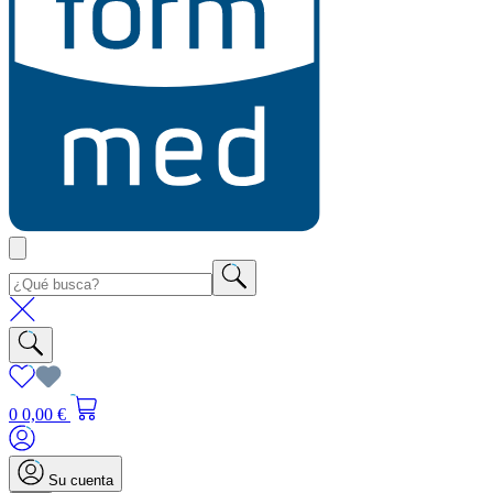
0
0,00 €
Su cuenta