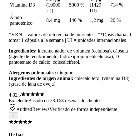
Vitamina D3
(10000
5000 %
(1429
714 %
UI)
UI)
Ácido
8,4 mg
140 %
1,2 mg
20 %
pantoténico
*VRN = valores de referencia de nutrientes | **Dosis diaria al
tomar 1 cápsula a la semana | UI = unidades internacionales
Ingredientes:
incrementador de volumen (celulosa), cápsula
(agente de recubrimiento: hidroxipropilmetilcelulosa), D-
pantotenato de calcio, colecalciferol.
Alérgenos potenciales:
ninguno
Ingredientes de origen animal:
colecalciferol (vitamina D3)
(grasa de lana de oveja)
4,82
/5
Excelente
Basado en 23.168 reseñas de clientes
AuditedReviews
Verificado de forma independiente
De fiar