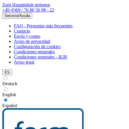
Zum Hauptinhalt springen
+49 (0)69 / 76 80 56 98 - 22
Servicio/Ayuda
FAQ - Preguntas más frecuentes
Contacto
Envío y costes
Aviso de privacidad
Configuración de cookies
Condiciones generales
Condiciones generales - B2B
Aviso legal
ES
Deutsch
English
Español