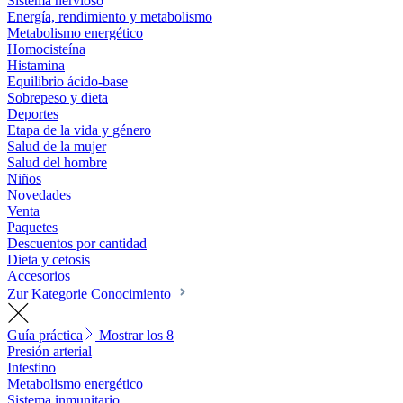
Sistema nervioso
Energía, rendimiento y metabolismo
Metabolismo energético
Homocisteína
Histamina
Equilibrio ácido-base
Sobrepeso y dieta
Deportes
Etapa de la vida y género
Salud de la mujer
Salud del hombre
Niños
Novedades
Venta
Paquetes
Descuentos por cantidad
Dieta y cetosis
Accesorios
Zur Kategorie Conocimiento
Guía práctica
Mostrar los 8
Presión arterial
Intestino
Metabolismo energético
Sistema inmunitario