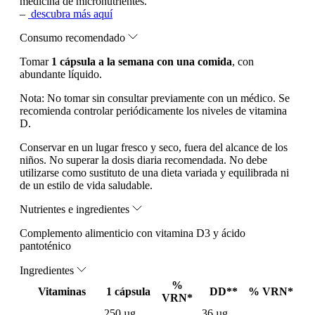
medicina de micronutrientes.
–
descubra más aquí
Consumo recomendado
Tomar
1 cápsula a la semana con una comida
, con
abundante líquido.
Nota:
No tomar sin consultar previamente con un médico. Se
recomienda controlar periódicamente los niveles de vitamina
D.
Conservar en un lugar fresco y seco, fuera del alcance de los
niños. No superar la dosis diaria recomendada. No debe
utilizarse como sustituto de una dieta variada y equilibrada ni
de un estilo de vida saludable.
Nutrientes e ingredientes
Complemento alimenticio con vitamina D3 y ácido
pantoténico
Ingredientes
%
Vitaminas
1 cápsula
DD**
% VRN*
VRN*
250 µg
36 µg