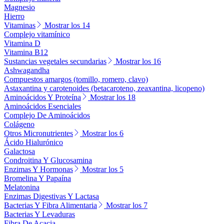
Magnesio
Hierro
Vitaminas
Mostrar los 14
Complejo vitamínico
Vitamina D
Vitamina B12
Sustancias vegetales secundarias
Mostrar los 16
Ashwagandha
Compuestos amargos (tomillo, romero, clavo)
Astaxantina y carotenoides (betacaroteno, zeaxantina, licopeno)
Aminoácidos Y Proteína
Mostrar los 18
Aminoácidos Esenciales
Complejo De Aminoácidos
Colágeno
Otros Micronutrientes
Mostrar los 6
Ácido Hialurónico
Galactosa
Condroitina Y Glucosamina
Enzimas Y Hormonas
Mostrar los 5
Bromelina Y Papaína
Melatonina
Enzimas Digestivas Y Lactasa
Bacterias Y Fibra Alimentaria
Mostrar los 7
Bacterias Y Levaduras
Fibra De Acacia