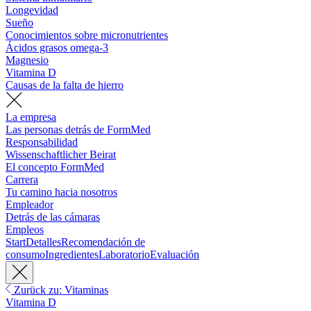
Longevidad
Sueño
Conocimientos sobre micronutrientes
Ácidos grasos omega-3
Magnesio
Vitamina D
Causas de la falta de hierro
La empresa
Las personas detrás de FormMed
Responsabilidad
Wissenschaftlicher Beirat
El concepto FormMed
Carrera
Tu camino hacia nosotros
Empleador
Detrás de las cámaras
Empleos
Start
Detalles
Recomendación de
consumo
Ingredientes
Laboratorio
Evaluación
Zurück zu: Vitaminas
Vitamina D